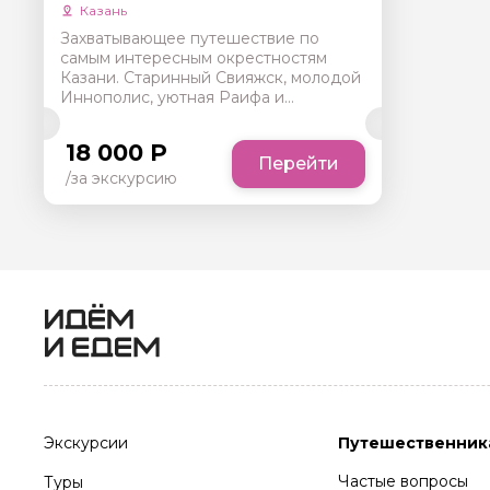
Казань
Захватывающее путешествие по
самым интересным окрестностям
Казани. Старинный Свияжск, молодой
Иннополис, уютная Раифа и
уникальный Вселенский храм
сделают экскурсию незабываемой.
18 000 Р
Перейти
/за экскурсию
Экскурсии
Путешественник
Частые вопросы
Туры