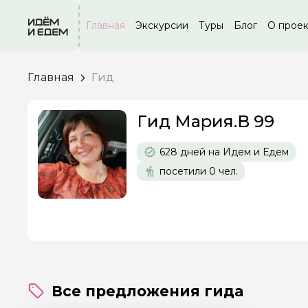
Главная
Экскурсии
Туры
Блог
О прое
Главная
Гид
Гид Мария.В 99
Задайте св
628 дней на Идем и Едем
Как вас зовут
посетили 0 чел.
Вопросы и комме
Если у вас есть инт
Все предложения гида