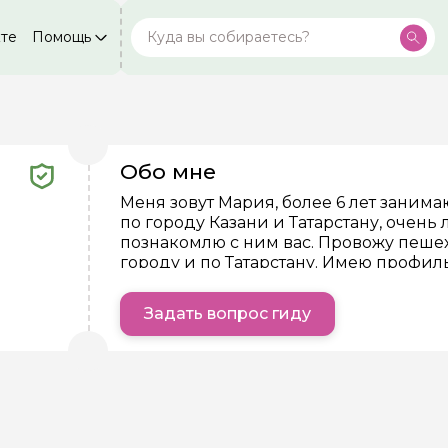
кте
Помощь
Москва
Посмотреть все города
59 экскурсий
Россия
Санкт-Петербург
50 экскурсий
Россия
Обо мне
ой вопрос гиду
Нижний Новгород
49 экскурсий
Россия
Меня зовут Мария, более 6 лет зани
по городу Казани и Татарстану, очен
Ваша электронная почта
Ваш ном
Калининград
28 экскурсий
познакомлю с ним вас. Провожу пеше
Россия
городу и по Татарстану. Имею профи
Кисловодск
проведения экскурсий.
20 экскурсий
Россия
нтарии
Задать вопрос гиду
Дербент
ересующие вопросы, можете их задать
17 экскурсий
Россия