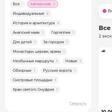
Все
Авторские
2
В
Индивидуальные
2
История и архитектура
2
Все
Анапский маяк
Горгиппия
1
1
2 экс
Для детей
За городом
1
1
Монастыри, церкви, храмы
1
Необычные маршруты
Новые
1
1
Обзорные
Русские ворота
1
1
Смотровые площадки
1
Храм святого Онуфрия
1
10 0