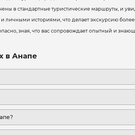
чены в стандартные туристические маршруты, и уви
о и личными историями, что делает экскурсию более
опасно, зная, что вас сопровождает опытный и знаю
х в Анапе
еченным гидом
оторый знает каждый уголок родного города и любит 
, красоты и миллиона ярких впечатлений
 ВИП-экскурсия на комфортабельном авто – день, ко
напе?
дем»: