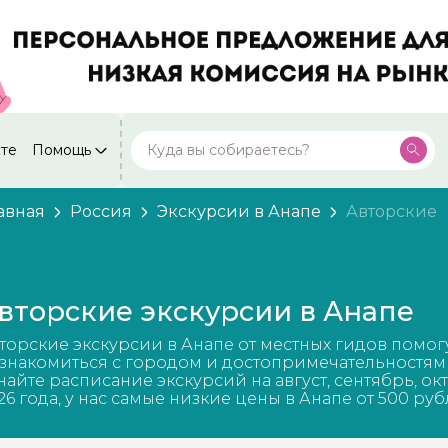
кте
Помощь
Москва
Посмотреть все города
59 экскурсий
Россия
авная
Россия
Экскурсии в Анапе
Авторские
Санкт-Петербург
50 экскурсий
Россия
Нижний Новгород
49 экскурсий
вторские экскурсии в Анапе
Россия
Калининград
торские экскурсии в Анапе от местных гидов помог
28 экскурсий
Россия
знакомиться с городом и достопримечательностям
найте расписание экскурсий на август, сентябрь, ок
Кисловодск
26 года, у нас самые низкие цены в Анапе от 500 руб
20 экскурсий
Россия
Дербент