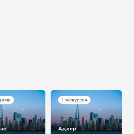
ер телефона
урсия
1 экскурсия
ыс
Адлер