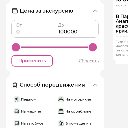
за эк
Цена за экскурсию
В Па
Анап
От
До
крас
ярки
На
Гуляйт
наслаж
Ин
на ко
день, 
Еле
Применить
Сбросить
Способ передвижения
Пешком
На мотоцикле
На машине
На кораблике
На автобусе
В помещении