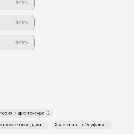
будет
а странице
сразу
ту и
 при заказе
чиваете
мьи. При
бсудить с
для Вас
ет
такой
атором
й
ничено
тория и архитектура
2
отровые площадки
1
Храм святого Онуфрия
1