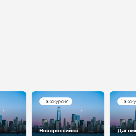
ой вопрос гиду
Ваша электронная почта
Ваш ном
нтарии
ересующие вопросы, можете их задать
1 экскурсия
1 экск
на обработку
х
Новороссийск
Дагом