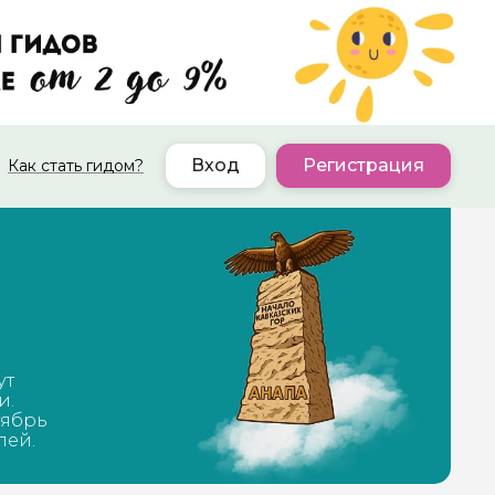
Вход
Регистрация
Как стать гидом?
ут
и.
тябрь
лей.