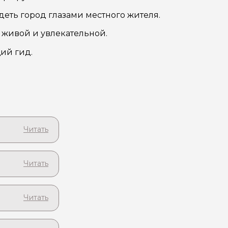
деть город глазами местного жителя.
 живой и увлекательной.
щий гид.
его!
торый