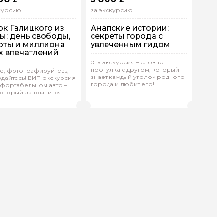
скурсию
за экскурсию
рк Галицкого из
Анапские истории:
ы: день свободы,
секреты города с
оты и миллиона
увлеченным гидом
х впечатлений
Эта экскурсия – словно
На машине
прогулка с другом, который
 машине
е, фотографируйтесь,
Индивидуальная
знает каждый уголок родного
дайтесь! ВИП-экскурсия
дивидуальная
города и любит его!
мфортабельном авто –
(
0)
который запомнится!
Рейтинг гида
на.М 910
(
0)
Александр.С 204
Рейтинг гида