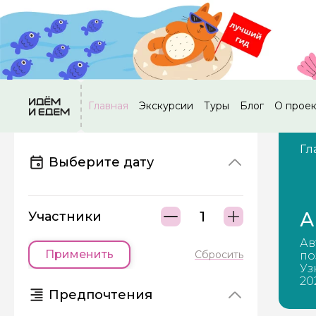
Главная
Экскурсии
Туры
Блог
О прое
Гл
Выберите дату
А
Участники
Ав
Применить
Сбросить
по
Уз
20
Предпочтения