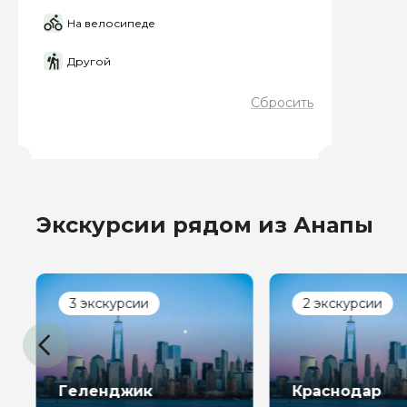
На велосипеде
Другой
Задайте св
Сбросить
Как вас зовут
Вопросы и комме
Если у вас есть инт
Экскурсии рядом из Анапы
3 экскурсии
2 экскурсии
Я даю своё согласие 
персональных данны
Геленджик
Краснодар