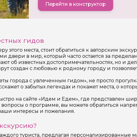
Перейти в конструктор
естных гидов
ру этого места, стоит обратиться к авторским экск
и двери в мир, который часто остается за предела
вают об известных достопримечательностях, но и де
ут создан с любовью к родному городу и позволяет
ты города с увлеченным гидом», не просто прогулка
сскажет о забытых легендах и покажет места, о кото
ыстро на сайте «Идем и Едем», где представлен ши
ь вопросы о программе, вы можете обратиться напря
 ваши интересы и пожелания.
экскурсию?
аждого туриста, предлагая персонализированные м