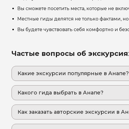
Вы сможете посетить места, которые не вклю
Местные гиды делятся не только фактами, н
Вы будете чувствовать себя комфортно и без
Частые вопросы об экскурсия
Какие экскурсии популярные в Анапе?
1. Анапские истории: секреты города с увл
Эта экскурсия – словно прогулка с другом, к
Какого гида выбрать в Анапе?
2. В Парк Галицкого из Анапы: день свободы
1. Елена.М 910
Гуляйте, фотографируйтесь, наслаждайтесь!
запомнится!
Как заказать авторские экскурсии в А
2. Александр.С 204
Как оформить экскурсию на сайте «Идем и Е