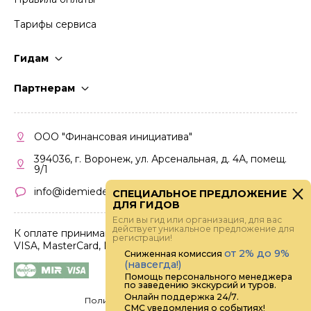
Тарифы сервиса
Гидам
Стать гидом
Партнерам
Частые вопросы
Стать партнером
Правила работы
Кабинет партнера
ООО "Финансовая инициатива"
Правила участия
394036, г. Воронеж, ул. Арсенальная, д. 4А, помещ.
9/1
info@idemiedem.ru
СПЕЦИАЛЬНОЕ ПРЕДЛОЖЕНИЕ
ДЛЯ ГИДОВ
Если вы гид или организация, для вас
действует уникальное предложение для
К оплате принимаются карты
регистрации!
VISA, MasterCard, МИР
от 2% до 9%
Сниженная комиссия
(навсегда!)
Помощь персонального менеджера
по заведению экскурсий и туров.
Онлайн поддержка 24/7.
Политика конфиденциальности
СМС уведомления о событиях!