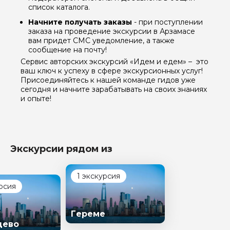
список каталога.
Задайте свой вопрос гиду
Начните получать заказы
- при поступлении
заказа на проведение экскурсии в Арзамасе
Как вас зовут
вам придет СМС уведомление, а также
сообщение на почту!
Сервис авторских экскурсий «Идем и едем» – это
Ваша электронная почта
ваш ключ к успеху в сфере экскурсионных услуг!
Присоединяйтесь к нашей команде гидов уже
сегодня и начните зарабатывать на своих знаниях
и опыте!
Ваш номер телефона
Вопросы и комментарии
Экскурсии рядом из
Если у вас есть интересующие вопросы, можете их
задать
1 экскурсия
рсия
Гереме
цево