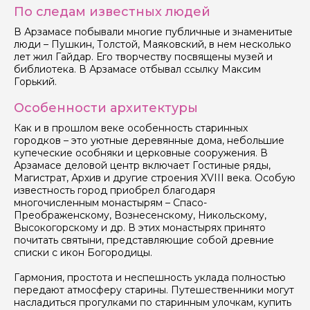
По следам известных людей
В Арзамасе побывали многие публичные и знаменитые
люди – Пушкин, Толстой, Маяковский, в нем несколько
лет жил Гайдар. Его творчеству посвящены музей и
библиотека. В Арзамасе отбывал ссылку Максим
Горький.
Особенности архитектуры
Как и в прошлом веке особенность старинных
городков – это уютные деревянные дома, небольшие
купеческие особняки и церковные сооружения. В
Арзамасе деловой центр включает Гостиные ряды,
Магистрат, Архив и другие строения XVIII века. Особую
известность город приобрел благодаря
многочисленным монастырям – Спасо-
Преображенскому, Вознесенскому, Никольскому,
Высокогорскому и др. В этих монастырях принято
почитать святыни, представляющие собой древние
списки с икон Богородицы.
Гармония, простота и неспешность уклада полностью
передают атмосферу старины. Путешественники могут
насладиться прогулками по старинным улочкам, купить