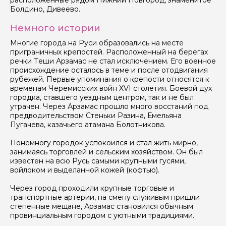
расположенные рядом Нижний Новгород, знаменитое
Болдино, Дивеево.
Немного истории
Многие города на Руси образовались на месте
приграничных крепостей. Расположенный на берегах
речки Теши Арзамас не стал исключением. Его военное
происхождение осталось в теме и после отодвигания
рубежей. Первые упоминания о крепости относятся к
временам Черемисских войн XVI столетия. Боевой дух
городка, ставшего уездным центром, так и не был
утрачен. Через Арзамас прошло много восстаний под
предводительством Стеньки Разина, Емельяна
Пугачева, казачьего атамана Болотникова.
Понемногу городок успокоился и стал жить мирно,
занимаясь торговлей и сельским хозяйством. Он был
известен на всю Русь самыми крупными гусями,
войлоком и выделанной кожей (кофтью).
Через город проходили крупные торговые и
транспортные артерии, на смену служивым пришли
степенные мещане, Арзамас становился обычным
провинциальным городом с уютными традициями.