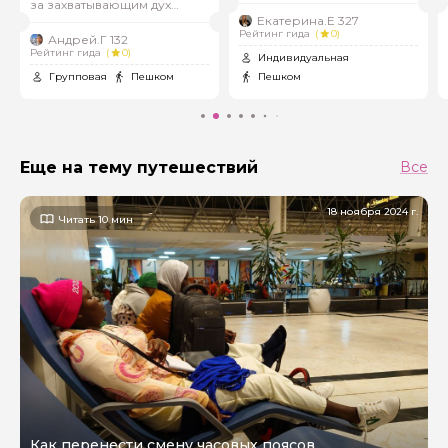
за захватывающим дух
северным сиянием!
Екатерина.Е 327
Рейтинг гида
(
0)
Андрей.Г 132
Рейтинг гида
(
0)
Индивидуальная
Групповая
Пешком
Пешком
Еще на тему путешествий
Все
18 ноября 2024 г.
Читать 10 мин
Как перенести смену часовых поясов