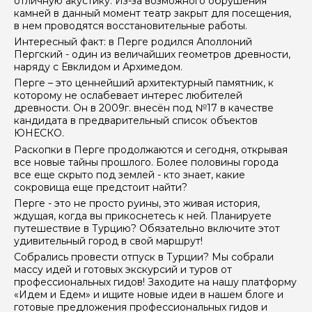
отличную акустику. Из-за возможного обрушения
камней в данный момент театр закрыт для посещения,
в нем проводятся восстановительные работы.
Интересный факт: в Перге родился Аполлоний
Пергский - один из величайших геометров древности,
наряду с Евклидом и Архимедом.
Перге – это ценнейший архитектурный памятник, к
которому не ослабевает интерес любителей
древности. Он в 2009г. внесён под №17 в качестве
кандидата в предварительный список объектов
ЮНЕСКО.
Раскопки в Перге продолжаются и сегодня, открывая
все новые тайны прошлого. Более половины города
все еще скрыто под землей - кто знает, какие
сокровища еще предстоит найти?
Перге - это не просто руины, это живая история,
ждущая, когда вы прикоснетесь к ней. Планируете
путешествие в Турцию? Обязательно включите этот
удивительный город в свой маршрут!
Собрались провести отпуск в Турции? Мы собрали
массу идей и готовых экскурсий и туров от
профессиональных гидов! Заходите на нашу
платформу
«Идем и Едем»
и ищите новые идеи в нашем
блоге
и
готовые предложения профессиональных гидов и