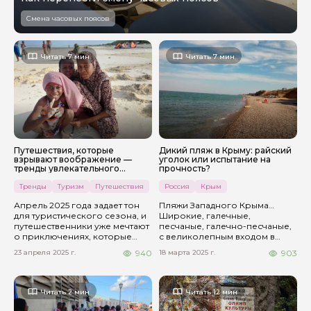
Смена часовых поясов
Читать 7 мин
Читать 7 мин
Путешествия, которые
Дикий пляж в Крыму: райский
взрывают воображение —
уголок или испытание на
тренды увлекательного
прочность?
туризма для весны и лета 2025
Тренды
Туризм
Путешествия
Россия
Крым
Апрель 2025 года задает тон
Пляжи Западного Крыма…
для туристического сезона, и
Широкие, галечные,
путешественники уже мечтают
песчаные, галечно-песчаные,
о приключениях, которые
с великолепным входом в
выйдут за рамки привычного.
море и прекрасной
23 апреля 2025 г.
18 марта 2025 г.
940
903
Весна и лето обещают стать
акваторией. Влюбленных в эти
временем, когда туризм
дикие и полудикие пляжи
превратится в искусство
десятки, если не сотни, тысяч.
поиска эмоций, а не просто
Читать 2 мин
Читать 12 мин
смены локаций. Основываясь
на текущих разработках,