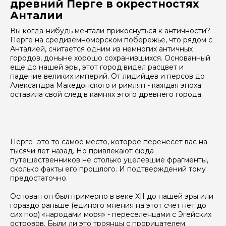
древний Перге в окрестностях
Анталии
Вы когда-нибудь мечтали прикоснуться к античности?
Перге на средиземноморском побережье, что рядом с
Анталией, считается одним из немногих античных
городов, доныне хорошо сохранившихся. Основанный
еще до нашей эры, этот город видел расцвет и
падение великих империй. От лидийцев и персов до
Александра Македонского и римлян - каждая эпоха
оставила свой след в камнях этого древнего города.
Перге- это то самое место, которое перенесет вас на
тысячи лет назад. Но привлекают сюда
путешественников не столько уцелевшие фрагменты,
сколько факты его прошлого. И подтверждений тому
предостаточно.
Основан он был примерно в веке XII до нашей эры или
гораздо раньше (единого мнения на этот счет нет до
сих пор) «народами моря» - переселенцами с Эгейских
островов. Были ли это троянцы с прорицателем