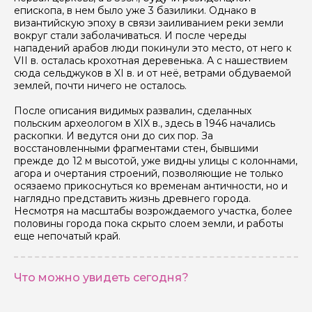
епископа, в нем было уже 3 базилики. Однако в
византийскую эпоху в связи заиливанием реки земли
вокруг стали заболачиваться. И после череды
нападений арабов люди покинули это место, от него к
VII в. осталась крохотная деревенька. А с нашествием
сюда сельджуков в XI в. и от неё, ветрами обдуваемой
землей, почти ничего не осталось.
После описания видимых развалин, сделанных
польским археологом в XIX в., здесь в 1946 начались
раскопки. И ведутся они до сих пор. За
восстановленными фрагментами стен, бывшими
прежде до 12 м высотой, уже видны улицы с колоннами,
агора и очертания строений, позволяющие не только
осязаемо прикоснуться ко временам античности, но и
наглядно представить жизнь древнего города.
Несмотря на масштабы возрождаемого участка, более
половины города пока скрыто слоем земли, и работы
еще непочатый край.
Что можно увидеть сегодня?