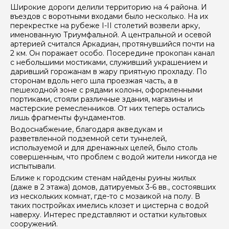
Широкие дороги делили территорию на 4 района. И
въездов с воротными входами было несколько. На их
перекрестке на рубеже I-II столетий возвели арку,
именованную Триумфальной. А центральной и осевой
артерией считался Аркадиан, протянувшийся почти на
2 км. Он поражает особо. Посередине прокопан канал
с небольшими мостиками, служивший украшением и
даривший горожанам в жару приятную прохладу. По
сторонам вдоль него шла проезжая часть, а в
пешеходной зоне с рядами колонн, оформленными
портиками, стояли различные здания, магазины и
мастерские ремесленников. От них теперь остались
лишь фрагменты фундаментов.
Водоснабжение, благодаря акведукам и
разветвленной подземной сети туннелей,
используемой и для дренажных целей, было столь
совершенным, что проблем с водой жители никогда не
испытывали.
Ближе к городским стенам найдены руины жилых
(даже в 2 этажа) домов, датируемых 3-6 вв., состоявших
из нескольких комнат, где-то с мозаикой на полу. В
таких постройках имелись клозет и цистерна с водой
наверху. Интерес представляют и остатки культовых
сооружений.