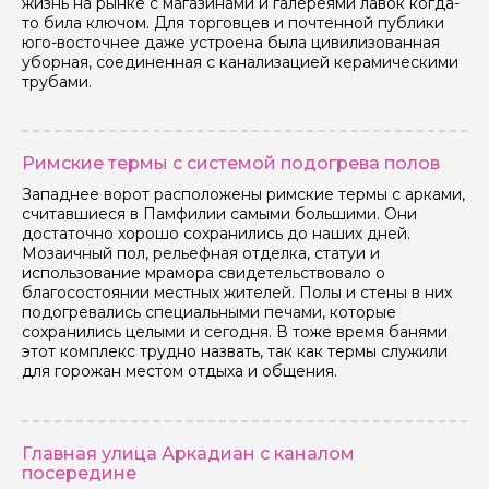
жизнь на рынке с магазинами и галереями лавок когда-
то била ключом. Для торговцев и почтенной публики
юго-восточнее даже устроена была цивилизованная
уборная, соединенная с канализацией керамическими
трубами.
Римские термы с системой подогрева полов
Западнее ворот расположены римские термы с арками,
считавшиеся в Памфилии самыми большими. Они
достаточно хорошо сохранились до наших дней.
Мозаичный пол, рельефная отделка, статуи и
использование мрамора свидетельствовало о
благосостоянии местных жителей. Полы и стены в них
подогревались специальными печами, которые
сохранились целыми и сегодня. В тоже время банями
этот комплекс трудно назвать, так как термы служили
для горожан местом отдыха и общения.
Главная улица Аркадиан с каналом
посередине