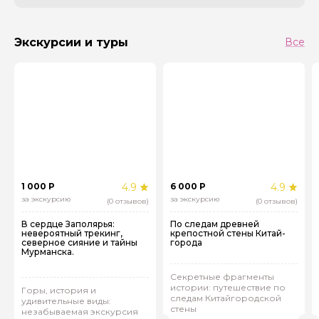
Экскурсии и туры
Все
1 000 Р
4.9
6 000 Р
4.9
за экскурсию
за экскурсию
(0 отзывов)
(0 отзывов)
В сердце Заполярья:
По следам древней
невероятный трекинг,
крепостной стены Китай-
северное сияние и тайны
города
Мурманска.
Секретные фрагменты
истории: путешествие по
Горы, история и
следам Китайгородской
удивительные виды:
стены
незабываемая экскурсия