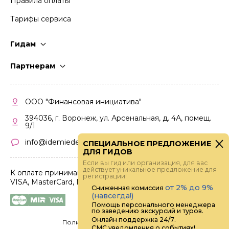
Правила оплаты
Тарифы сервиса
Гидам
Стать гидом
Партнерам
Частые вопросы
Стать партнером
Правила работы
Кабинет партнера
ООО "Финансовая инициатива"
Правила участия
394036, г. Воронеж, ул. Арсенальная, д. 4А, помещ.
9/1
info@idemiedem.ru
СПЕЦИАЛЬНОЕ ПРЕДЛОЖЕНИЕ
ДЛЯ ГИДОВ
Если вы гид или организация, для вас
действует уникальное предложение для
К оплате принимаются карты
регистрации!
VISA, MasterCard, МИР
от 2% до 9%
Сниженная комиссия
(навсегда!)
Помощь персонального менеджера
по заведению экскурсий и туров.
Онлайн поддержка 24/7.
Политика конфиденциальности
СМС уведомления о событиях!