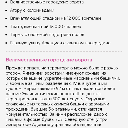
Величественные городские ворота
Агору с колоннадами
Впечатляющий стадион на 12 000 зрителей
Театр, вмещавший 15 000 человек
Термы с системой подогрева полов
Главную улицу Аркадиан с каналом посередине
Величественные городские ворота
Прежде попасть на территорию можно было с разных
сторон. Римскими воротами именуют южные, из
которых внешние, укрепленные массивными башнями,
и арочные за ними разделены с IV в. внутренним
двором. Через каких-то 92 м от них находятся более
ранние Эллинистические ворота (III в. до н.э.),
перестроенные почти 500 лет спустя. Округлые,
сложенные из тесаных камней башни с арочными
проходами, бывшие 3-х этажными, отличаются
монументальностью. За ними расположен двор с
нишами в форме буквы «U». Северную стену при
императоре Адриане украшала облицованная