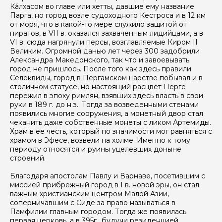
Ка́лхасом во главе или хетты, давшие ему название
Парга, но город возле судоходного Кестроса и в 12 км
от моря, что в какой-то мере служило защитой от
пиратов, в VII в. оказался захваченным лидийцами, а в
VI в. сюда нагрянули персы, возглавляемые Киром II
Великим. Огромной данью лет через 300 задобрили
Александра Македонского, так что и завоевывать
город не пришлось. После того как здесь правили
Селеквиды, город в Пергамском царстве побывал и в
столичном статусе, но настоящий расцвет Перге
пережил в эпоху римлян, взявших здесь власть в свои
руки в 189 г. до н.э.. Тогда за возведенными стенами
появились многие сооружения, а монетный двор стал
чеканить даже собственные монеты с ликом Артемиды.
Храм в ее честь, который по значимости мог равняться с
храмом в Эфесе, возвели на холме. Именно к тому
периоду относятся и руины уцелевших доныне
строений.
Благодаря апостолам Павлу и Варнаве, посетившим с
миссией прибрежный город в I в. новой эры, он стал
важным христианским центром Малой Азии,
соперничавшим с Сиде за право называться в
Памфилии главным городом. Тогда же появилась
первая церковь, а в 395г., будучи резиденцией