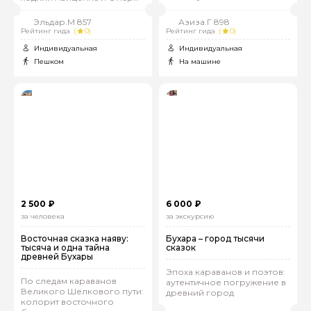
Хайям
Эльдар.М 857
Азиза.Г 898
Рейтинг гида
(
0)
Рейтинг гида
(
0)
Индивидуальная
Индивидуальная
Пешком
На машине
2 500 ₽
6 000 ₽
за человека
за экскурсию
Восточная сказка наяву:
Бухара – город тысячи
тысяча и одна тайна
сказок
древней Бухары
Эпоха караванов и поэтов:
По следам караванов
аутентичное погружение в
Великого Шелкового пути:
древний город
колорит восточного