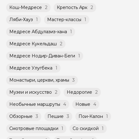
Агрегатором дополнительного соглашения
не более 10 человек)
к Оферте Сервиса.
Кош-Медресе
2
Крепость Арк
2
Способы оплаты на сайте: Картой
Ляби-Хауз
1
Мастер-классы
1
российского банка можно оплатить любую
экскурсию.
Медресе Абдулазиз-хана
1
Медресе Кукельдаш
2
Медресе Нодир-Диван-Беги
1
Медресе Улугбека
1
Монастыри, церкви, храмы
3
Музеи и искусство
2
Недорогие
2
Необычные маршруты
4
Новые
4
Обзорные
3
Пешие
3
Пои-Калон
1
Смотровые площадки
1
Со скидкой
1