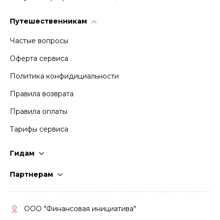
Путешественникам
Частые вопросы
Оферта сервиса
Политика конфидициальности
Правила возврата
Правила оплаты
Тарифы сервиса
Гидам
Стать гидом
Партнерам
Частые вопросы
Стать партнером
Правила работы
Кабинет партнера
ООО "Финансовая инициатива"