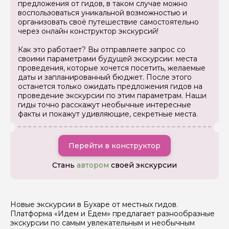
предложения от гидов, в таком случае можно
воспользоваться уникальной возможностью и
Ваша электронная почта
организовать своё путешествие самостоятельно
через онлайн конструктор экскурсий!
Ваш номер телефона
Как это работает? Вы отправляете запрос со
своими параметрами будущей экскурсии: места
проведения, которые хочется посетить, желаемые
даты и запланированный бюджет. После этого
останется только ожидать предложения гидов на
Вопросы и комментарии
проведение экскурсии по этим параметрам. Наши
Если у вас есть интересующие вопросы, можете их
гиды точно расскажут необычные интересные
задать
факты и покажут удивляющие, секретные места.
Перейти в конструктор
Стань
автором
своей экскурсии
Я даю своё согласие на обработку персональных
данных
Новые экскурсии в Бухаре от местных гидов.
Отправить
Платформа «Идем и Едем» предлагает разнообразные
экскурсии по самым увлекательным и необычным