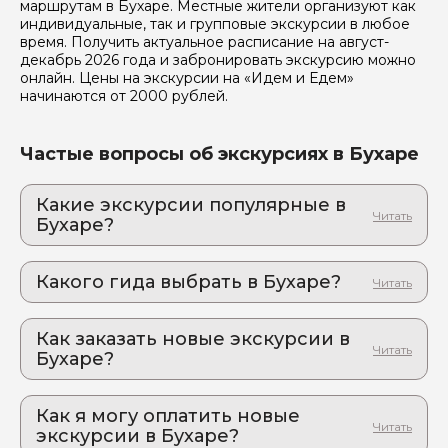
маршрутам в Бухаре. Местные жители организуют как
индивидуальные, так и групповые экскурсии в любое
время. Получить актуальное расписание на август-
декабрь 2026 года и забронировать экскурсию можно
онлайн. Цены на экскурсии на «Идем и Едем»
начинаются от 2000 рублей.
Частые вопросы об экскурсиях в Бухаре
Какие экскурсии популярные в
Бухаре?
1. Восточная сказка наяву: тысяча и одна
тайна древней Бухары
Какого гида выбрать в Бухаре?
По следам караванов Великого Шелкового пути:
колорит восточного базара и величие медресе
1. Азамат.Р 877
2. Бухара – город тысячи сказок
Как заказать новые экскурсии в
2. Наргиза.Р 772
Эпоха караванов и поэтов: аутентичное
Бухаре?
3. Шухрат.К 916
погружение в древний город
Как оформить экскурсию на сайте «Идем и
4. Азиза.Г 898
3. Бухара – восточная сказка, в которую
Едем»:
Как я могу оплатить новые
влюбляются с первого взгляда
5. Эльдар.М 857
экскурсии в Бухаре?
500-летние бани, живые базары и крепость старше
выберите экскурсию, на которую вы хотите