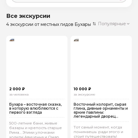
Москва
59 экскурсий
Россия
Все экскурсии
Санкт-Петербург
Популярные
4 экскурсии
от местных гидов Бухары
50 экскурсий
Россия
Нижний Новгород
49 экскурсий
Россия
Калининград
28 экскурсий
Россия
Кисловодск
20 экскурсий
Россия
Дербент
17 экскурсий
2 000 ₽
10 000 ₽
Россия
за человека
за экскурсию
Бухара – восточная сказка,
Восточный колорит, сырая
в которую влюбляются с
глина, дивные орнаменты и
первого взгляда
яркие павлины:
легендарный дворец
Эмира и мастерская
500-летние бани, живые
гончаров
Тот самый момент, когда
базары и крепость старше
понимаешь: ради этого и
Рима… Этими улочками
стоит путешествовать!
ходили Авиценна и Омар