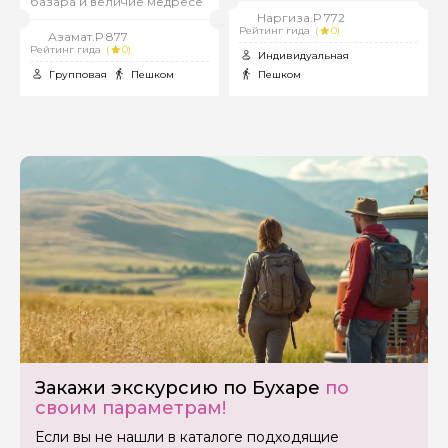
базара и величие медресе
Наргиза.Р 772
Рейтинг гида
(
0)
Азамат.Р 877
Рейтинг гида
(
0)
Индивидуальная
Групповая
Пешком
Пешком
Задайте свой вопрос гиду
Закажи экскурсию по Бухаре
по
своим параметрам!
Как вас зовут
Если вы не нашли в каталоге подходящие