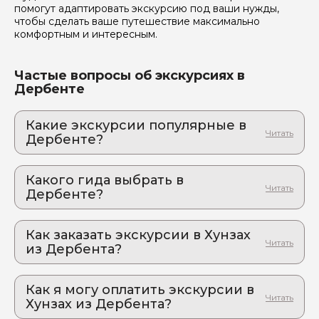
помогут адаптировать экскурсию под ваши нужды,
чтобы сделать ваше путешествие максимально
комфортным и интересным.
Частые вопросы об экскурсиях в
Дербенте
Какие экскурсии популярные в
Дербенте?
1. Ахты, термальные источники
Откройте для себя древние тайны и целебные
Какого гида выбрать в
воды Дагестана
Дербенте?
2. Сулакский каньон + Бархан Сарыкум
1. Артем.К 111
Дагестан — это край, где природа творит чудеса.
Приезжайте и убедитесь в этом сами!
Как заказать экскурсии в Хунзах
2. Мария.А 404
из Дербента?
3. Сулакский каньон и Бархан Сарыкум
3. Людмила.Д 262
Дагестан глазами местных жителей, чтобы
Как оформить экскурсию на сайте «Идем и
4. Джамал.И 413
прочувствовать его уникальную атмосферу!
Едем»:
Как я могу оплатить экскурсии в
5. Рахман.М 790
4. Сулакский каньон: долина реки Сулак. На
Хунзах из Дербента?
выберите экскурсию, на которую вы хотите
джипе с вайбом и яркими эмоциями!