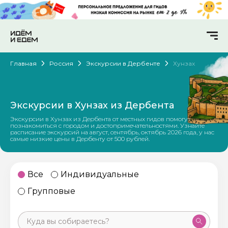
Главная
Россия
Экскурсии в Дербенте
Хунзах
Экскурсии в Хунзах из Дербента
Экскурсии в Хунзах из Дербента от местных гидов помогут
познакомиться с городом и достопримечательностями. Узнайте
расписание экскурсий на август, сентябрь, октябрь 2026 года, у нас
самые низкие цены в Дербенту от 500 рублей.
Все
Индивидуальные
Групповые