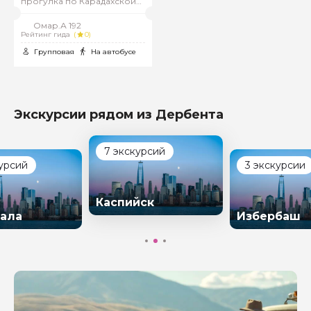
прогулка по Карадахской
теснине
Омар.А 192
Рейтинг гида
(
0)
Групповая
На автобусе
Экскурсии рядом из Дербента
7 экскурсий
курсий
3 экскурсии
Каспийск
ала
Избербаш