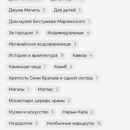
участников ограничено (группа может быть
к Оферте Сервиса.
не более 10 человек)
Джума Мечеть
2
Для детей
5
Способы оплаты на сайте: Картой
российского банка можно оплатить любую
Дом-музей Бестужева-Марлинского
1
экскурсию.
За городом
8
Индивидуальные
4
Ирганайское водохранилище
2
История и архитектура
11
Кавказ
4
Каменная чаща
1
Кахиб
2
Крепость Семи братьев и одной сестры
1
Магалы
1
Матлас
2
Монастыри, церкви, храмы
2
Музеи и искусство
3
Нарын-Кала
2
Недорогие
3
Необычные маршруты
15