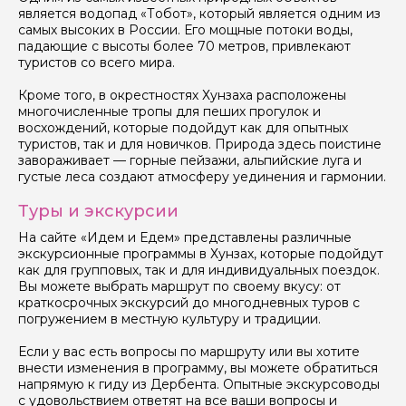
является водопад «Тобот», который является одним из
самых высоких в России. Его мощные потоки воды,
падающие с высоты более 70 метров, привлекают
Ваш номер телефона
туристов со всего мира.
Кроме того, в окрестностях Хунзаха расположены
многочисленные тропы для пеших прогулок и
Вопросы и комментарии
восхождений, которые подойдут как для опытных
Если у вас есть интересующие вопросы, можете их
туристов, так и для новичков. Природа здесь поистине
задать
завораживает — горные пейзажи, альпийские луга и
густые леса создают атмосферу уединения и гармонии.
Туры и экскурсии
На сайте «Идем и Едем» представлены различные
экскурсионные программы в Хунзах, которые подойдут
как для групповых, так и для индивидуальных поездок.
Я даю своё согласие на обработку персональных
Вы можете выбрать маршрут по своему вкусу: от
данных
краткосрочных экскурсий до многодневных туров с
погружением в местную культуру и традиции.
Отправить
Если у вас есть вопросы по маршруту или вы хотите
внести изменения в программу, вы можете обратиться
напрямую к гиду из Дербента. Опытные экскурсоводы
с удовольствием ответят на все ваши вопросы и