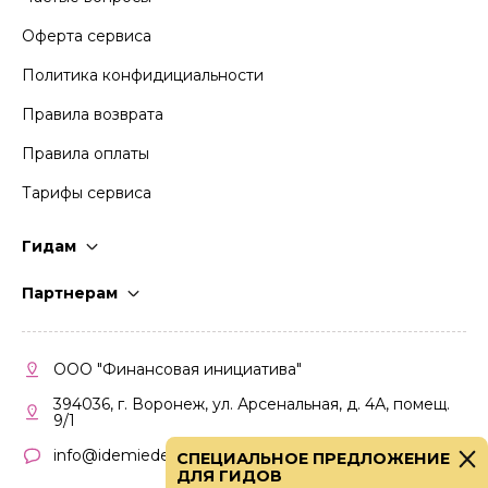
Оферта сервиса
Политика конфидициальности
Правила возврата
Правила оплаты
Тарифы сервиса
Гидам
Стать гидом
Партнерам
Частые вопросы
Стать партнером
Правила работы
Кабинет партнера
ООО "Финансовая инициатива"
Правила участия
394036, г. Воронеж, ул. Арсенальная, д. 4А, помещ.
9/1
info@idemiedem.ru
СПЕЦИАЛЬНОЕ ПРЕДЛОЖЕНИЕ
ДЛЯ ГИДОВ