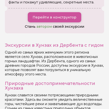
факты и покажут удивляющие, секретные места.
Перейти в конструктор
Стань
автором
своей экскурсии
Экскурсии в Хунзах из Дербента с гидом
Одной из самых ярких жемчужин этого региона
является село Хунзах, расположенное в живописных
горных ландшафтах. Из Дербента, одного из самых
древних городов России, доступны экскурсии в Хунзах,
которые позволят вам погрузиться в уникальную
атмосферу этого места.
Задайте свой вопрос гиду
Природные достопримечательности
Хунзаха
Как вас зовут
Хунзах славится своими потрясающими природными
красотами. Здесь вы сможете увидеть величественные
горы, чистейшие реки и захватывающие дух водопады.
Ваша электронная почта
Одним из самых известных природных объектов