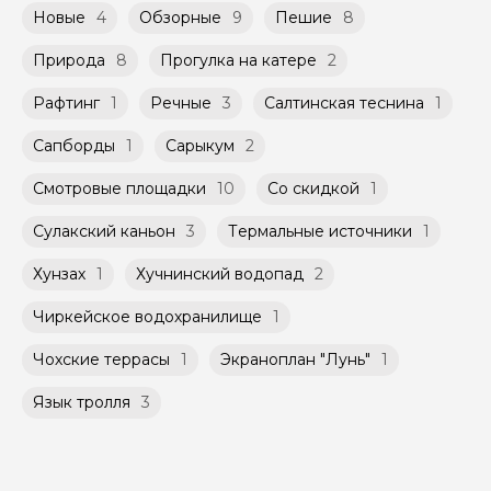
Новые
4
Обзорные
9
Пешие
8
Природа
8
Прогулка на катере
2
Рафтинг
1
Речные
3
Салтинская теснина
1
Сапборды
1
Сарыкум
2
Смотровые площадки
10
Со скидкой
1
Сулакский каньон
3
Термальные источники
1
Хунзах
1
Хучнинский водопад
2
Чиркейское водохранилище
1
Чохские террасы
1
Экраноплан "Лунь"
1
Язык тролля
3