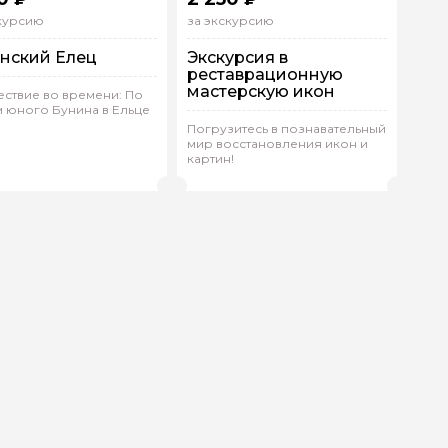
скурсию
за экскурсию
нский Елец
Экскурсия в
реставрационную
мастерскую икон
ствие во времени: По
 юного Бунина в Ельце
шком
В помещении
Погрузитесь в познавательный
дивидуальная
Индивидуальная
мир восстановления икон и
картин!
ина.М 358
(
0)
Ирина.С 303
(
0)
Рейтинг гида
Рейтинг гида
ой вопрос гиду
Ваша электронная почта
Ваш ном
нтарии
ересующие вопросы, можете их задать