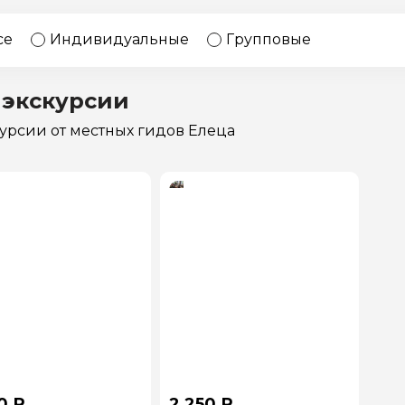
17 экскурсий
Россия
се
Индивидуальные
Групповые
 экскурсии
курсии
от местных гидов Елеца
0 ₽
2 250 ₽