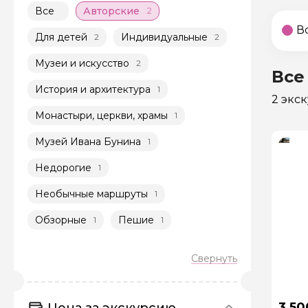
Все
Авторские
2
В
Для детей
Индивидуальные
2
2
Музеи и искусство
2
Все
История и архитектура
1
2 экс
Монастыри, церкви, храмы
1
Музей Ивана Бунина
1
Недорогие
1
Необычные маршруты
1
Обзорные
Пешие
1
1
3 50
Цена за экскурсию