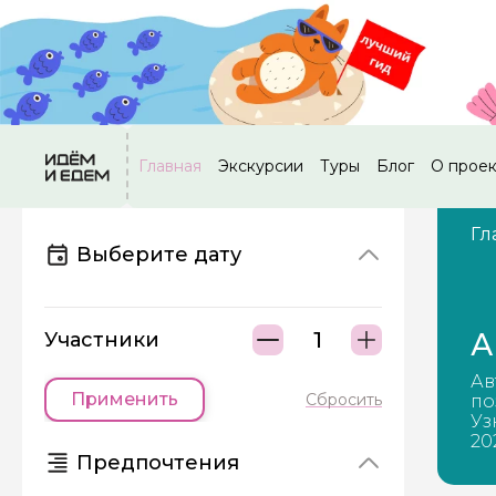
Главная
Экскурсии
Туры
Блог
О прое
Гл
Выберите дату
А
Участники
Ав
Применить
Сбросить
по
Уз
20
Предпочтения