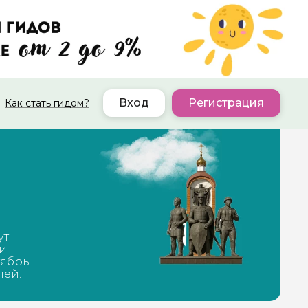
Вход
Регистрация
Как стать гидом?
ут
и.
тябрь
лей.