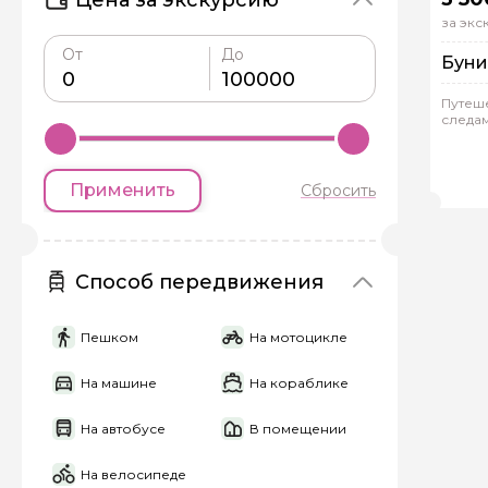
за эк
От
До
Буни
Путеше
следам
Пе
Ин
Гал
Применить
Сбросить
Задайте св
Как вас зовут
Способ передвижения
Пешком
На мотоцикле
Вопросы и комме
Если у вас есть инт
На машине
На кораблике
На автобусе
В помещении
На велосипеде