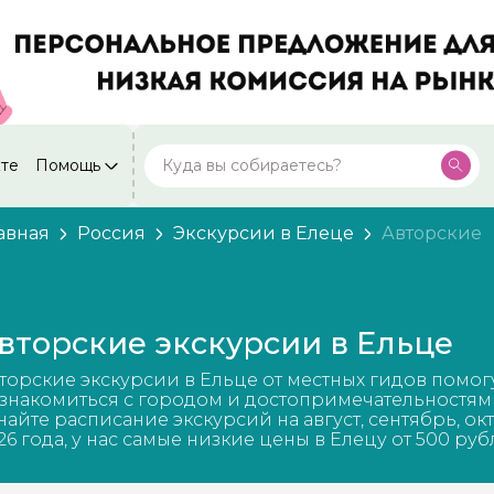
кте
Помощь
Москва
Посмотреть все города
59 экскурсий
Россия
авная
Россия
Экскурсии в Елеце
Авторские
Санкт-Петербург
50 экскурсий
Россия
Нижний Новгород
49 экскурсий
вторские экскурсии в Ельце
Россия
Калининград
торские экскурсии в Ельце от местных гидов помог
28 экскурсий
Россия
знакомиться с городом и достопримечательностям
найте расписание экскурсий на август, сентябрь, ок
Кисловодск
26 года, у нас самые низкие цены в Елецу от 500 руб
20 экскурсий
Россия
Дербент