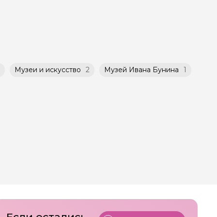
атором
й
ничено
Музеи и искусство
2
Музей Ивана Бунина
1
Если остались