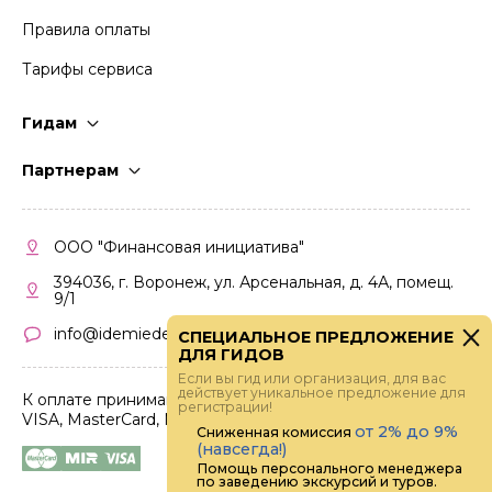
Правила оплаты
Тарифы сервиса
Гидам
Стать гидом
Партнерам
Частые вопросы
Стать партнером
Правила работы
Кабинет партнера
ООО "Финансовая инициатива"
Правила участия
394036, г. Воронеж, ул. Арсенальная, д. 4А, помещ.
9/1
info@idemiedem.ru
СПЕЦИАЛЬНОЕ ПРЕДЛОЖЕНИЕ
ДЛЯ ГИДОВ
Если вы гид или организация, для вас
действует уникальное предложение для
К оплате принимаются карты
регистрации!
VISA, MasterCard, МИР
от 2% до 9%
Сниженная комиссия
(навсегда!)
Помощь персонального менеджера
по заведению экскурсий и туров.