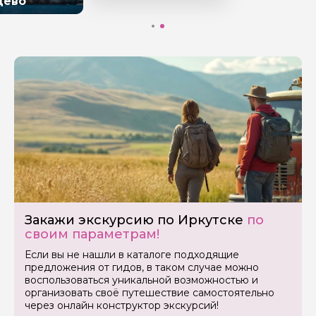
цево
Вопросы и комментарии
Если у вас есть интересующие вопросы, можете их
задать
Я даю своё согласие на обработку персональных
данных
Отправить
Закажи экскурсию по Иркутске
по
своим параметрам!
Если вы не нашли в каталоге подходящие
предложения от гидов, в таком случае можно
воспользоваться уникальной возможностью и
организовать своё путешествие самостоятельно
через онлайн конструктор экскурсий!