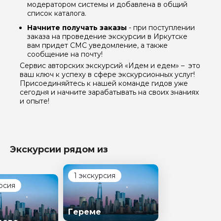
модератором системы и добавлена в общий
список каталога.
Начните получать заказы
- при поступлении
заказа на проведение экскурсии в Иркутске
вам придет СМС уведомление, а также
сообщение на почту!
Сервис авторских экскурсий «Идем и едем» – это
ваш ключ к успеху в сфере экскурсионных услуг!
Присоединяйтесь к нашей команде гидов уже
сегодня и начните зарабатывать на своих знаниях
и опыте!
Задайте свой вопрос гиду
Экскурсии рядом из
Как вас зовут
1 экскурсия
Ваша электронная почта
рсия
Гереме
Ваш номер телефона