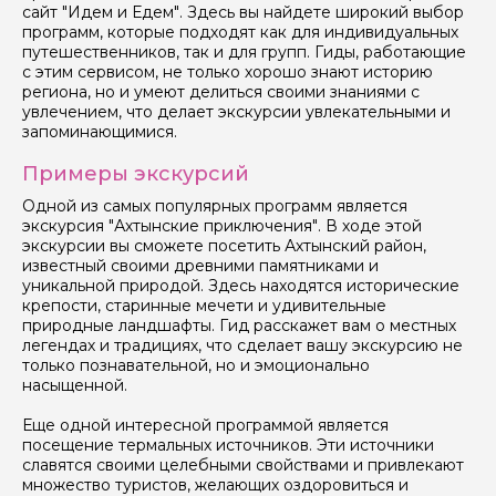
Если у вас есть интересующие вопросы, можете их
сайт "Идем и Едем". Здесь вы найдете широкий выбор
задать
программ, которые подходят как для индивидуальных
путешественников, так и для групп. Гиды, работающие
с этим сервисом, не только хорошо знают историю
региона, но и умеют делиться своими знаниями с
увлечением, что делает экскурсии увлекательными и
запоминающимися.
Примеры экскурсий
Я даю своё согласие на обработку персональных
данных
Одной из самых популярных программ является
экскурсия "Ахтынские приключения". В ходе этой
Отправить
экскурсии вы сможете посетить Ахтынский район,
известный своими древними памятниками и
уникальной природой. Здесь находятся исторические
крепости, старинные мечети и удивительные
природные ландшафты. Гид расскажет вам о местных
легендах и традициях, что сделает вашу экскурсию не
только познавательной, но и эмоционально
насыщенной.
Еще одной интересной программой является
посещение термальных источников. Эти источники
славятся своими целебными свойствами и привлекают
множество туристов, желающих оздоровиться и