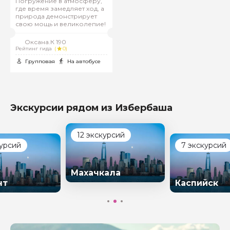
Погружение в атмосферу,
где время замедляет ход, а
природа демонстрирует
свою мощь и великолепие!
Оксана.К 190
Рейтинг гида
(
0)
Групповая
На автобусе
Экскурсии рядом из Избербаша
12 экскурсий
курсий
7 экскурсий
Махачкала
нт
Каспийск