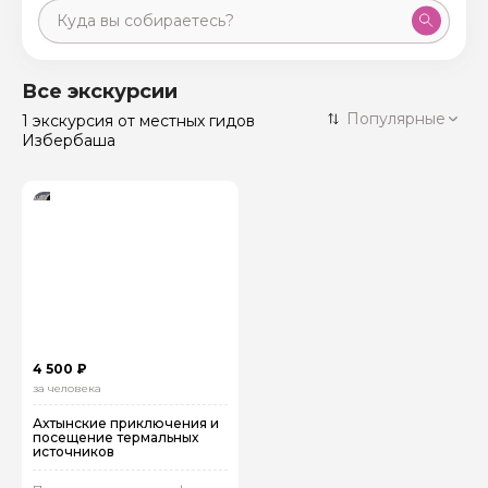
Москва
59 экскурсий
Россия
Все экскурсии
Санкт-Петербург
Популярные
1 экскурсия
от местных гидов
50 экскурсий
Россия
Избербаша
Нижний Новгород
49 экскурсий
Россия
Калининград
28 экскурсий
Россия
Кисловодск
20 экскурсий
Россия
Дербент
17 экскурсий
Россия
4 500 ₽
за человека
Ахтынские приключения и
посещение термальных
источников