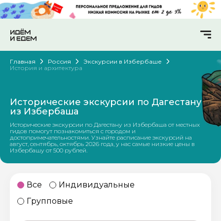
Главная
Россия
Экскурсии в Избербаше
История и архитектура
Исторические экскурсии по Дагестану
из Избербаша
Исторические экскурсии по Дагестану из Избербаша от местных
гидов помогут познакомиться с городом и
достопримечательностями. Узнайте расписание экскурсий на
август, сентябрь, октябрь 2026 года, у нас самые низкие цены в
Избербашу от 500 рублей.
Все
Индивидуальные
Групповые