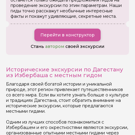
останется только ожидать предложения гидов на
проведение экскурсии по этим параметрам. Наши
гиды точно расскажут необычные интересные
факты и покажут удивляющие, секретные места.
Перейти в конструктор
Стань
автором
своей экскурсии
Задайте свой вопрос гиду
Как вас зовут
Исторические экскурсии по Дагестану
из Избербаша с местным гидом
Благодаря своей богатой истории и уникальной
Ваша электронная почта
природе, этот регион привлекает путешественников
со всего мира. Если вы хотите узнать больше о культуре
и традициях Дагестана, стоит обратить внимание на
исторические экскурсии, которые предлагаются
Ваш номер телефона
местными гидами.
Одним из лучших способов познакомиться с
Избербашем и его окрестностями являются экскурсии,
Вопросы и комментарии
организованные опытными местными гидами через