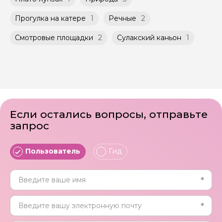
не более 10 человек)
российского банка можно оплатить любую
экскурсию.
Прогулка на катере
1
Речные
2
Смотровые площадки
2
Сулакский каньон
1
Если остались вопросы, отправьте
запрос
Пользователь
Гид