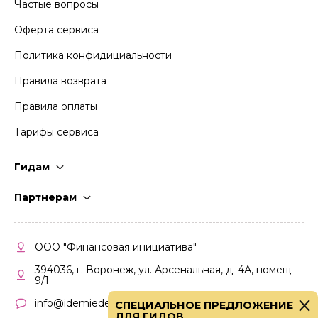
Частые вопросы
Оферта сервиса
Политика конфидициальности
Правила возврата
Правила оплаты
Тарифы сервиса
Гидам
Стать гидом
Партнерам
Частые вопросы
Стать партнером
Правила работы
Кабинет партнера
ООО "Финансовая инициатива"
Правила участия
394036, г. Воронеж, ул. Арсенальная, д. 4А, помещ.
9/1
info@idemiedem.ru
СПЕЦИАЛЬНОЕ ПРЕДЛОЖЕНИЕ
ДЛЯ ГИДОВ