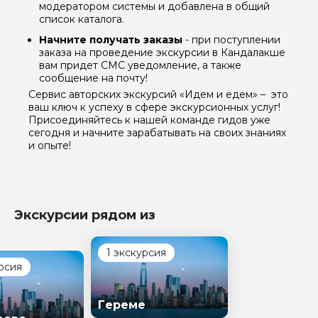
модератором системы и добавлена в общий
список каталога.
Начните получать заказы
- при поступлении
заказа на проведение экскурсии в Кандалакше
Я даю своё согласие на обработку персональных
вам придет СМС уведомление, а также
данных
сообщение на почту!
Сервис авторских экскурсий «Идем и едем» – это
Отправить
ваш ключ к успеху в сфере экскурсионных услуг!
Присоединяйтесь к нашей команде гидов уже
сегодня и начните зарабатывать на своих знаниях
и опыте!
Экскурсии рядом из
1 экскурсия
рсия
Гереме