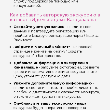
службу поддержки за помощью или
консультацией.
Как добавить авторскую экскурсию в
каталог «Идем и едем» Кандалакша
Задайте свой вопрос гиду
Создайте учетную запись
- введите свои
данные и подтвердите регистрацию или
пройдите быструю регистрацию через Яндекс,
Как вас зовут
Вконтакте.
Зайдите в "Личный кабинет"
- на главной
странице нажмите на кнопку "Создать
Ваша электронная почта
экскурсию" в Кандалакше.
Добавьте информацию о экскурсии в
Кандалакше
- загрузите фотографии, создайте
Ваш номер телефона
яркое и информативное описание, установите
цену, уточните доступные даты.
Укажите дополнительную информацию
-
введите сведения о том, что необходимо взять
Вопросы и комментарии
с собой, о длительности и сложности маршрута,
Если у вас есть интересующие вопросы, можете их
задать
о том, что ждет туриста на экскурсии.
Опубликуйте вашу экскурсию
- ваша
экскурсия будет оперативно проверена