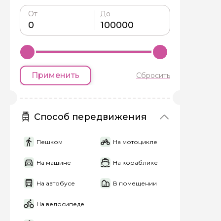
От
До
Я даю своё согласие 
персональных данны
Отправить
Применить
Сбросить
Способ передвижения
Пешком
На мотоцикле
На машине
На кораблике
На автобусе
В помещении
На велосипеде