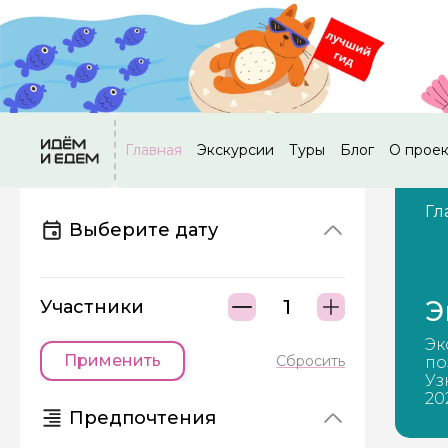
Главная
Экскурсии
Туры
Блог
О прое
Гл
Выберите дату
Э
Участники
Эк
Применить
Сбросить
по
Уз
20
Предпочтения