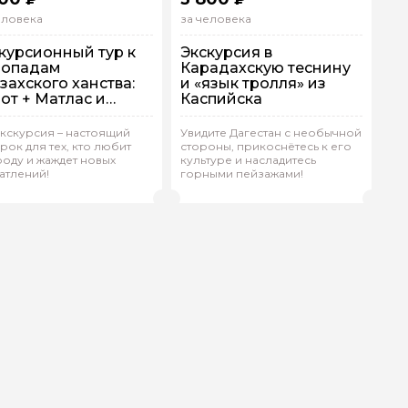
еловека
за человека
курсионный тур к
Экскурсия в
допадам
Карадахскую теснину
захского ханства:
и «язык тролля» из
от + Матлас и
Каспийска
енная чаша
экскурсия – настоящий
Увидите Дагестан с необычной
рок для тех, кто любит
стороны, прикоснётесь к его
рупповая
На автобусе
Групповая
На автобусе
оду и жаждет новых
культуре и насладитесь
атлений!
горными пейзажами!
ксана.К 190
(
0)
Оксана.К 190
(
0)
Рейтинг гида
Рейтинг гида