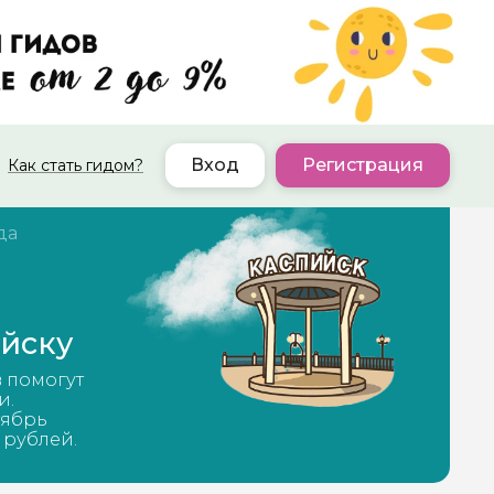
Вход
Регистрация
Как стать гидом?
да
ийску
в помогут
и.
тябрь
 рублей.