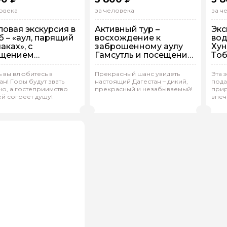
овека
за человека
за ч
повая экскурсия в
Активный тур –
Экс
б – «аул, парящий
восхождение к
во
аках», с
заброшенному аулу
Хун
ещением
Гамсутль и посещение
Тоб
инского
подземного водопада
кам
емного водопада
ь вы влюбитесь в
Прекрасный шанс увидеть
Эта 
ан! Горы будут звать
настоящий Дагестан – дикий,
пода
упповая
На автобусе
Групповая
На автобусе
Г
о, а гостеприимство
прекрасный и незабываемый!
прир
й согреет душу!
впеч
ана.К 190
(
0)
Оксана.К 190
(
0)
О
Рейтинг гида
Рейтинг гида