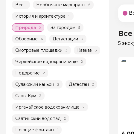
Все
Необычные маршруты
6
В
История и архитектура
5
Природа
За городом
5
5
Все
Обзорные
Дегустации
4
3
5 экс
Смотровые площадки
Кавказ
3
3
Чиркейское водохранилище
2
Недорогие
2
Сулакский каньон
Дагестан
2
2
Сары-Кум
2
Ирганайское водохранилище
2
Салтинский водопад
2
Поющие фонтаны
1
4 0