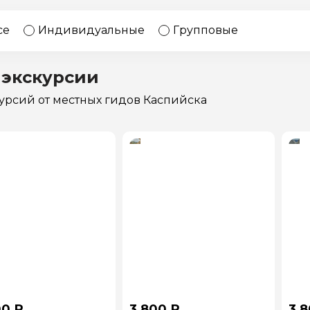
17 экскурсий
Россия
се
Индивидуальные
Групповые
 экскурсии
курсий
от местных гидов Каспийска
00 ₽
3 800 ₽
3 8