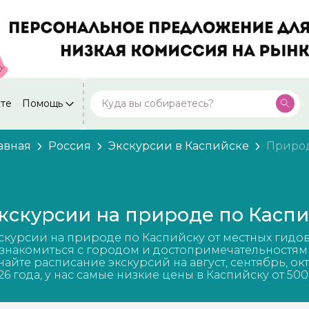
кте
Помощь
Москва
Посмотреть все города
59 экскурсий
Россия
авная
Россия
Экскурсии в Каспийске
Приро
Санкт-Петербург
50 экскурсий
Россия
Нижний Новгород
49 экскурсий
кскурсии на природе по Касп
Россия
Калининград
скурсии на природе по Каспийску от местных гидо
28 экскурсий
Россия
знакомиться с городом и достопримечательностям
найте расписание экскурсий на август, сентябрь, ок
Кисловодск
26 года, у нас самые низкие цены в Каспийску от 500
20 экскурсий
Россия
Дербент