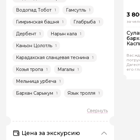
Водопад Тобот
Гамсутль
1
1
3 80
Гимринская башня
Глабрыба
за чел
1
1
Сула
Дербент
Нарын кала
1
1
барх
Касп
Каньон Цолотль
1
Задайте св
Вас жд
Карадахская сланцевая теснина
1
погру
Гр
Как вас зовут
Дагест
Козья тропа
Магалы
1
1
его гл
Окс
и проч
Мельница урбеча
1
Вопросы и комме
Бархан Сарыкум
Язык тролля
1
1
Если у вас есть инт
Цена за экскурсию