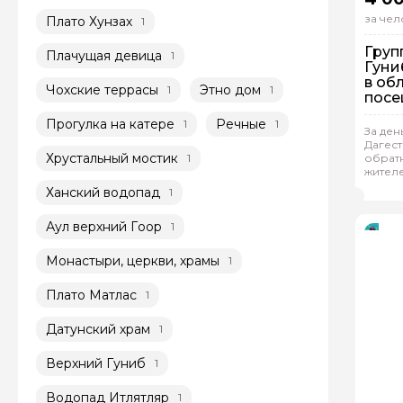
за чел
Плато Хунзах
1
Груп
Плачущая девица
1
Гуни
в обл
Чохские террасы
Этно дом
1
1
пос
Салт
Прогулка на катере
Речные
1
1
подз
За ден
Дагест
Гр
Хрустальный мостик
1
обратн
жителе
Окс
Ханский водопад
1
Аул верхний Гоор
1
Монастыри, церкви, храмы
1
Плато Матлас
1
Датунский храм
1
Верхний Гуниб
1
Водопад Итлятляр
1