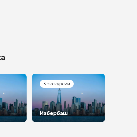
ка
3 экскурсии
Избербаш