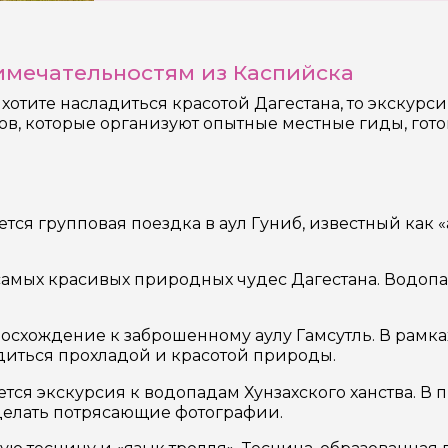
мечательностям из Каспийска
отите насладиться красотой Дагестана, то экскурс
ов, которые организуют опытные местные гиды, го
ся групповая поездка в аул Гуниб, известный как «
мых красивых природных чудес Дагестана. Водопад
осхождение к заброшенному аулу Гамсутль. В рамк
диться прохладой и красотой природы.
я экскурсия к водопадам Хунзахского ханства. В 
сделать потрясающие фотографии.