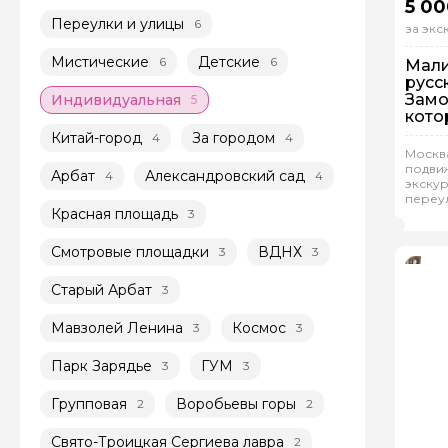
5 00
Переулки и улицы
6
за эк
Мистические
Детские
6
6
Мали
русс
Замо
Индивидуальная
5
кото
душ
Китай-город
За городом
4
4
Пе
Москва
подви
Арбат
Александровский сад
4
4
Ин
экскур
переу
Тат
Красная площадь
3
Смотровые площадки
ВДНХ
3
3
Старый Арбат
3
Мавзолей Ленина
Космос
3
3
Парк Зарядье
ГУМ
3
3
Групповая
Воробьевы горы
2
2
Свято-Троицкая Сергиева лавра
2