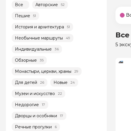
Все
Авторские
52
В
Пешие
51
История и архитектура
51
Все
Необычные маршруты
49
5 экс
Индивидуальные
36
Обзорные
35
Монастыри, церкви, храмы
29
Для детей
Новые
26
24
Музеи и искусство
22
Недорогие
17
Дворцы и особняки
17
Речные прогулки
6