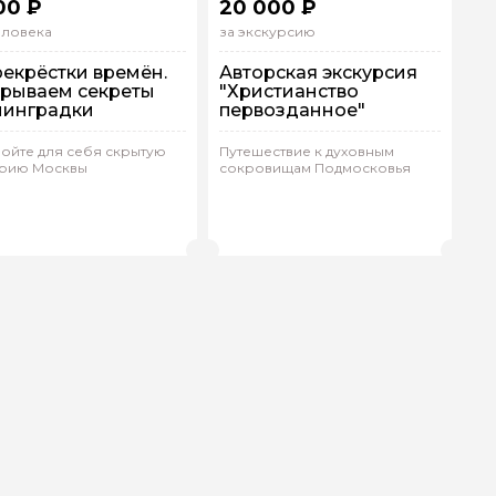
00 ₽
20 000 ₽
еловека
за экскурсию
екрёстки времён.
Авторская экскурсия
рываем секреты
"Христианство
нинградки
первозданное"
ойте для себя скрытую
Путешествие к духовным
рию Москвы
сокровищам Подмосковья
ешком
На машине
ндивидуальная
Индивидуальная
анна.Т 428
(
0)
Сергей.П 416
(
0)
Рейтинг гида
Рейтинг гида