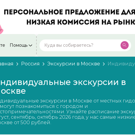
кте
Помощь
Москва
Посмотреть все города
59 экскурсий
Россия
авная
Россия
Экскурсии в Москве
Индивиду
Санкт-Петербург
50 экскурсий
Россия
ндивидуальные экскурсии в
Нижний Новгород
оскве
49 экскурсий
Россия
дивидуальные экскурсии в Москве от местных гид
Калининград
28 экскурсий
могут познакомиться с городом и
Россия
стопримечательностями. Узнайте расписание экску
густ, сентябрь, октябрь 2026 года, у нас самые низки
Кисловодск
20 экскурсий
скве от 500 рублей.
Россия
Дербент