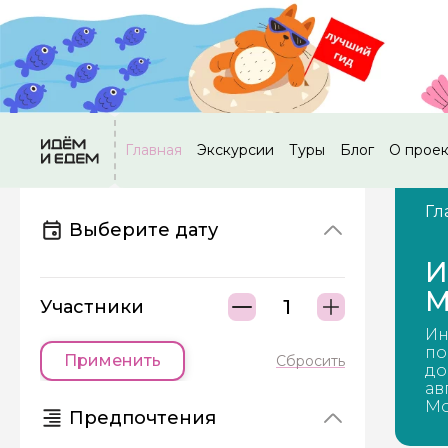
Главная
Экскурсии
Туры
Блог
О прое
Гл
Выберите дату
И
М
Участники
Ин
по
Применить
Сбросить
до
ав
Мо
Предпочтения