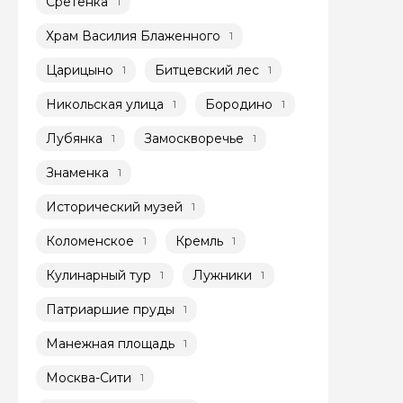
Сретенка
1
Я даю своё согласие 
Храм Василия Блаженного
1
персональных данны
Царицыно
Битцевский лес
1
1
Отправить
Никольская улица
Бородино
1
1
Лубянка
Замоскворечье
1
1
Знаменка
1
Исторический музей
1
Коломенское
Кремль
1
1
Кулинарный тур
Лужники
1
1
Патриаршие пруды
1
Манежная площадь
1
Москва-Сити
1