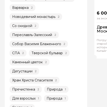
Варварка
2
6 00
Новодевичий монастырь
2
за эк
Со скидкой
2
Древ
Моск
Переславль-Залесский
2
Задайте св
Пе
Погру
Ин
Собор Василия Блаженного
старо
2
истор
Как вас зовут
Китай
Рейтинг
СПА
Тверской бульвар
2
2
Ека
Каменный цветок
2
Вопросы и комме
Дегустации
2
Если у вас есть инт
Храм Христа Спасителя
2
Пречистенка
Природа
2
1
Для взрослых
Природа
1
1