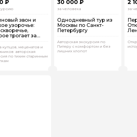
0 ₽
30 000 ₽
2 1
скурсию
за человека
за ч
новый звон и
Однодневный тур из
Пер
кое узорочье:
Москвы по Санкт-
Отк
скворечье,
Петербургу
Ле
рое трогает за
у
Авторская экскурсия по
Откр
Питеру с комфортом и без
исто
шком
П
 купцов, меценатов и
лишних хлопот
жников: авторская
дивидуальная
Групповая
Другой
И
сия по тихим старинным
лкам
ьяна.Ф 372
(
0)
Марина.С 480
(
0)
Ж
Рейтинг гида
Рейтинг гида