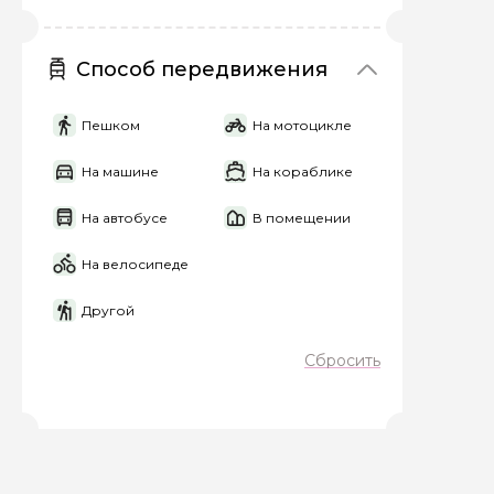
Способ передвижения
Пешком
На мотоцикле
На машине
На кораблике
На автобусе
В помещении
На велосипеде
Другой
Сбросить