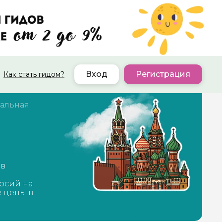
Вход
Регистрация
Как стать гидом?
альная
ов
рсий на
е цены в