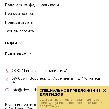
Политика конфидициальности
Правила возврата
Правила оплаты
Тарифы сервиса
Гидам
Стать гидом
Партнерам
Частые вопросы
Стать партнером
Правила работы
Кабинет партнера
ООО "Финансовая инициатива"
Правила участия
394036, г. Воронеж, ул. Арсенальная, д. 4А, помещ.
9/1
info@idemiedem.ru
СПЕЦИАЛЬНОЕ ПРЕДЛОЖЕНИЕ
ДЛЯ ГИДОВ
Если вы гид или организация, для вас
действует уникальное предложение для
К оплате принимаются карты
регистрации!
VISA, MasterCard, МИР