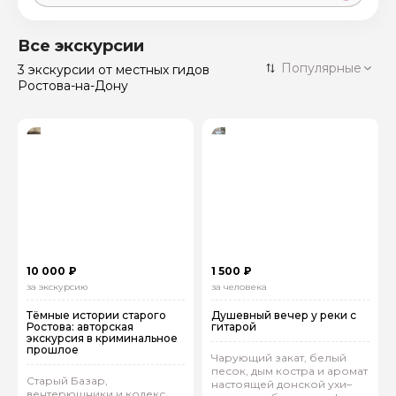
Москва
59 экскурсий
Россия
Все экскурсии
Санкт-Петербург
Популярные
3 экскурсии
от местных гидов
50 экскурсий
Россия
Ростова-на-Дону
Нижний Новгород
49 экскурсий
Россия
Калининград
28 экскурсий
Россия
Кисловодск
20 экскурсий
Россия
Дербент
17 экскурсий
Россия
10 000 ₽
1 500 ₽
за экскурсию
за человека
Тёмные истории старого
Душевный вечер у реки с
Ростова: авторская
гитарой
экскурсия в криминальное
прошлое
Чарующий закат, белый
песок, дым костра и аромат
Старый Базар,
настоящей донской ухи–
вентерюшники и кодекс