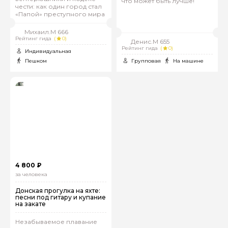
что может быть лучше!
чести: как один город стал
«Папой» преступного мира
Михаил.М 666
Рейтинг гида
(
0)
Денис.М 655
Рейтинг гида
(
0)
Индивидуальная
Пешком
Групповая
На машине
4 800 ₽
за человека
Донская прогулка на яхте:
песни под гитару и купание
на закате
Незабываемое плавание