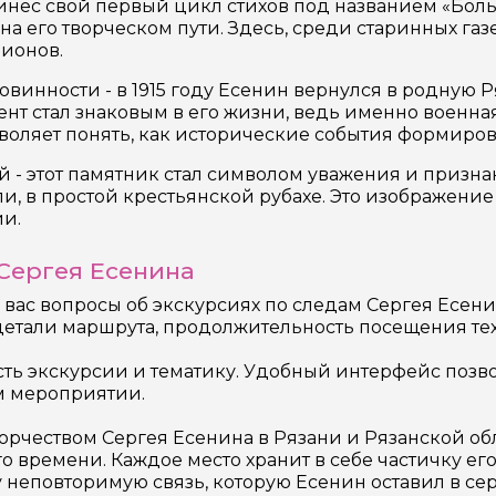
принёс свой первый цикл стихов под названием «Бол
 на его творческом пути. Здесь, среди старинных га
лионов.
винности - в 1915 году Есенин вернулся в родную 
ент стал знаковым в его жизни, ведь именно военна
воляет понять, как исторические события формиров
- этот памятник стал символом уважения и признани
и, в простой крестьянской рубахе. Это изображение 
ии.
 Сергея Есенина
 вас вопросы об экскурсиях по следам Сергея Есен
детали маршрута, продолжительность посещения тех
сть экскурсии и тематику. Удобный интерфейс позво
 мероприятии.
орчеством Сергея Есенина в Рязани и Рязанской обл
го времени. Каждое место хранит в себе частичку ег
 неповторимую связь, которую Есенин оставил в се