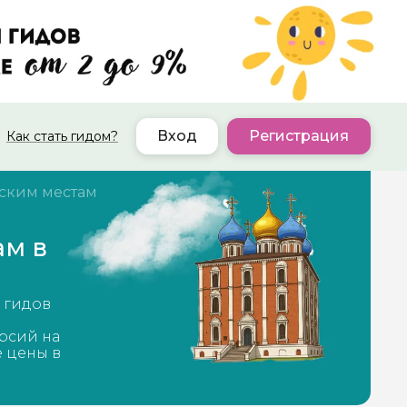
Вход
Регистрация
Как стать гидом?
ским местам
ам в
 гидов
рсий на
е цены в