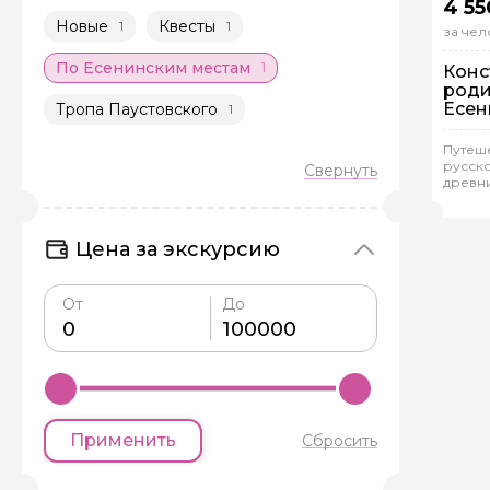
4 55
Новые
Квесты
1
1
за чел
По Есенинским местам
1
Конс
роди
Есен
Тропа Паустовского
1
Путеше
Гр
русско
древн
Дми
Цена за экскурсию
От
До
Применить
Сбросить