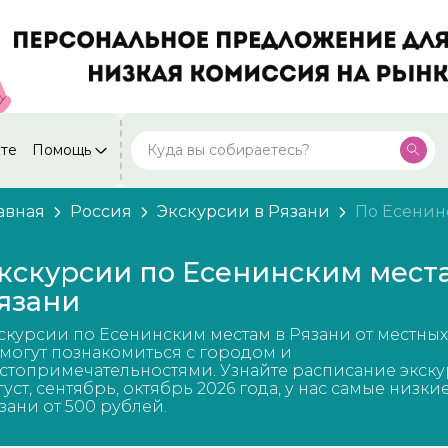
кте
Помощь
Москва
Посмотреть все города
59 экскурсий
Россия
авная
Россия
Экскурсии в Рязани
По Есенин
Санкт-Петербург
50 экскурсий
Россия
кскурсии по Есенинским мест
Нижний Новгород
язани
49 экскурсий
Россия
скурсии по Есенинским местам в Рязани от местных
Калининград
28 экскурсий
могут познакомиться с городом и
Россия
стопримечательностями. Узнайте расписание экску
густ, сентябрь, октябрь 2026 года, у нас самые низки
Кисловодск
20 экскурсий
зани от 500 рублей.
Россия
Дербент