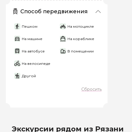
Способ передвижения
Пешком
На мотоцикле
На машине
На кораблике
Задайте св
На автобусе
В помещении
Как вас зовут
На велосипеде
Другой
Вопросы и комме
Сбросить
Если у вас есть инт
Экскурсии рядом из Рязани