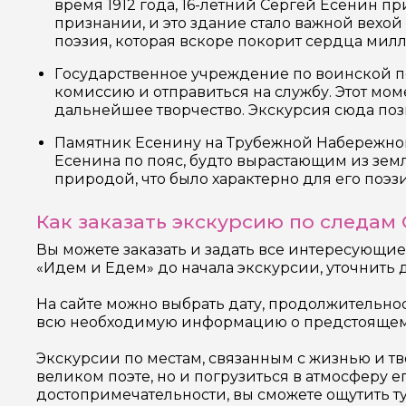
время 1912 года, 16-летний Сергей Есенин 
признании, и это здание стало важной вехой
поэзия, которая вскоре покорит сердца мил
Государственное учреждение по воинской по
комиссию и отправиться на службу. Этот мом
дальнейшее творчество. Экскурсия сюда поз
Памятник Есенину на Трубежной Набережной 
Есенина по пояс, будто вырастающим из земл
природой, что было характерно для его поэз
Как заказать экскурсию по следам
Вы можете заказать и задать все интересующие
«Идем и Едем» до начала экскурсии, уточнить 
На сайте можно выбрать дату, продолжительно
всю необходимую информацию о предстоящем
Экскурсии по местам, связанным с жизнью и тв
великом поэте, но и погрузиться в атмосферу е
достопримечательности, вы сможете ощутить ту