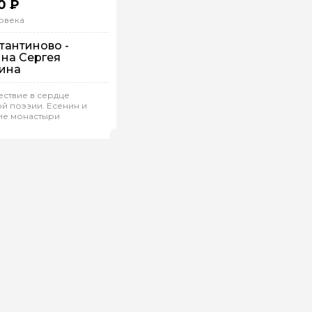
0 ₽
овека
тантиново -
на Сергея
ина
ствие в сердце
упповая
На машине
й поэзии. Есенин и
ие монастыри
трий.Б 400
(
0)
Рейтинг гида