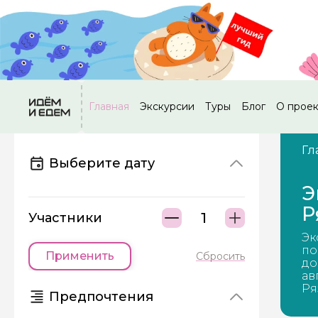
Главная
Экскурсии
Туры
Блог
О прое
Гл
Выберите дату
Э
Р
Участники
Эк
по
Применить
Сбросить
до
ав
Ря
Предпочтения