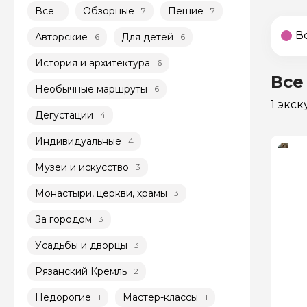
Все
Обзорные
Пешие
7
7
В
Авторские
Для детей
6
6
История и архитектура
6
Все
Необычные маршруты
6
1 экс
Дегустации
4
Индивидуальные
4
Музеи и искусство
3
Монастыри, церкви, храмы
3
За городом
3
Усадьбы и дворцы
3
Рязанский Кремль
2
Недорогие
Мастер-классы
1
1