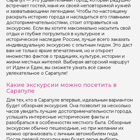
Сарапул — это удивительный город, который радушно
Ваш номер телефона
встречает гостей, маня их своей неповторимой кухней
и захватывающими легендами. Чтобы по-настоящему
раскрыть историю города и насладиться его главными
достопримечательностями, стоит отправиться на
экскурсию. Если вы хотите максимально насытить свой
Вопросы и комментарии
отдых и глубже погрузиться в культурное и
Если у вас есть интересующие вопросы, можете их
историческое наследие России, лучше всего заказать
задать
индивидуальную экскурсию с опытным гидом. Это даст
вам не только яркие впечатления, но и откроет
множество фактов о традициях, культуре, истории и
жизни местных жителей. Выбирая авторский маршрут
от Идем и Едем, вы сможете узнать всё самое
увлекательное о Сарапуле!
Я даю своё согласие на обработку персональных
Какие экскурсии можно посетить в
данных
Сарапуле
Для тех, кто в Сарапуле впервые, идеальным вариантом
Отправить
будет обзорная экскурсия. Она позволит за несколько
часов увидеть лучшие достопримечательности города,
услышать интересные исторические факты и
разобраться в особенностях местного быта. Обзорные
экскурсии обычно пешеходные, но при желании их
можно организовать с личным автомобилем гида.
После первой прогулки вам будет легче выбрать