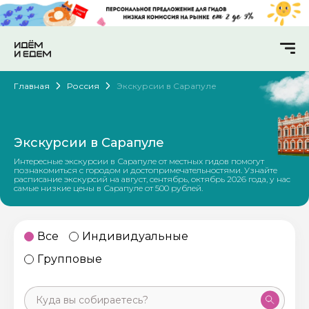
Главная
Россия
Экскурсии в Сарапуле
Экскурсии в Сарапуле
Интересные экскурсии в Сарапуле от местных гидов помогут
познакомиться с городом и достопримечательностями. Узнайте
расписание экскурсий на август, сентябрь, октябрь 2026 года, у нас
самые низкие цены в Сарапуле от 500 рублей.
Все
Индивидуальные
Групповые