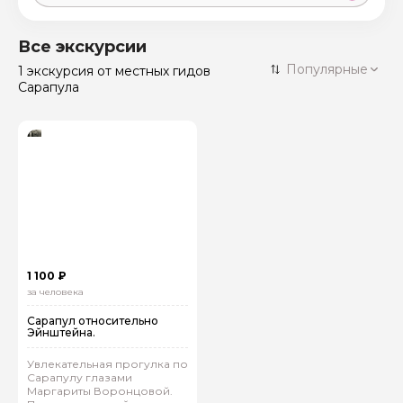
Москва
59 экскурсий
Россия
Все экскурсии
Санкт-Петербург
Популярные
1 экскурсия
от местных гидов
50 экскурсий
Россия
Сарапула
Нижний Новгород
49 экскурсий
Россия
Калининград
28 экскурсий
Россия
Кисловодск
20 экскурсий
Россия
Дербент
17 экскурсий
Россия
1 100 ₽
за человека
Сарапул относительно
Эйнштейна.
Увлекательная прогулка по
Сарапулу глазами
Маргариты Воронцовой.