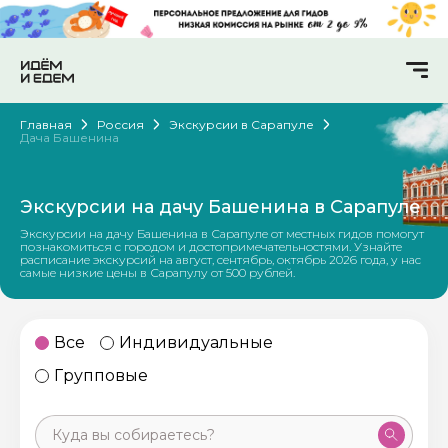
Главная
Россия
Экскурсии в Сарапуле
Дача Башенина
Экскурсии на дачу Башенина в Сарапуле
Экскурсии на дачу Башенина в Сарапуле от местных гидов помогут
познакомиться с городом и достопримечательностями. Узнайте
расписание экскурсий на август, сентябрь, октябрь 2026 года, у нас
самые низкие цены в Сарапулу от 500 рублей.
Все
Индивидуальные
Групповые