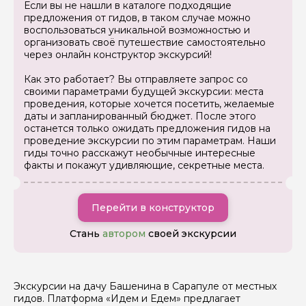
Как вас зовут
Если вы не нашли в каталоге подходящие
предложения от гидов, в таком случае можно
воспользоваться уникальной возможностью и
организовать своё путешествие самостоятельно
Ваша электронная почта
через онлайн конструктор экскурсий!
Как это работает? Вы отправляете запрос со
Ваш номер телефона
своими параметрами будущей экскурсии: места
проведения, которые хочется посетить, желаемые
даты и запланированный бюджет. После этого
останется только ожидать предложения гидов на
проведение экскурсии по этим параметрам. Наши
Вопросы и комментарии
гиды точно расскажут необычные интересные
Если у вас есть интересующие вопросы, можете их
факты и покажут удивляющие, секретные места.
задать
Перейти в конструктор
Стань
автором
своей экскурсии
Я даю своё согласие на обработку персональных
данных
Экскурсии на дачу Башенина в Сарапуле от местных
гидов. Платформа «Идем и Едем» предлагает
Отправить