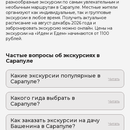
разнообразные экскурсии по самым увлекательным и
необычным маршрутам в Сарапуле. Местные жители
организуют как индивидуальные, так и групповые
экскурсии в любое время. Получить актуальное
расписание на август-декабрь 2026 года и
забронировать экскурсию можно онлайн. Цены на
экскурсии на «Идем и Едем» начинаются от 1100
рублей.
Частые вопросы об экскурсиях в
Сарапуле
Какие экскурсии популярные в
Сарапуле?
1. Сарапул относительно Эйнштейна.
Увлекательная прогулка по Сарапулу глазами
Какого гида выбрать в
Маргариты Воронцовой. Погружение в тайну
Сарапуле?
истории любви Маргариты и гения на улицах
старого города.
1. Оксана.С 49
Как заказать экскурсии на дачу
Башенина в Сарапуле?