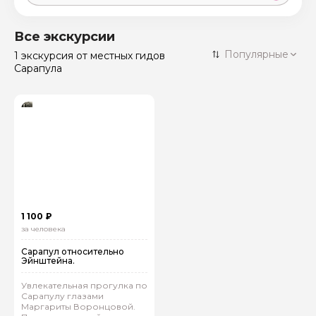
Москва
59 экскурсий
Россия
Все экскурсии
Санкт-Петербург
Популярные
1 экскурсия
от местных гидов
50 экскурсий
Россия
Сарапула
Нижний Новгород
49 экскурсий
Россия
Калининград
28 экскурсий
Россия
Кисловодск
20 экскурсий
Россия
Дербент
17 экскурсий
Россия
1 100 ₽
за человека
Сарапул относительно
Эйнштейна.
Увлекательная прогулка по
Сарапулу глазами
Маргариты Воронцовой.