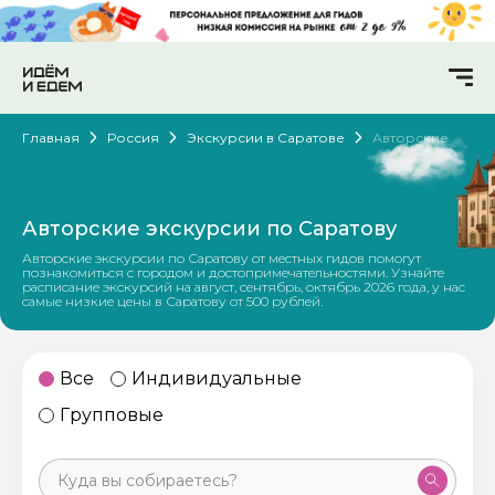
Главная
Россия
Экскурсии в Саратове
Авторские
Авторские экскурсии по Саратову
Авторские экскурсии по Саратову от местных гидов помогут
познакомиться с городом и достопримечательностями. Узнайте
расписание экскурсий на август, сентябрь, октябрь 2026 года, у нас
самые низкие цены в Саратову от 500 рублей.
Все
Индивидуальные
Групповые