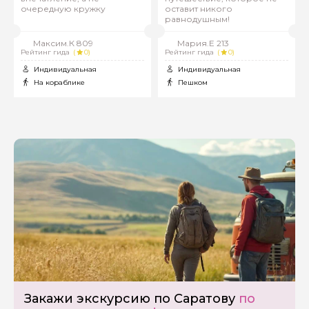
очередную кружку
оставит никого
равнодушным!
Максим.К 809
Мария.Е 213
Рейтинг гида
(
0)
Рейтинг гида
(
0)
Индивидуальная
Индивидуальная
На кораблике
Пешком
Закажи экскурсию по Саратову
по
Задайте свой вопрос гиду