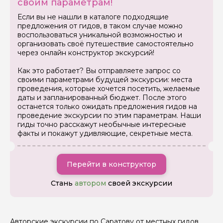
своим параметрам!
Как вас зовут
Если вы не нашли в каталоге подходящие
предложения от гидов, в таком случае можно
воспользоваться уникальной возможностью и
Ваша электронная почта
организовать своё путешествие самостоятельно
через онлайн конструктор экскурсий!
Как это работает? Вы отправляете запрос со
Ваш номер телефона
своими параметрами будущей экскурсии: места
проведения, которые хочется посетить, желаемые
даты и запланированный бюджет. После этого
останется только ожидать предложения гидов на
проведение экскурсии по этим параметрам. Наши
Вопросы и комментарии
гиды точно расскажут необычные интересные
Если у вас есть интересующие вопросы, можете их
задать
факты и покажут удивляющие, секретные места.
Перейти в конструктор
Стань
автором
своей экскурсии
Я даю своё согласие на обработку персональных
данных
Авторские экскурсии по Саратову от местных гидов.