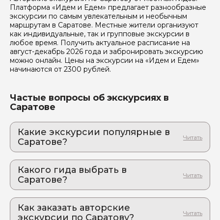
Платформа «Идем и Едем» предлагает разнообразные
Отправить
экскурсии по самым увлекательным и необычным
маршрутам в Саратове. Местные жители организуют
как индивидуальные, так и групповые экскурсии в
любое время. Получить актуальное расписание на
август-декабрь 2026 года и забронировать экскурсию
можно онлайн. Цены на экскурсии на «Идем и Едем»
начинаются от 2300 рублей.
Частые вопросы об экскурсиях в
Саратове
Какие экскурсии популярные в
Саратове?
1. Уникальная гастроэкскурсия по Саду
Неправильных скульптур Юрия Карамзина
Какого гида выбрать в
с дегустацией сыров!
Саратове?
Познавательное и вкусное путешествие, которое
не оставит никого равнодушным!
1. Мария.Е 213
2. Рыбалка с гидом в окрестностях Саратова:
Как заказать авторские
2. Максим.К 809
Волга покажет характер — а вы покажете
экскурсии по Саратову?