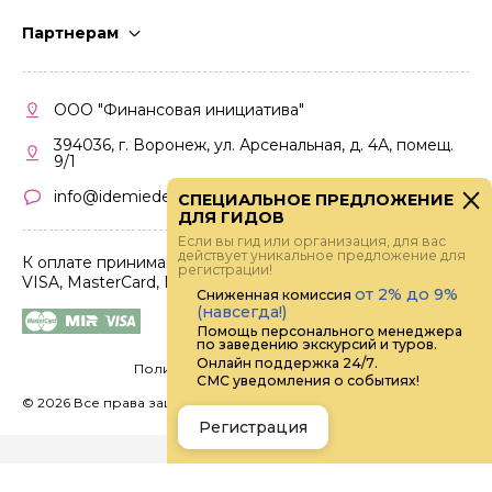
Стать гидом
Партнерам
Частые вопросы
Стать партнером
Правила работы
Кабинет партнера
ООО "Финансовая инициатива"
Правила участия
394036, г. Воронеж, ул. Арсенальная, д. 4А, помещ.
9/1
info@idemiedem.ru
СПЕЦИАЛЬНОЕ ПРЕДЛОЖЕНИЕ
ДЛЯ ГИДОВ
Если вы гид или организация, для вас
действует уникальное предложение для
К оплате принимаются карты
регистрации!
VISA, MasterCard, МИР
от 2% до 9%
Сниженная комиссия
(навсегда!)
Помощь персонального менеджера
по заведению экскурсий и туров.
Онлайн поддержка 24/7.
Политика конфиденциальности
СМС уведомления о событиях!
©
2026 Все права защищены.
Digital
Регистрация