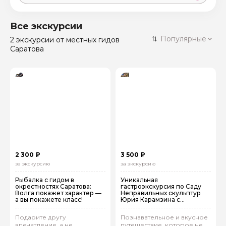
Москва
59 экскурсий
Россия
Все экскурсии
Санкт-Петербург
Популярные
2 экскурсии
от местных гидов
50 экскурсий
Россия
Саратова
Нижний Новгород
49 экскурсий
Россия
Калининград
28 экскурсий
Россия
Кисловодск
20 экскурсий
Россия
Дербент
17 экскурсий
Россия
2 300 ₽
3 500 ₽
за экскурсию
за экскурсию
Рыбалка с гидом в
Уникальная
окрестностях Саратова:
гастроэкскурсия по Саду
Волга покажет характер —
Неправильных скульптур
а вы покажете класс!
Юрия Карамзина с
дегустацией сыров!
Подарите другу
Познавательное и вкусное
впечатление, а не
путешествие, которое не