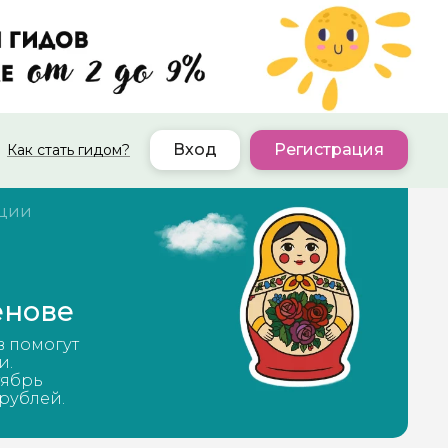
Вход
Регистрация
Как стать гидом?
ации
ёнове
в помогут
и.
тябрь
 рублей.