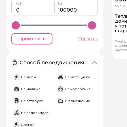
От
До
за эк
Тепл
доме
у по
стар
Пе
Применить
Сбросить
Русь д
Ин
с шифр
насто
Мар
Способ передвижения
Пешком
На мотоцикле
Задайте св
На машине
На кораблике
На автобусе
В помещении
Как вас зовут
На велосипеде
Другой
Вопросы и комме