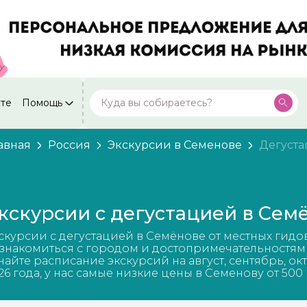
кте
Помощь
Москва
Посмотреть все города
59 экскурсий
Россия
авная
Россия
Экскурсии в Семенове
Дегуст
Санкт-Петербург
50 экскурсий
Россия
Нижний Новгород
49 экскурсий
кскурсии с дегустацией в Сем
Россия
Калининград
скурсии с дегустацией в Семёнове от местных гидо
28 экскурсий
Россия
знакомиться с городом и достопримечательностям
найте расписание экскурсий на август, сентябрь, ок
Кисловодск
26 года, у нас самые низкие цены в Семенову от 500
20 экскурсий
Россия
Дербент