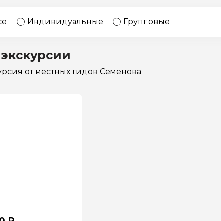
17 экскурсий
Россия
се
Индивидуальные
Групповые
 экскурсии
курсия
от местных гидов Семенова
0 ₽