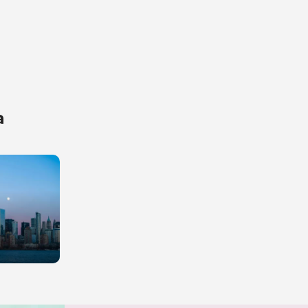
ересующие вопросы, можете их задать
а
на обработку
х