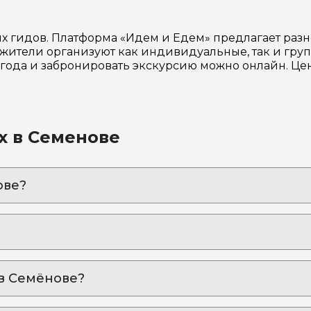
ых гидов. Платформа «Идем и Едем» предлагает ра
ители организуют как индивидуальные, так и груп
6 года и забронировать экскурсию можно онлайн. Ц
х в Семенове
ове?
ековой мудрости и простоте жизни наших предков!
у потомков старообрядцев
 ароматный чай у настоящей русской печи
 в Семёнове?
дем»: