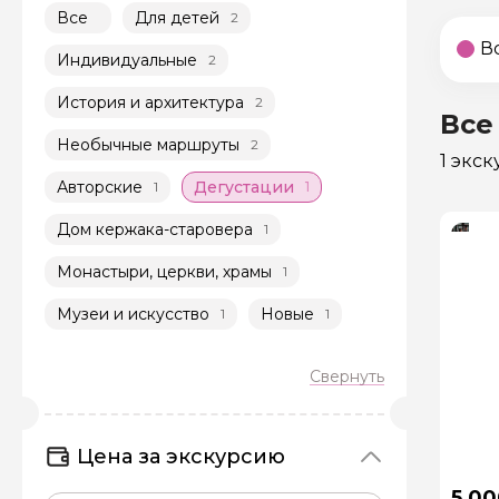
Все
Для детей
2
В
Индивидуальные
2
История и архитектура
2
Все
Необычные маршруты
2
1 экс
Авторские
Дегустации
1
1
Дом кержака-старовера
1
Монастыри, церкви, храмы
1
Музеи и искусство
Новые
1
1
Цена за экскурсию
5 00