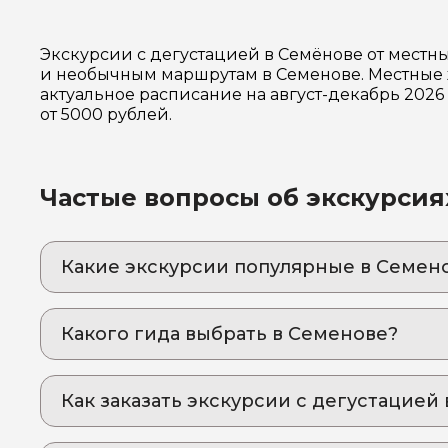
Экскурсии с дегустацией в Семёнове от местн
и необычным маршрутам в Семенове. Местные ж
актуальное расписание на август-декабрь 202
от 5000 рублей.
Частые вопросы об экскурсия
Какие экскурсии популярные в Семен
1. Старообрядчество Нижегородской области
Вдали от городской суеты прикоснитесь к в
Какого гида выбрать в Семенове?
2. Теплые истории в доме кержака: в гостях 
1. Маргарита.А 84
Русь допетровская, наличники с шифрами и
Как заказать экскурсии с дегустацией
Как оформить экскурсию на сайте «Идем и Е