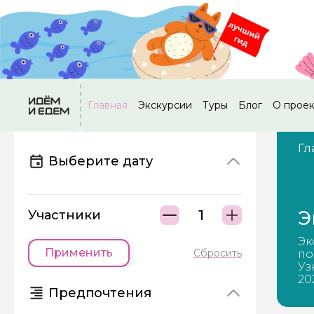
Главная
Экскурсии
Туры
Блог
О прое
Гл
Выберите дату
Э
Участники
Эк
Применить
Сбросить
по
Уз
20
Предпочтения