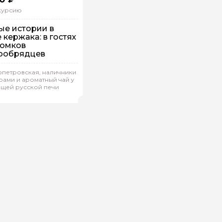
скурсию
ые истории в
 кержака: в гостях
томков
ообрядцев
шком
опетровская, наличники
дивидуальная
ами и ароматный чай у
ящей русской печи
гарита.А 84
(
5)
Рейтинг гида
ой вопрос гиду
Ваша электронная почта
Ваш ном
нтарии