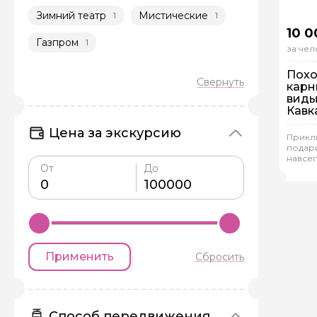
Зимний театр
Мистические
1
1
10 0
Газпром
1
за чел
Похо
карн
виды
Задайте св
Кавк
Пе
Цена за экскурсию
Прикл
Ин
Как вас зовут
подари
навсег
Кир
От
До
Вопросы и комме
Если у вас есть инт
Применить
Сбросить
Способ передвижения