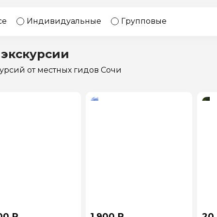
17 экскурсий
Россия
се
Индивидуальные
Групповые
 экскурсии
курсий
от местных гидов Сочи
00 ₽
1 900 ₽
20