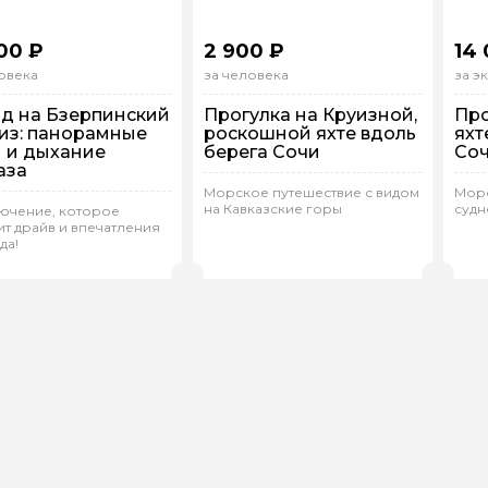
00 ₽
2 900 ₽
14 
овека
за человека
за э
д на Бзерпинский
Прогулка на Круизной,
Про
из: панорамные
роскошной яхте вдоль
яхт
 и дыхание
берега Сочи
Со
ой вопрос гиду
аза
Морское путешествие с видом
Морс
шком
На кораблике
Н
на Кавказские горы
судн
ючение, которое
дивидуальная
Групповая
И
Ваша электронная почта
Ваш ном
т драйв и впечатления
да!
илл.С 648
(
0)
Андрей.Б 527
(
0)
А
Рейтинг гида
Рейтинг гида
нтарии
ересующие вопросы, можете их задать