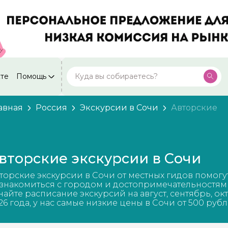
кте
Помощь
Москва
Посмотреть все города
59 экскурсий
Россия
авная
Россия
Экскурсии в Сочи
Авторские
Санкт-Петербург
50 экскурсий
Россия
Нижний Новгород
49 экскурсий
вторские экскурсии в Сочи
Россия
Калининград
торские экскурсии в Сочи от местных гидов помогу
28 экскурсий
Россия
знакомиться с городом и достопримечательностям
найте расписание экскурсий на август, сентябрь, ок
Кисловодск
26 года, у нас самые низкие цены в Сочи от 500 рубл
20 экскурсий
Россия
Дербент