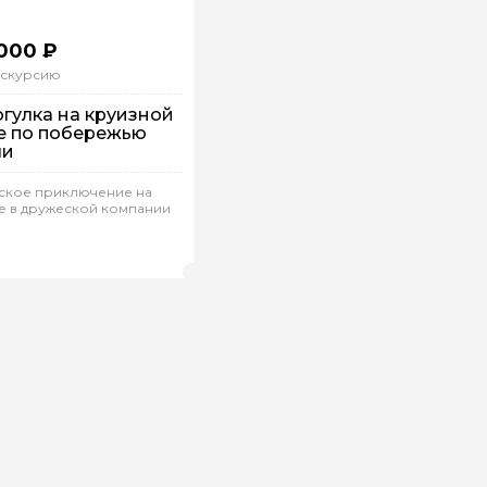
000 ₽
кскурсию
гулка на круизной
е по побережью
чи
кое приключение на
а кораблике
е в дружеской компании
ндивидуальная
ер телефона
ндрей.Б 527
(
0)
Рейтинг гида