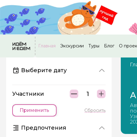
Главная
Экскурсии
Туры
Блог
О прое
Гл
Выберите дату
А
Участники
Ав
Применить
Сбросить
по
Уз
20
Предпочтения