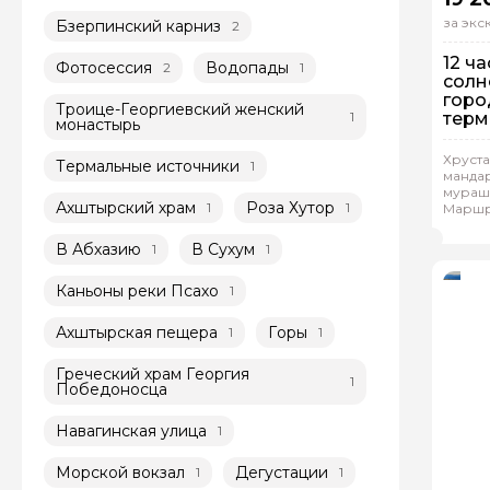
за эк
Бзерпинский карниз
2
12 ч
Фотосессия
Водопады
2
1
солн
горо
Троице-Георгиевский женский
1
терм
монастырь
исто
На
Соч
Хруст
Термальные источники
1
Ин
мандар
мураше
Ахштырский храм
Роза Хутор
1
1
Маршру
Рейтинг
Вла
больш
В Абхазию
В Сухум
1
1
Каньоны реки Псахо
1
Ахштырская пещера
Горы
1
1
Греческий храм Георгия
1
Победоносца
Навагинская улица
1
Морской вокзал
Дегустации
1
1