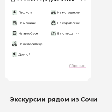
Я даю своё согласие 
персональных данны
Пешком
На мотоцикле
На машине
На кораблике
Отправить
На автобусе
В помещении
На велосипеде
Другой
Сбросить
Экскурсии рядом из Сочи