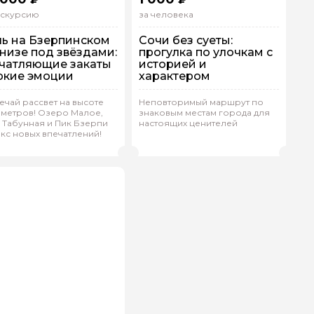
кскурсию
за человека
ь на Бзерпинском
Сочи без суеты:
низе под звёздами:
прогулка по улочкам с
чатляющие закаты
историей и
ркие эмоции
характером
ешком
Пешком
ечай рассвет на высоте
Неповторимый маршрут по
 метров! Озеро Малое,
знаковым местам города для
ндивидуальная
Индивидуальная
 Табунная и Пик Бзерпи
настоящих ценителей
кс новых впечатлений!
ирилл.С 648
(
0)
Анна.Б 654
(
0)
Рейтинг гида
Рейтинг гида