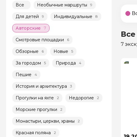
Все
Необычные маршруты
9
В
Для детей
Индивидуальные
9
8
Авторские
7
Все
Смотровые площадки
6
7 экс
Обзорные
Новые
6
5
За городом
Природа
5
4
Пешие
4
История и архитектура
3
Прогулки на яхте
Недорогие
2
2
Морские прогулки
2
Монастыри, церкви, храмы
2
Красная поляна
2
19 2