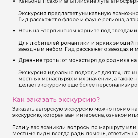
Каньоны Псахо и альпийские луга: атмосфер
Экскурсия предлагает уникальную возможно
Гид расскажет о флоре и фауне региона, а 
Ночь на Бзерпинском карнизе под звёздами
Для любителей романтики и ярких эмоций п
звездным небом. Гид расскажет о звёздах и 
Древние тропы: от монастыря до родника н
Экскурсия идеально подходит для тех, кто и
местных монастырях и их значении, а также 
делает экскурсию ещё более персонализиро
Как заказать экскурсию?
Заказать авторскую экскурсию можно прямо на
экскурсию, которая вам интересна, ознакомить
Если у вас возникли вопросы по маршруту или 
Местные гиды всегда рады помочь, ответить н