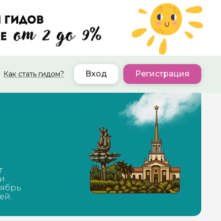
Вход
Регистрация
Как стать гидом?
т
и.
тябрь
ей.