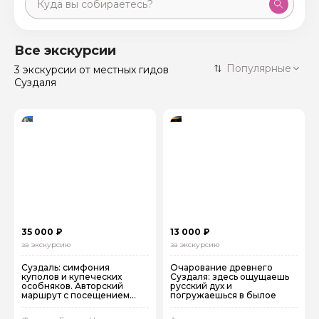
Москва
59 экскурсий
Россия
Все экскурсии
Санкт-Петербург
Популярные
3 экскурсии
от местных гидов
50 экскурсий
Россия
Суздаля
Нижний Новгород
49 экскурсий
Россия
Калининград
28 экскурсий
Россия
Кисловодск
20 экскурсий
Россия
Дербент
17 экскурсий
Россия
35 000 ₽
13 000 ₽
за экскурсию
за экскурсию
Суздаль: симфония
Очарование древнего
куполов и купеческих
Суздаля: здесь ощущаешь
особняков. Авторский
русский дух и
маршрут с посещением
погружаешься в былое
музеев