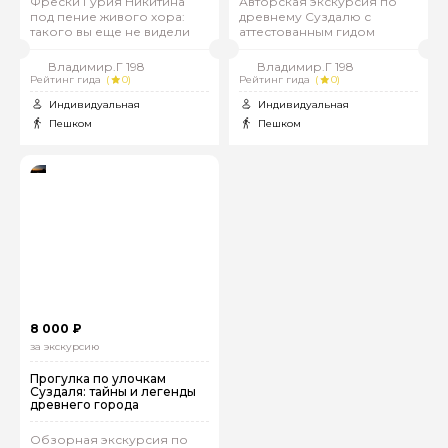
Фрески Гурия Никитина
Авторская экскурсия по
под пение живого хора:
древнему Суздалю с
такого вы еще не видели
аттестованным гидом
Владимир.Г 198
Владимир.Г 198
Рейтинг гида
(
0)
Рейтинг гида
(
0)
Индивидуальная
Индивидуальная
Пешком
Пешком
8 000 ₽
за экскурсию
Прогулка по улочкам
Суздаля: тайны и легенды
древнего города
Обзорная экскурсия по