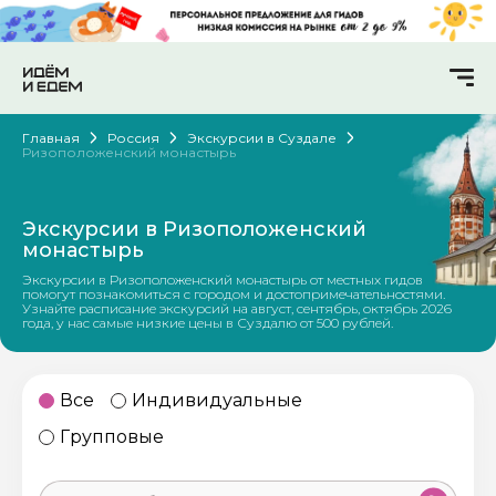
Главная
Россия
Экскурсии в Суздале
Ризоположенский монастырь
Экскурсии в Ризоположенский
монастырь
Экскурсии в Ризоположенский монастырь от местных гидов
помогут познакомиться с городом и достопримечательностями.
Узнайте расписание экскурсий на август, сентябрь, октябрь 2026
года, у нас самые низкие цены в Суздалю от 500 рублей.
Все
Индивидуальные
Групповые