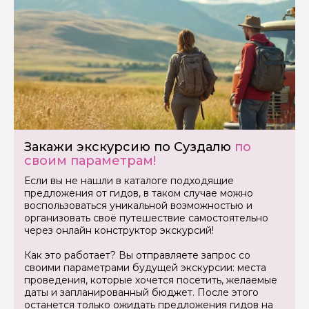
Задайте свой вопрос гиду
Как вас зовут
Ваша электронная почта
Закажи экскурсию по Суздалю
по
своим параметрам!
Ваш номер телефона
Если вы не нашли в каталоге подходящие
предложения от гидов, в таком случае можно
воспользоваться уникальной возможностью и
организовать своё путешествие самостоятельно
Вопросы и комментарии
через онлайн конструктор экскурсий!
Если у вас есть интересующие вопросы, можете их
задать
Как это работает? Вы отправляете запрос со
своими параметрами будущей экскурсии: места
проведения, которые хочется посетить, желаемые
даты и запланированный бюджет. После этого
останется только ожидать предложения гидов на