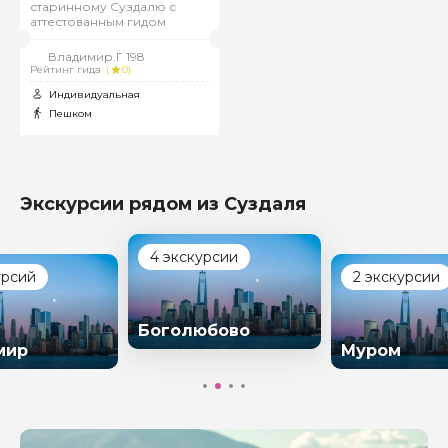
старинному Суздалю с
аттестованным гидом
Владимир.Г 198
Рейтинг гида
(
0)
Индивидуальная
Пешком
Экскурсии рядом из Суздаля
4 экскурсии
урсий
2 экскурсии
Боголюбово
мир
Муром