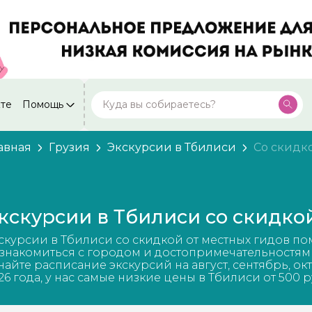
кте
Помощь
Москва
Посмотреть все города
59 экскурсий
Россия
авная
Грузия
Экскурсии в Тбилиси
Со скидк
Санкт-Петербург
50 экскурсий
Россия
Нижний Новгород
49 экскурсий
кскурсии в Тбилиси со скидко
Россия
Калининград
скурсии в Тбилиси со скидкой от местных гидов по
28 экскурсий
Россия
знакомиться с городом и достопримечательностям
найте расписание экскурсий на август, сентябрь, ок
Кисловодск
26 года, у нас самые низкие цены в Тбилиси от 500 
20 экскурсий
Россия
Дербент