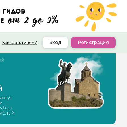
Вход
Регистрация
Как стать гидом?
ой
й
могут
и.
тябрь
рублей.