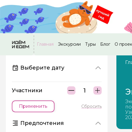
Главная
Экскурсии
Туры
Блог
О прое
Гл
Выберите дату
Э
Участники
Эк
Применить
Сбросить
по
Уз
20
Предпочтения