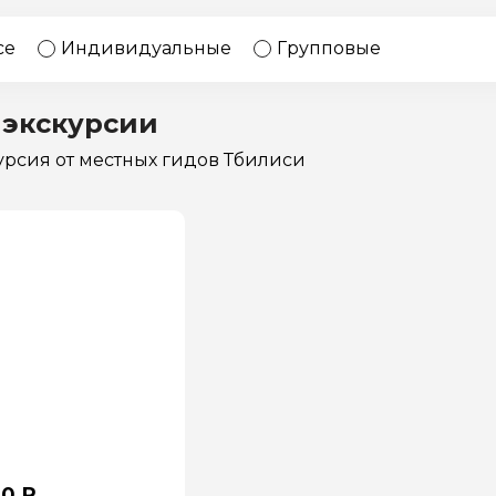
17 экскурсий
Россия
се
Индивидуальные
Групповые
 экскурсии
курсия
от местных гидов Тбилиси
00 ₽