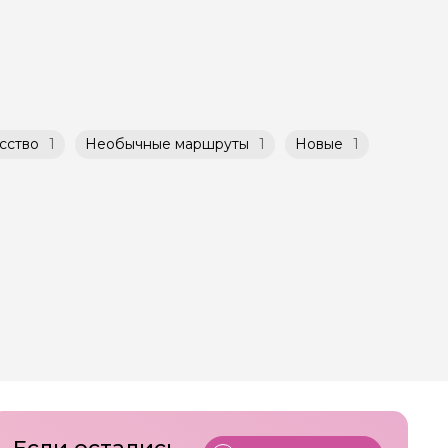
атором
й
ничено
сство
1
Необычные маршруты
1
Новые
1
Если остались