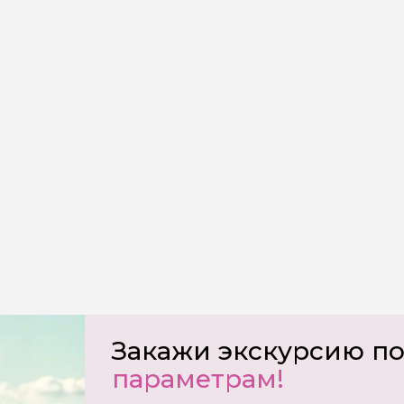
на обработку
х
Закажи экскурсию п
параметрам!