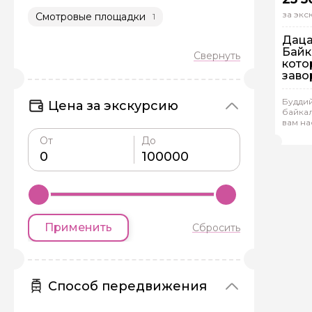
за эк
Смотровые площадки
1
Дацан
Байк
кото
заво
На
Буддий
Цена за экскурсию
Ин
байкал
вам н
Нат
От
До
Задайте св
Применить
Сбросить
Как вас зовут
Способ передвижения
Вопросы и комме
Если у вас есть инт