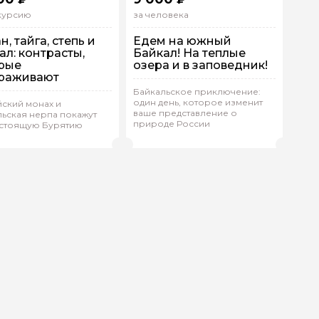
скурсию
за человека
, тайга, степь и
Едем на южный
ал: контрасты,
Байкал! На теплые
рые
озера и в заповедник!
раживают
Байкальское приключение:
 машине
Групповая
На машине
один день, которое изменит
ский монах и
дивидуальная
ваше представление о
ьская нерпа покажут
природе России
(
0)
астоящую Бурятию
Рейтинг гида
алия.М 348
(
0)
Марианна.Л 353
Рейтинг гида
ой вопрос гиду
Ваша электронная почта
Ваш ном
нтарии
ересующие вопросы, можете их задать