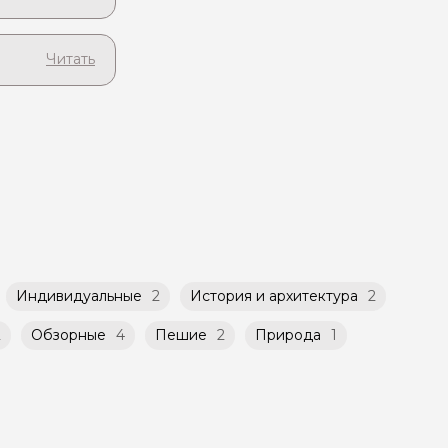
а странице
сразу
ту и
 при заказе
чиваете
и семьи.
бсудить с
бное для
ет
такой
атором
й
ничено
Индивидуальные
2
История и архитектура
2
2
Обзорные
4
Пешие
2
Природа
1