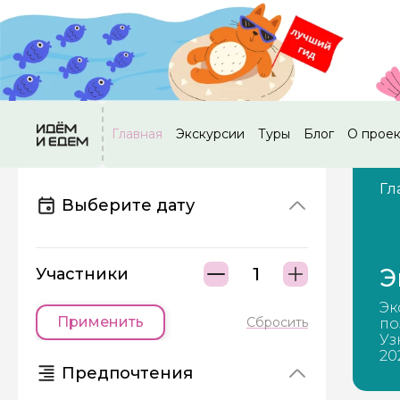
Главная
Экскурсии
Туры
Блог
О прое
Гл
Выберите дату
Э
Участники
Эк
Применить
Сбросить
по
Уз
20
Предпочтения