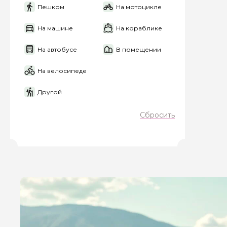
Пешком
На мотоцикле
На машине
На кораблике
На автобусе
В помещении
На велосипеде
Я даю своё согласие 
персональных данны
Другой
Отправить
Сбросить