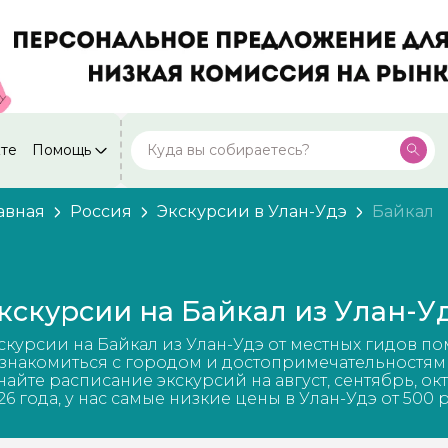
кте
Помощь
Москва
Посмотреть все города
59 экскурсий
Россия
авная
Россия
Экскурсии в Улан-Удэ
Байкал
Санкт-Петербург
50 экскурсий
Россия
Нижний Новгород
49 экскурсий
кскурсии на Байкал из Улан-У
Россия
Калининград
скурсии на Байкал из Улан-Удэ от местных гидов по
28 экскурсий
Россия
знакомиться с городом и достопримечательностям
найте расписание экскурсий на август, сентябрь, ок
Кисловодск
26 года, у нас самые низкие цены в Улан-Удэ от 500 
20 экскурсий
Россия
Дербент