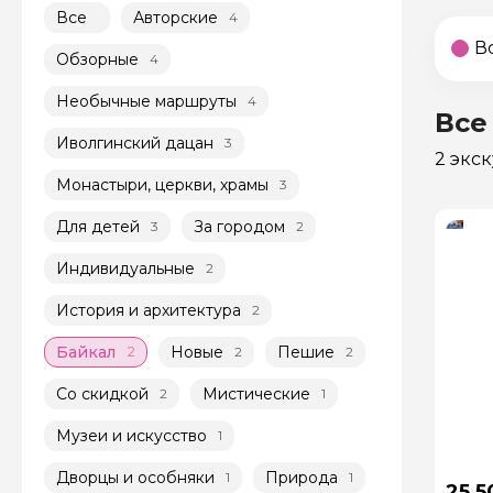
Все
Авторские
4
В
Обзорные
4
Необычные маршруты
4
Все
Иволгинский дацан
3
2 экс
Монастыри, церкви, храмы
3
Для детей
За городом
3
2
Индивидуальные
2
История и архитектура
2
Байкал
Новые
Пешие
2
2
2
Со скидкой
Мистические
2
1
Музеи и искусство
1
Дворцы и особняки
Природа
1
1
25 5