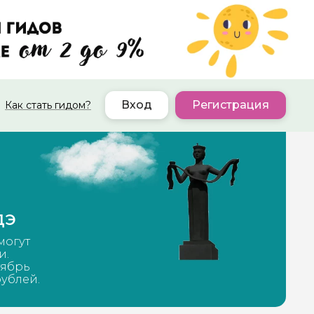
Вход
Регистрация
Как стать гидом?
дэ
могут
и.
тябрь
рублей.