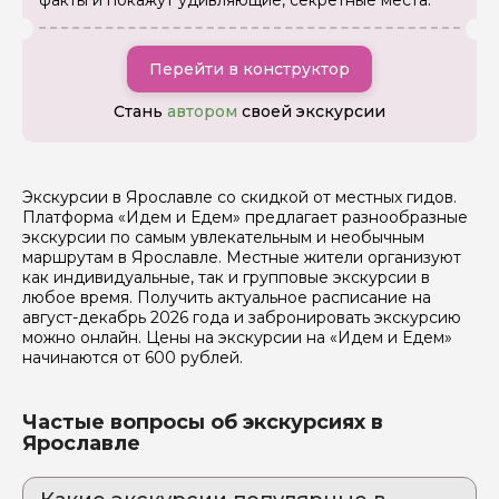
факты и покажут удивляющие, секретные места.
Ваша электронная почта
Перейти в конструктор
Ваш номер телефона
Стань
автором
своей экскурсии
Вопросы и комментарии
Если у вас есть интересующие вопросы, можете их
Экскурсии в Ярославле со скидкой от местных гидов.
задать
Платформа «Идем и Едем» предлагает разнообразные
экскурсии по самым увлекательным и необычным
маршрутам в Ярославле. Местные жители организуют
как индивидуальные, так и групповые экскурсии в
любое время. Получить актуальное расписание на
август-декабрь 2026 года и забронировать экскурсию
можно онлайн. Цены на экскурсии на «Идем и Едем»
начинаются от 600 рублей.
Я даю своё согласие на обработку персональных
данных
Частые вопросы об экскурсиях в
Отправить
Ярославле