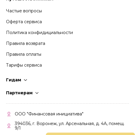
Частые вопросы
Оферта сервиса
Политика конфидициальности
Правила возврата
Правила оплаты
Тарифы сервиса
Гидам
Стать гидом
Партнерам
Частые вопросы
Стать партнером
Правила работы
Кабинет партнера
ООО "Финансовая инициатива"
Правила участия
394036, г. Воронеж, ул. Арсенальная, д. 4А, помещ.
9/1