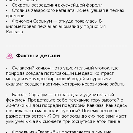
• Секреты разведения вкуснейшей форели
• Столица Хазарского каганата, исчезнувшая в песках
времени
• Феномен Сарыкум — откуда появилась 8-
километровая песчаная аномалия у подножия
Кавказа
Факты и детали
пн
вт
ср
чт
пт
сб
вс
пн
• Сулакский каньон – это удивительный уголок, где
1
2
3
4
5
6
природа создала потрясающий шедевр: контраст
12 000 ₽
12 000 ₽
12 000 ₽
12 000 ₽
12 000 ₽
12 000 ₽
между изумрудно-бирюзовой водой и суровыми
скалами создает картину, которую невозможно забыть
7
8
9
10
11
12
13
5
2 000 ₽
12 000 ₽
12 000 ₽
12 000 ₽
12 000 ₽
12 000 ₽
12 000 ₽
12 000 ₽
• Бархан Сарыкум — это загадка и удивительный
14
15
16
17
18
19
20
12
феномен. Представьте себе песчаную гору высотой с
2 000 ₽
12 000 ₽
12 000 ₽
12 000 ₽
12 000 ₽
12 000 ₽
12 000 ₽
12 000 ₽
20-этажный дом посреди предгорий Кавказа! Как здесь
появилась эта маленькая пустыня? Почему песок не
21
22
23
24
25
26
27
19
разносится ветрами? Эти вопросы до сих пор занимают
2 000 ₽
12 000 ₽
12 000 ₽
12 000 ₽
12 000 ₽
12 000 ₽
12 000 ₽
12 000 ₽
умы ученых, а вы сможете прикоснуться к этой тайне
28
29
30
26
2 000 ₽
12 000 ₽
12 000 ₽
12 000 ₽
• Форель из «Главрыбы» поставляется в лучшие