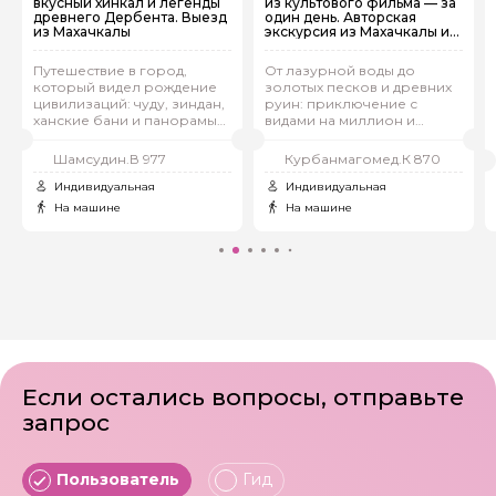
вкусный хинкал и легенды
из культового фильма — за
древнего Дербента. Выезд
один день. Авторская
из Махачкалы
экскурсия из Махачкалы и
Каспийска
Путешествие в город,
От лазурной воды до
который видел рождение
золотых песков и древних
цивилизаций: чуду, зиндан,
руин: приключение с
ханские бани и панорамы
видами на миллион и
Каспия
вкусной форелью
Шамсудин.В 977
Курбанмагомед.К 870
Индивидуальная
Индивидуальная
На машине
На машине
Если остались вопросы, отправьте
запрос
Пользователь
Гид