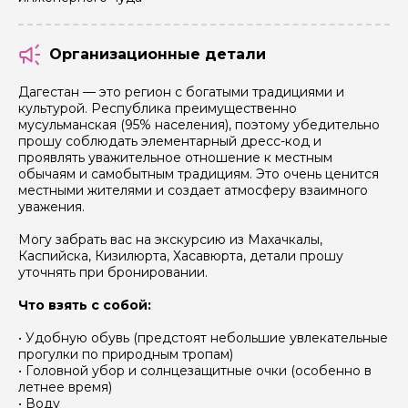
Задайте свой вопрос гиду
Организационные детали
Как вас зовут
Дагестан — это регион с богатыми традициями и
культурой. Республика преимущественно
Ваша электронная почта
мусульманская (95% населения), поэтому убедительно
прошу соблюдать элементарный дресс-код и
проявлять уважительное отношение к местным
обычаям и самобытным традициям. Это очень ценится
Ваш номер телефона
местными жителями и создает атмосферу взаимного
уважения.
Могу забрать вас на экскурсию из Махачкалы,
Вопросы и комментарии
Каспийска, Кизилюрта, Хасавюрта, детали прошу
Если у вас есть интересующие вопросы, можете их
уточнять при бронировании.
задать
Что взять с собой:
• Удобную обувь (предстоят небольшие увлекательные
прогулки по природным тропам)
• Головной убор и солнцезащитные очки (особенно в
летнее время)
• Воду
Я даю своё согласие на обработку персональных