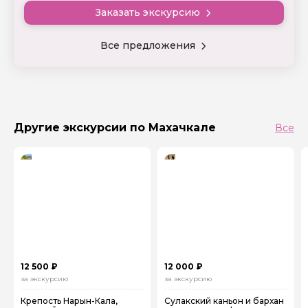
стереотипы о Дагестане и о его жителях. Обещаю
Заказать экскурсию
показать вам такие места, где от глубины каньонов
и впечатляющих видов на горные вершины иногда
захватывает дух, а от кристальной чистоты горного
Все предложения
воздуха и космических пейзажей начинает
кружиться голова. Поехали!!!
С уважением, Курбанмагомед
Другие экскурсии по Махачкале
Все
12 500 ₽
12 000 ₽
за экскурсию
за экскурсию
Крепость Нарын‑Кала,
Сулакский каньон и бархан