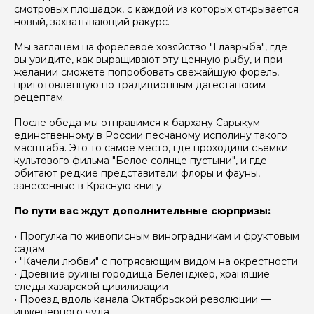
смотровых площадок, с каждой из которых открывается
новый, захватывающий ракурс.
Мы заглянем на форелевое хозяйство "Главрыба", где
вы увидите, как выращивают эту ценную рыбу, и при
желании сможете попробовать свежайшую форель,
приготовленную по традиционным дагестанским
рецептам.
После обеда мы отправимся к бархану Сарыкум —
единственному в России песчаному исполину такого
масштаба. Это то самое место, где проходили съемки
культового фильма "Белое солнце пустыни", и где
обитают редкие представители флоры и фауны,
занесенные в Красную книгу.
По пути вас ждут дополнительные сюрпризы:
• Прогулка по живописным виноградникам и фруктовым
садам
• "Качели любви" с потрясающим видом на окрестности
• Древние руины городища Беленджер, хранящие
следы хазарской цивилизации
• Проезд вдоль канала Октябрьской революции —
инженерного чуда