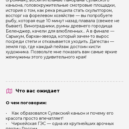
каньона, головокружительные смотровые площадки,
история о том, как река решила стать скульптором,
восторг на форелевом хозяйстве — вы попробуете
рыбу, которая еще 10 минут назад плавала (свежее не
бывает). Виноградники, руины древнего городища
Беленджер, качели для влюбленных… А в финале —
Сарыкум, бархан-звезда, который зачем-то вырос
посреди степи и отказывается уходить. Дагестан —
земля гор, где каждый пейзаж достоин кисти
художника. Позвольте мне показать вам самые яркие
жемчужины этого удивительного края!
Что вас ожидает
О чем поговорим:
• Как образовался Сулакский каньон и почему его
красота просто впечатляет!
• Чиркейская ГЭС — одна из крупнейших арочных
плотин России