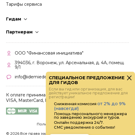
Тарифы сервиса
Гидам
Стать гидом
Партнерам
Частые вопросы
Стать партнером
Правила работы
Кабинет партнера
ООО "Финансовая инициатива"
Правила участия
394036, г. Воронеж, ул. Арсенальная, д. 4А, помещ.
9/1
info@idemiedem.ru
СПЕЦИАЛЬНОЕ ПРЕДЛОЖЕНИЕ
ДЛЯ ГИДОВ
Если вы гид или организация, для вас
действует уникальное предложение для
К оплате принимаются карты
регистрации!
VISA, MasterCard, МИР
от 2% до 9%
Сниженная комиссия
(навсегда!)
Помощь персонального менеджера
по заведению экскурсий и туров.
Онлайн поддержка 24/7.
Политика конфиденциальности
СМС уведомления о событиях!
©
2026 Все права защищены.
Digital