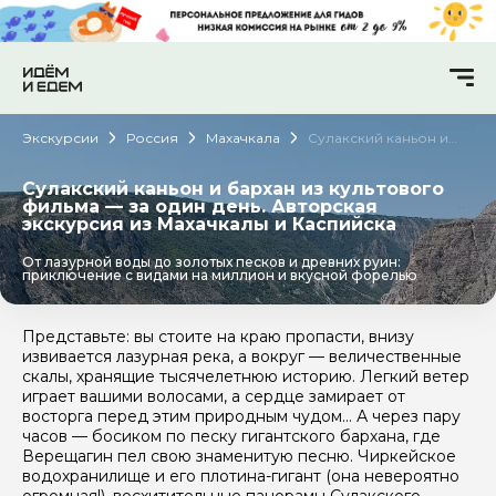
Экскурсии
Россия
Махачкала
Сулакский каньон и
бархан из культового
фильма — за один
день. Авторская
Сулакский каньон и бархан из культового
экскурсия из
фильма — за один день. Авторская
Махачкалы и Каспийска
экскурсия из Махачкалы и Каспийска
От лазурной воды до золотых песков и древних руин:
приключение с видами на миллион и вкусной форелью
Представьте: вы стоите на краю пропасти, внизу
извивается лазурная река, а вокруг — величественные
скалы, хранящие тысячелетнюю историю. Легкий ветер
играет вашими волосами, а сердце замирает от
восторга перед этим природным чудом... А через пару
часов — босиком по песку гигантского бархана, где
Верещагин пел свою знаменитую песню. Чиркейское
водохранилище и его плотина-гигант (она невероятно
огромная!), восхитительные панорамы Сулакского