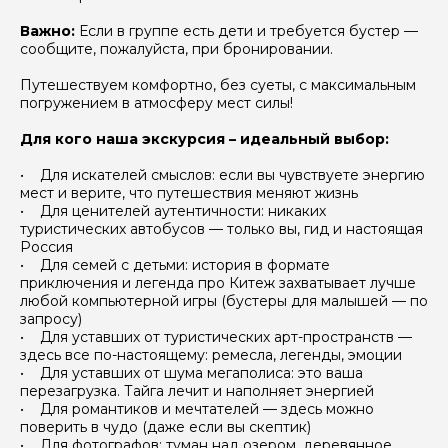
Важно:
Если в группе есть дети и требуется бустер —
Я даю своё согласие на обработку персональных
сообщите, пожалуйста, при бронировании.
данных
Путешествуем комфортно, без суеты, с максимальным
погружением в атмосферу мест силы!
Отправить
Для кого наша экскурсия – идеальный выбор:
• Для искателей смыслов: если вы чувствуете энергию
мест и верите, что путешествия меняют жизнь
• Для ценителей аутентичности: никаких
туристических автобусов — только вы, гид и настоящая
Россия
• Для семей с детьми: история в формате
приключения и легенда про Китеж захватывает лучше
любой компьютерной игры (бустеры для малышей — по
запросу)
• Для уставших от туристических арт-пространств —
здесь все по-настоящему: ремесла, легенды, эмоции
• Для уставших от шума мегаполиса: это ваша
перезагрузка. Тайга лечит и наполняет энергией
• Для романтиков и мечтателей — здесь можно
поверить в чудо (даже если вы скептик)
• Для фотографов: туман над озером, деревянное