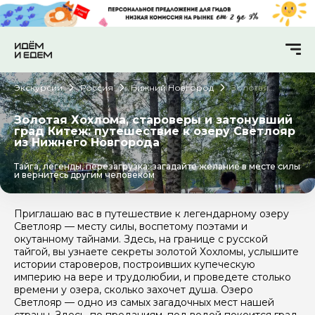
Экскурсии
Россия
Нижний Новгород
Золотая
Хохлома,
староверы и
затонувший
Золотая Хохлома, староверы и затонувший
град Китеж:
град Китеж: путешествие к озеру Светлояр
путешествие к
из Нижнего Новгорода
озеру
Светлояр из
Нижнего
Тайга, легенды, перезагрузка: загадайте желание в месте силы
Новгорода
и вернитесь другим человеком
Приглашаю вас в путешествие к легендарному озеру
Светлояр — месту силы, воспетому поэтами и
окутанному тайнами. Здесь, на границе с русской
тайгой, вы узнаете секреты золотой Хохломы, услышите
истории староверов, построивших купеческую
империю на вере и трудолюбии, и проведете столько
времени у озера, сколько захочет душа. Озеро
Светлояр — одно из самых загадочных мест нашей
страны. Здесь, по преданиям, под водой покоится град