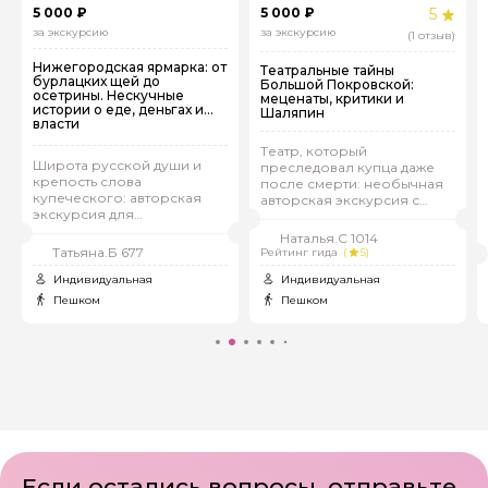
Я покажу вам Нижний Новгород, в который
5 000 ₽
5 000 ₽
5
захочется вернуться.
за экскурсию
за экскурсию
(1 отзыв)
Нижегородская ярмарка: от
Театральные тайны
С уважением, Елена
бурлацких щей до
Большой Покровской:
осетрины. Нескучные
меценаты, критики и
истории о еде, деньгах и
Шаляпин
власти
Театр, который
Широта русской души и
преследовал купца даже
крепость слова
после смерти: необычная
купеческого: авторская
авторская экскурсия с
экскурсия для
мистическими
коллекционеров
совпадениями
Наталья.С 1014
впечатлений
Татьяна.Б 677
Рейтинг гида
(
5)
Индивидуальная
Индивидуальная
Пешком
Пешком
Если остались вопросы, отправьте