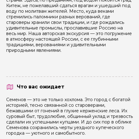
Китеж, не пожелавший сдаться врагам и ушедший под
воду по молитвам жителей. Место, куда веками
стремились паломники разных верований, где
староверы хранили свои традиции, и где рождались
удивительные промыслы, прославившие Россию на
весь мир. Наша авторская экскурсия — это погружение
в атмосферу настоящей России, с ее глубинными
традициями, верованиями и удивительными
природными явлениями.
Что вас ожидает
Семенов — это не только хохлома. Это город с богатой
историей, тесно связанной со староверами,
бежавшими от гонений в глухие керженские леса. Их
суровый быт, трудолюбие, общинный уклад и трезвость
сделали их успешными купцами. И до сих пор в облике
Семенова сохранились черты уездного купеческого
городка — уютного и самобытного.