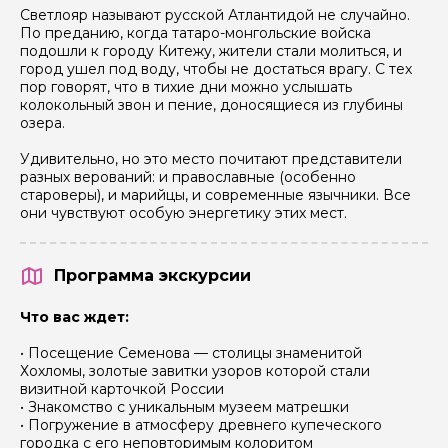
Светлояр называют русской Атлантидой не случайно.
По преданию, когда татаро-монгольские войска
подошли к городу Китежу, жители стали молиться, и
город ушел под воду, чтобы не достаться врагу. С тех
пор говорят, что в тихие дни можно услышать
колокольный звон и пение, доносящиеся из глубины
озера.
Удивительно, но это место почитают представители
разных верований: и православные (особенно
староверы), и марийцы, и современные язычники. Все
они чувствуют особую энергетику этих мест.
Программа экскурсии
Что вас ждет:
• Посещение Семенова — столицы знаменитой
Хохломы, золотые завитки узоров которой стали
визитной карточкой России
• Знакомство с уникальным музеем матрешки
• Погружение в атмосферу древнего купеческого
городка с его неповторимым колоритом