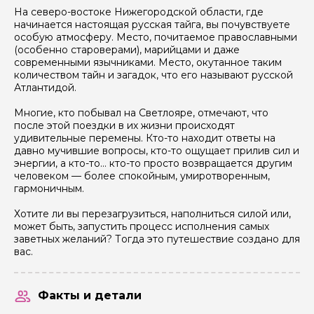
На северо-востоке Нижегородской области, где
начинается настоящая русская тайга, вы почувствуете
особую атмосферу. Место, почитаемое православными
(особенно староверами), марийцами и даже
современными язычниками. Место, окутанное таким
количеством тайн и загадок, что его называют русской
Атлантидой.
Многие, кто побывал на Светлояре, отмечают, что
после этой поездки в их жизни происходят
удивительные перемены. Кто-то находит ответы на
пн
вт
ср
чт
пт
сб
вс
пн
давно мучившие вопросы, кто-то ощущает прилив сил и
энергии, а кто-то... кто-то просто возвращается другим
1
2
3
4
5
6
человеком — более спокойным, умиротворенным,
28 000 ₽
28 000 ₽
28 000 ₽
28 000 ₽
28 000 ₽
28 000 ₽
гармоничным.
7
8
9
10
11
12
13
5
Хотите ли вы перезагрузиться, наполниться силой или,
8 000 ₽
28 000 ₽
28 000 ₽
28 000 ₽
28 000 ₽
28 000 ₽
28 000 ₽
28 000 ₽
может быть, запустить процесс исполнения самых
14
15
16
17
18
19
20
12
заветных желаний? Тогда это путешествие создано для
8 000 ₽
28 000 ₽
28 000 ₽
28 000 ₽
28 000 ₽
28 000 ₽
28 000 ₽
28 000 ₽
вас.
21
22
23
24
25
26
27
19
8 000 ₽
28 000 ₽
28 000 ₽
28 000 ₽
28 000 ₽
28 000 ₽
28 000 ₽
28 000 ₽
Факты и детали
28
29
30
26
8 000 ₽
28 000 ₽
28 000 ₽
28 000 ₽