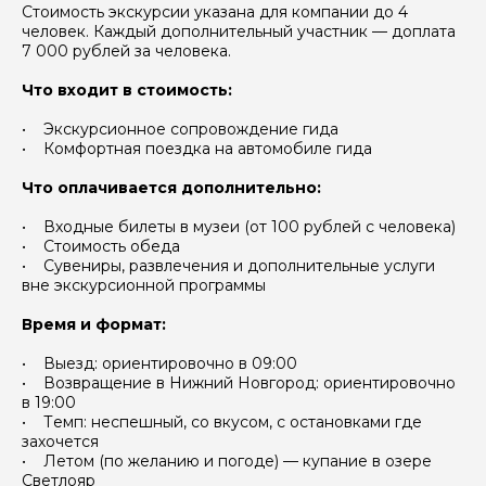
Стоимость экскурсии указана для компании до 4
человек. Каждый дополнительный участник — доплата
7 000 рублей за человека.
Задайте свой вопрос гиду
Что входит в стоимость:
Как вас зовут
• Экскурсионное сопровождение гида
• Комфортная поездка на автомобиле гида
Ваша электронная почта
Что оплачивается дополнительно:
• Входные билеты в музеи (от 100 рублей с человека)
• Стоимость обеда
Ваш номер телефона
• Сувениры, развлечения и дополнительные услуги
вне экскурсионной программы
Время и формат:
Вопросы и комментарии
• Выезд: ориентировочно в 09:00
Если у вас есть интересующие вопросы, можете их
задать
• Возвращение в Нижний Новгород: ориентировочно
в 19:00
• Темп: неспешный, со вкусом, с остановками где
захочется
• Летом (по желанию и погоде) — купание в озере
Светлояр