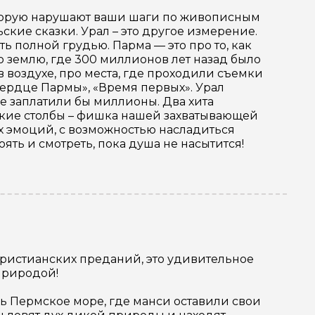
оторую нарушают ваши шаги по живописным
ские сказки. Урал – это другое измерение.
ть полной грудью. Парма — это про то, как
 землю, где 300 миллионов лет назад было
в воздухе, про места, где проходили съемки
«Сердце Пармы», «Время первых». Урал
е заплатили бы миллионы. Два хита
ские столбы – фишка нашей захватывающей
х эмоций, с возможностью насладиться
ять и смотреть, пока душа не насытится!
христианских преданий, это удивительное
 природой!
сь Пермское море, где манси оставили свои