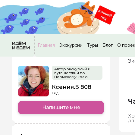
Главная
Экскурсии
Туры
Блог
О прое
Эк
Автор экскурсий и
путешествий по
Пермскому краю
Ксения.Б 808
Гид
Ч
Напишите мне
Хр
дл