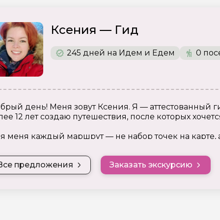
Ксения — Гид
245 дней на Идем и Едем
0 пос
брый день! Меня зовут Ксения. Я — аттестованный 
лее 12 лет создаю путешествия, после которых хочетс
я меня каждый маршрут — не набор точек на карте, 
генды Урала, его история и дыхание дикой природы
т, который заставляет сердце биться чаще от восто
Все предложения
Заказать экскурсию
икосновения к настоящим тайнам.
чему выбирают меня:
Создаю авторские маршруты, которых нет в типовых к
инственной Аномальной зоны Молебка