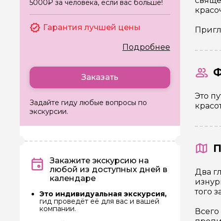
свяще
5000₽ за человека, если вас больше!
красо
Гарантия лучшей цены
Пригл
Ф
Заказать
Это п
Задайте гиду любые вопросы по
красо
экскурсии.
П
Закажите экскурсию на
любой из доступных дней в
Два г
календаре
изнур
того 
Это индивидуальная экскурсия,
гид проведёт её для вас и вашей
компании.
Всего