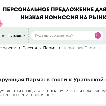
кте
Помощь
Москва
Посмотреть все города
59 экскурсий
скурсии
Россия
Пермь
Чарующая Парма: в г
Россия
сказке!
Санкт-Петербург
50 экскурсий
Россия
Нижний Новгород
49 экскурсий
Россия
арующая Парма: в гости к Уральской 
Калининград
28 экскурсий
Россия
устальный воздух, каменные великаны и локации к
Кисловодск
я тех, кто ценит настоящее
20 экскурсий
Россия
Дербент