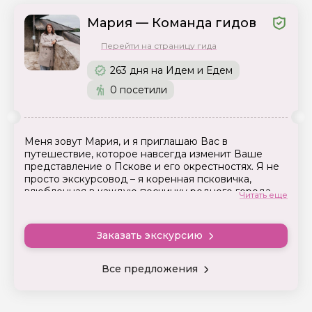
Мария — Команда гидов
Перейти на страницу гида
263 дня на Идем и Едем
0 посетили
Меня зовут Мария, и я приглашаю Вас в
путешествие, которое навсегда изменит Ваше
представление о Пскове и его окрестностях. Я не
просто экскурсовод – я коренная псковичка,
влюбленная в каждую песчинку родного города.
Читать еще
С 2015 года я провожу экскурсии, раскрывающие
душу Псковской земли. В моем ассортименте
Заказать экскурсию
увлекательные экскурсии не только по Пскову, но и
по Изборску, Печорам, Талабским островам и
Пушкинскому музею-заповеднику.
Все предложения
Что делает наши встречи особенными?