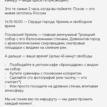
камеру — виды здесь потрясающие!)
Это те самые 2 часа, когда вы поймете: Псков — это
живая летопись России.
14:15–16:00 — Сердце города: Кремль и свободное
время
Псковский Кремль — главная жемчужина! Троицкий
собор с его белоснежными стенами, Довмонтов город
с археологическими сокровищами, смотровые
площадки с видами на слияние рек.
А дальше — ваше время! Целых 45 минут свободы:
• Пообедайте в уютном кафе «Архондарик» с видом
на собор
• Купите сувениры с псковским колоритом
• Сделайте сто фотографий (или тысячу — кто
считает?)
• Или просто посидите на древних стенах, впитывая
атмосферу
Мы не гоним вас по маршруту — мы даем прожить
каждый момент.