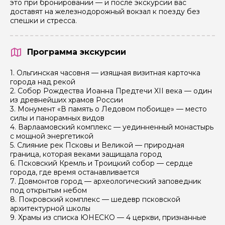
это при бронировании — и после экскурсии вас
доставят на железнодорожный вокзал к поезду без
спешки и стресса.
Ваша электронная почта
Программа экскурсии
Ваш номер телефона
1. Ольгинская часовня — изящная визитная карточка
города над рекой
2. Собор Рождества Иоанна Предтечи XII века — один
из древнейших храмов России
Вопросы и комментарии
3. Монумент «В память о Ледовом побоище» — место
Если у вас есть интересующие вопросы, можете их
силы и панорамных видов
задать
4. Варлаамовский комплекс — уединненный монастырь
с мощной энергетикой
5. Слияние рек Псковы и Великой — природная
граница, которая веками защищала город
6. Псковский Кремль и Троицкий собор — сердце
города, где время останавливается
7. Довмонтов город — археологический заповедник
Я даю своё согласие на обработку персональных
под открытым небом
данных
8. Покровский комплекс — шедевр псковской
архитектурной школы
9. Храмы из списка ЮНЕСКО — 4 церкви, признанные
Отправить