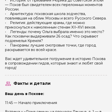
• История: от призвания Рюрика до советской эпохи
— Псков был свидетелем всех переломных моментов
России.
• Архитектура: псковская школа зодчества,
повлиявшая на облик Москвы и всего Русского Севера.
• Религия: действующие храмы, где можно
прикоснуться к намоленным стенам XII–XVI веков.
• Легенды: почему Ольга выбрала именно это место?
Как псковичи выдерживали 26 осад? Что скрывают
подземелья Кремля?
• Панорамы: лучшие смотровые точки, где город
раскрывается во всей красе.
пн
вт
ср
чт
пт
сб
вс
пн
Вас ждет удивительное погружение в историю Пскова
1
2
3
4
5
6
в сопровождении гидов, которые знают и любят свой
2 500 ₽
2 500 ₽
город!
7
8
9
10
11
12
13
5
2 500 ₽
2 500 ₽
Факты и детали
14
15
16
17
18
19
20
12
2 500 ₽
2 500 ₽
Ваш день в Пскове:
21
22
23
24
25
26
27
19
2 500 ₽
2 500 ₽
11:45 — Начало приключения
28
29
30
26
2 500 ₽
Встреча у «Дома семьи» на площади Ленина, д. 1 — в