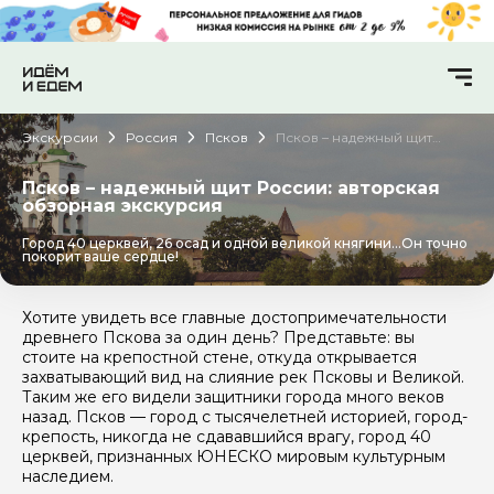
Экскурсии
Россия
Псков
Псков – надежный щит
России: авторская
обзорная экскурсия
Псков – надежный щит России: авторская
обзорная экскурсия
Город 40 церквей, 26 осад и одной великой княгини…Он точно
покорит ваше сердце!
Хотите увидеть все главные достопримечательности
древнего Пскова за один день? Представьте: вы
стоите на крепостной стене, откуда открывается
захватывающий вид на слияние рек Псковы и Великой.
Таким же его видели защитники города много веков
назад. Псков — город с тысячелетней историей, город-
крепость, никогда не сдававшийся врагу, город 40
церквей, признанных ЮНЕСКО мировым культурным
наследием.