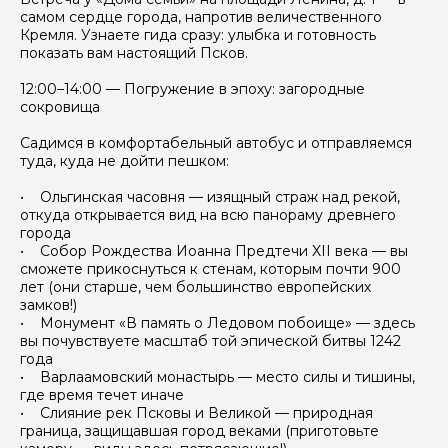
самом сердце города, напротив величественного
Кремля. Узнаете гида сразу: улыбка и готовность
показать вам настоящий Псков.
12:00–14:00 — Погружение в эпоху: загородные
сокровища
Садимся в комфортабельный автобус и отправляемся
туда, куда не дойти пешком:
• Ольгинская часовня — изящный страж над рекой,
откуда открывается вид на всю панораму древнего
города
• Собор Рождества Иоанна Предтечи XII века — вы
сможете прикоснуться к стенам, которым почти 900
лет (они старше, чем большинство европейских
замков!)
• Монумент «В память о Ледовом побоище» — здесь
вы почувствуете масштаб той эпической битвы 1242
года
• Варлаамовский монастырь — место силы и тишины,
где время течет иначе
• Слияние рек Псковы и Великой — природная
граница, защищавшая город веками (приготовьте