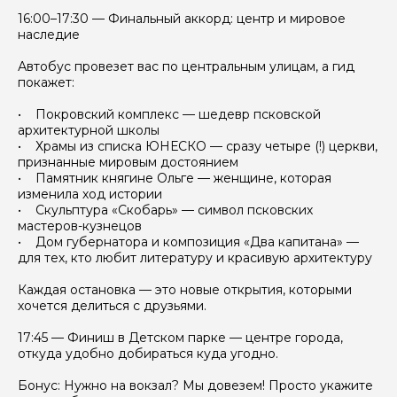
16:00–17:30 — Финальный аккорд: центр и мировое
наследие
Автобус провезет вас по центральным улицам, а гид
покажет:
• Покровский комплекс — шедевр псковской
архитектурной школы
• Храмы из списка ЮНЕСКО — сразу четыре (!) церкви,
признанные мировым достоянием
• Памятник княгине Ольге — женщине, которая
изменила ход истории
• Скульптура «Скобарь» — символ псковских
мастеров-кузнецов
• Дом губернатора и композиция «Два капитана» —
для тех, кто любит литературу и красивую архитектуру
Каждая остановка — это новые открытия, которыми
хочется делиться с друзьями.
17:45 — Финиш в Детском парке — центре города,
откуда удобно добираться куда угодно.
Задайте свой вопрос гиду
Бонус: Нужно на вокзал? Мы довезем! Просто укажите
Как вас зовут