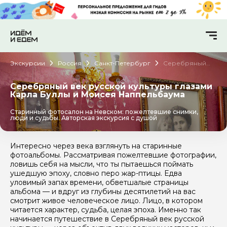
Экскурсии
Россия
Санкт-Петербург
Серебряный
век русской
культуры
глазами Карла
Серебряный век русской культуры глазами
Буллы и Моисея
Карла Буллы и Моисея Наппельбаума
Наппельбаума
Старинный фотосалон на Невском: пожелтевшие снимки,
люди и судьбы. Авторская экскурсия с душой
Интересно через века взглянуть на старинные
фотоальбомы. Рассматривая пожелтевшие фотографии,
ловишь себя на мысли, что ты пытаешься поймать
ушедшую эпоху, словно перо жар-птицы. Едва
уловимый запах времени, обветшалые страницы
альбома — и вдруг из глубины десятилетий на вас
смотрит живое человеческое лицо. Лицо, в котором
читается характер, судьба, целая эпоха. Именно так
начинается путешествие в Серебряный век русской