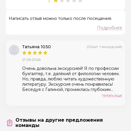
Искренне ваша, Галина
Написать отзыв можно только после посещения.
Татьяна 1030
(Опыт: 1 экскурсий)
21.06.2026
Очень довольна экскурсией! Я по профессии
бухгалтер, т.е. далёкий от филологии человек.
Но, правда, люблю читать художественную
литературу. Экскурсия очень понравилась!
Беседуя с Галиной, прониклась глубоким
уважением к И.С. Тургеневу. И, как говорит
Читать еще
Галина, ее рассказ основан на воспоминаниях
современников Тургенева, переписке и прозе
писателя, были зачитаны фрагменты из
произведений. Действительно, язык
Отзывы на другие предложения
Тургенева великолепен! После экскурсии
команды
зашла в "Книжную лавку" и купила Вешние