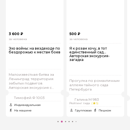
3 600 ₽
500 ₽
за человека
за человека
Эхо войны: на вездеходе по
Я к розам хочу, в тот
бездорожью к местам боев
единственный сад…
Авторская экскурсия-
загадка
Малоизвестная битва за
Ленинград: территория
Прогулка по романтичным
забытых подвигов.
аллеям тайного сада
Авторская экскурсия с
Петербурга
военным археологом
Тимофей.Ф 1003
Галина.М 983
Рейтинг гида
(
5)
Индивидуальная
На машине
Групповая
Пешком