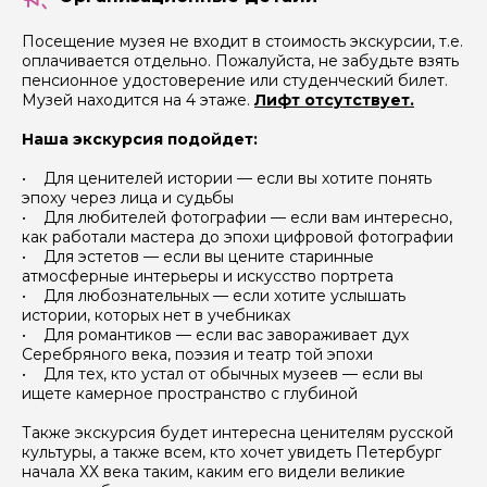
Посещение музея не входит в стоимость экскурсии, т.е.
оплачивается отдельно. Пожалуйста, не забудьте взять
пенсионное удостоверение или студенческий билет.
Музей находится на 4 этаже.
Лифт отсутствует.
Задайте свой вопрос гиду
Наша экскурсия подойдет:
Как вас зовут
• Для ценителей истории — если вы хотите понять
эпоху через лица и судьбы
• Для любителей фотографии — если вам интересно,
как работали мастера до эпохи цифровой фотографии
Ваша электронная почта
• Для эстетов — если вы цените старинные
атмосферные интерьеры и искусство портрета
• Для любознательных — если хотите услышать
истории, которых нет в учебниках
Ваш номер телефона
• Для романтиков — если вас завораживает дух
Серебряного века, поэзия и театр той эпохи
• Для тех, кто устал от обычных музеев — если вы
ищете камерное пространство с глубиной
Вопросы и комментарии
Если у вас есть интересующие вопросы, можете их
Также экскурсия будет интересна ценителям русской
задать
культуры, а также всем, кто хочет увидеть Петербург
начала ХХ века таким, каким его видели великие