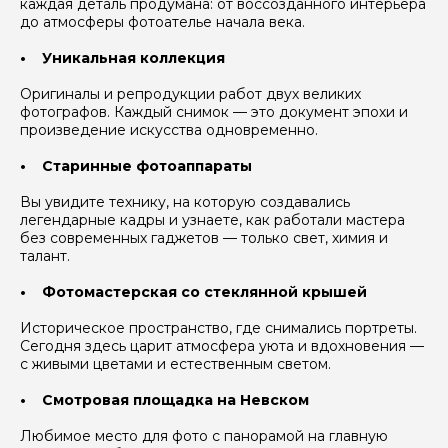
каждая деталь продумана: от воссозданного интерьера
440 ₽
440 ₽
440 ₽
до атмосферы фотоателье начала века.
28
29
30
26
440 ₽
440 ₽
• Уникальная коллекция
Оригиналы и репродукции работ двух великих
фотографов. Каждый снимок — это документ эпохи и
произведение искусства одновременно.
• Старинные фотоаппараты
Вы увидите технику, на которую создавались
легендарные кадры и узнаете, как работали мастера
без современных гаджетов — только свет, химия и
талант.
• Фотомастерская со стеклянной крышей
Историческое пространство, где снимались портреты.
Сегодня здесь царит атмосфера уюта и вдохновения —
с живыми цветами и естественным светом.
• Смотровая площадка на Невском
Любимое место для фото с панорамой на главную