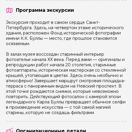
Программа экскурсии
Экскурсия проходит в самом сердце Санкт-
Петербурга. Здесь, на четвертом этаже исторического
здания, расположен Фонд исторической фотографии
имени К.К. Буллы — место, где прошлое становится
осязаемым.
В залах музея воссоздан старинный интерьер
фотоателье начала ХХ века. Перед вами — оригиналы и
репродукции работ начала 20 столетия, старинные
фотоаппараты, историческая мастерская со стеклянной
крышей, утопающая в цветах. Здесь очень необычно и
атмосферно! Завершает маршрут смотровая площадка-
терраса с панорамным видом на Невский проспект. В
этой точке рождаются снимки, которые невозможно
повторить. Действующий фотосалон с камерой эпохи
легендарного Карла Буллы превращает обычное селфи
в произведение искусства — с той самой магией
старины, которую не создашь фильтрами.
Организационные детали