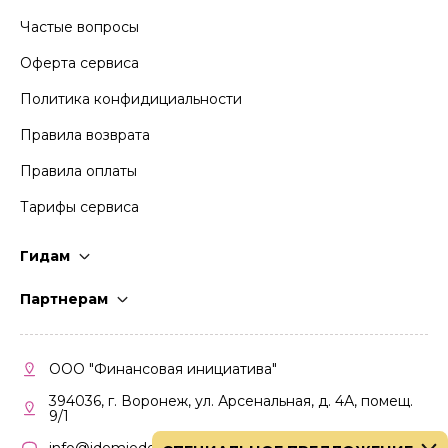
Частые вопросы
Оферта сервиса
Политика конфидициальности
Правила возврата
Правила оплаты
Тарифы сервиса
Гидам
Стать гидом
Партнерам
Частые вопросы
Стать партнером
Правила работы
Кабинет партнера
ООО "Финансовая инициатива"
Правила участия
394036, г. Воронеж, ул. Арсенальная, д. 4А, помещ.
9/1
info@idemiedem.ru