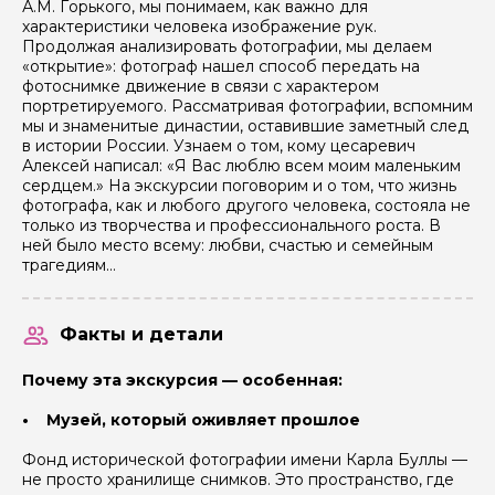
А.М. Горького, мы понимаем, как важно для
характеристики человека изображение рук.
Продолжая анализировать фотографии, мы делаем
«открытие»: фотограф нашел способ передать на
фотоснимке движение в связи с характером
портретируемого. Рассматривая фотографии, вспомним
мы и знаменитые династии, оставившие заметный след
в истории России. Узнаем о том, кому цесаревич
Алексей написал: «Я Вас люблю всем моим маленьким
сердцем.» На экскурсии поговорим и о том, что жизнь
фотографа, как и любого другого человека, состояла не
только из творчества и профессионального роста. В
ней было место всему: любви, счастью и семейным
трагедиям…
пн
вт
ср
чт
пт
сб
вс
пн
Факты и детали
1
2
3
4
5
6
440 ₽
Почему эта экскурсия — особенная:
7
8
9
10
11
12
13
5
440 ₽
440 ₽
440 ₽
• Музей, который оживляет прошлое
14
15
16
17
18
19
20
12
440 ₽
440 ₽
440 ₽
Фонд исторической фотографии имени Карла Буллы —
не просто хранилище снимков. Это пространство, где
21
22
23
24
25
26
27
19