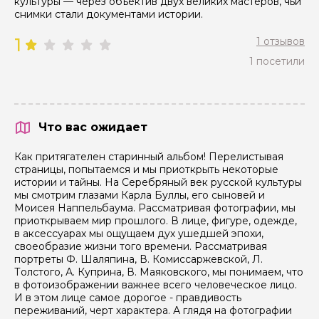
культуры — через объектив двух великих мастеров, чьи
снимки стали документами истории.
1
1 отзывов
1 посетили
Что вас ожидает
Как притягателен старинный альбом! Перелистывая
страницы, попытаемся и мы приоткрыть некоторые
истории и тайны. На Серебряный век русской культуры
мы смотрим глазами Карла Буллы, его сыновей и
Моисея Наппельбаума. Рассматривая фотографии, мы
приоткрываем мир прошлого. В лице, фигуре, одежде,
в аксессуарах мы ощущаем дух ушедшей эпохи,
своеобразие жизни того времени. Рассматривая
портреты Ф. Шаляпина, В. Комиссаржевской, Л.
Толстого, А. Куприна, В. Маяковского, мы понимаем, что
в фотоизображении важнее всего человеческое лицо.
И в этом лице самое дорогое - правдивость
переживаний, черт характера. А глядя на фотографии