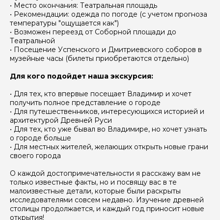
• Место окончания: Театральная площадь
• Рекомендации: одежда по погоде (с учетом прогноза
температуры "ощущается как")
Вопросы и комментарии
• Возможен переезд от Соборной площади до
Если у вас есть интересующие вопросы, можете их
Театральной
задать
• Посещение Успенского и Дмитриевского соборов в
музейные часы (билеты приобретаются отдельно)
Для кого подойдет наша экскурсия:
• Для тех, кто впервые посещает Владимир и хочет
получить полное представление о городе
• Для путешественников, интересующихся историей и
Я даю своё согласие на обработку персональных
данных
архитектурой Древней Руси
• Для тех, кто уже бывал во Владимире, но хочет узнать
о городе больше
Отправить
• Для местных жителей, желающих открыть новые грани
своего города
О каждой достопримечательности я расскажу вам не
только известные факты, но и посвящу вас в те
малоизвестные детали, которые были раскрыты
исследователями совсем недавно. Изучение древней
столицы продолжается, и каждый год приносит новые
открытия!