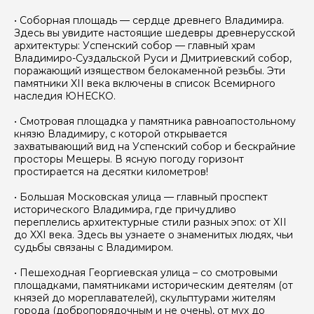
 500 ₽
6 500 ₽
6 500 ₽
6 500 ₽
• Соборная площадь — сердце древнего Владимира.
Здесь вы увидите настоящие шедевры древнерусской
архитектуры: Успенский собор — главный храм
Владимиро-Суздальской Руси и Дмитриевский собор,
поражающий изяществом белокаменной резьбы. Эти
памятники XII века включены в список Всемирного
наследия ЮНЕСКО.
• Смотровая площадка у памятника равноапостольному
князю Владимиру, с которой открывается
захватывающий вид на Успенский собор и бескрайние
просторы Мещеры. В ясную погоду горизонт
простирается на десятки километров!
• Большая Московская улица — главный проспект
исторического Владимира, где причудливо
переплелись архитектурные стили разных эпох: от XII
до XXI века. Здесь вы узнаете о знаменитых людях, чьи
судьбы связаны с Владимиром.
• Пешеходная Георгиевская улица – со смотровыми
площадками, памятниками историческим деятелям (от
князей до мореплавателей), скульптурами жителям
города (добропорядочным и не очень), от мух до