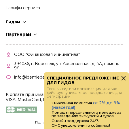
Тарифы сервиса
Гидам
Стать гидом
Партнерам
Частые вопросы
Стать партнером
Правила работы
Кабинет партнера
ООО "Финансовая инициатива"
Правила участия
394036, г. Воронеж, ул. Арсенальная, д. 4А, помещ.
9/1
info@idemiedem.ru
СПЕЦИАЛЬНОЕ ПРЕДЛОЖЕНИЕ
ДЛЯ ГИДОВ
Если вы гид или организация, для вас
действует уникальное предложение для
К оплате принимаются карты
регистрации!
VISA, MasterCard, МИР
от 2% до 9%
Сниженная комиссия
(навсегда!)
Помощь персонального менеджера
по заведению экскурсий и туров.
Онлайн поддержка 24/7.
Политика конфиденциальности
СМС уведомления о событиях!