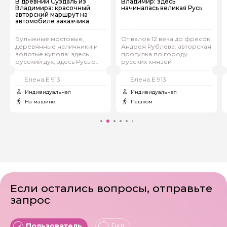
В древний Суздаль из
Владимир: здесь
Владимира: красочный
начиналась великая Русь
авторский маршрут на
автомобиле заказчика
Булыжные мостовые,
От валов 12 века до фресок
деревянные наличники и
Андрея Рублева: авторская
золотые купола: здесь
прогулка по городу
русский дух, здесь Русью
русских князей
пахнет
Елена.Е 913
Елена.Е 913
Индивидуальная
Индивидуальная
На машине
Пешком
Если остались вопросы, отправьте
запрос
Пользователь
Гид