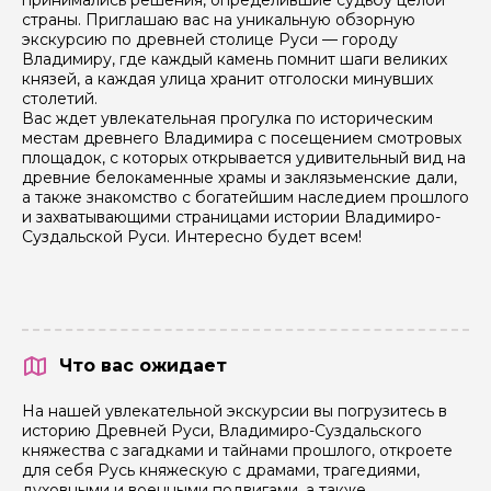
страны. Приглашаю вас на уникальную обзорную
экскурсию по древней столице Руси — городу
Владимиру, где каждый камень помнит шаги великих
князей, а каждая улица хранит отголоски минувших
столетий.
Вас ждет увлекательная прогулка по историческим
местам древнего Владимира с посещением смотровых
площадок, с которых открывается удивительный вид на
древние белокаменные храмы и заклязьменские дали,
а также знакомство с богатейшим наследием прошлого
и захватывающими страницами истории Владимиро-
Суздальской Руси. Интересно будет всем!
Что вас ожидает
На нашей увлекательной экскурсии вы погрузитесь в
историю Древней Руси, Владимиро-Суздальского
княжества с загадками и тайнами прошлого, откроете
для себя Русь княжескую с драмами, трагедиями,
духовными и военными подвигами, а также