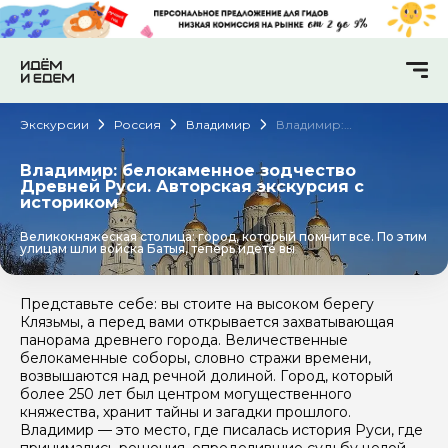
Экскурсии
Россия
Владимир
Владимир:
белокаменное
зодчество Древней
Руси. Авторская
Владимир: белокаменное зодчество
экскурсия с историком
Древней Руси. Авторская экскурсия с
историком
Великокняжеская столица: город, который помнит все. По этим
улицам шли войска Батыя, теперь идете вы
Представьте себе: вы стоите на высоком берегу
Клязьмы, а перед вами открывается захватывающая
панорама древнего города. Величественные
белокаменные соборы, словно стражи времени,
возвышаются над речной долиной. Город, который
более 250 лет был центром могущественного
княжества, хранит тайны и загадки прошлого.
Владимир — это место, где писалась история Руси, где
принимались решения, определившие судьбу целой