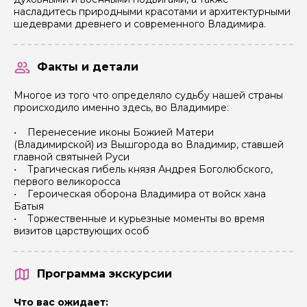
насладитесь природными красотами и архитектурными
шедеврами древнего и современного Владимира.
Факты и детали
Многое из того что определяло судьбу нашей страны
происходило именно здесь, во Владимире:
• Перенесение иконы Божией Матери
(Владимирской) из Вышгорода во Владимир, ставшей
пн
вт
ср
чт
пт
сб
вс
пн
главной святыней Руси
• Трагическая гибель князя Андрея Боголюбского,
1
2
3
4
5
6
первого великоросса
6 500 ₽
6 500 ₽
6 500 ₽
6 500 ₽
6 500 ₽
6 500 ₽
• Героическая оборона Владимира от войск хана
Батыя
7
8
9
10
11
12
13
5
• Торжественные и курьезные моменты во время
 500 ₽
6 500 ₽
6 500 ₽
6 500 ₽
6 500 ₽
6 500 ₽
6 500 ₽
6 500 ₽
визитов царствующих особ
14
15
16
17
18
19
20
12
 500 ₽
6 500 ₽
6 500 ₽
6 500 ₽
6 500 ₽
6 500 ₽
6 500 ₽
6 500 ₽
21
22
23
24
25
26
27
19
Программа экскурсии
 500 ₽
6 500 ₽
6 500 ₽
6 500 ₽
6 500 ₽
6 500 ₽
6 500 ₽
6 500 ₽
Что вас ожидает:
28
29
30
26