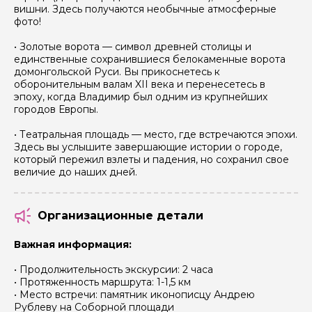
вишни. Здесь получаются необычные атмосферные
фото!
• Золотые ворота — символ древней столицы и
единственные сохранившиеся белокаменные ворота
домонгольской Руси. Вы прикоснетесь к
оборонительным валам XII века и перенесетесь в
эпоху, когда Владимир был одним из крупнейших
городов Европы.
• Театральная площадь — место, где встречаются эпохи.
Здесь вы услышите завершающие истории о городе,
который пережил взлеты и падения, но сохранил свое
величие до наших дней.
Задайте свой вопрос гиду
Как вас зовут
Организационные детали
Важная информация:
Ваша электронная почта
• Продолжительность экскурсии: 2 часа
• Протяженность маршрута: 1-1,5 км
• Место встречи: памятник иконописцу Андрею
Ваш номер телефона
Рублеву на Соборной площади