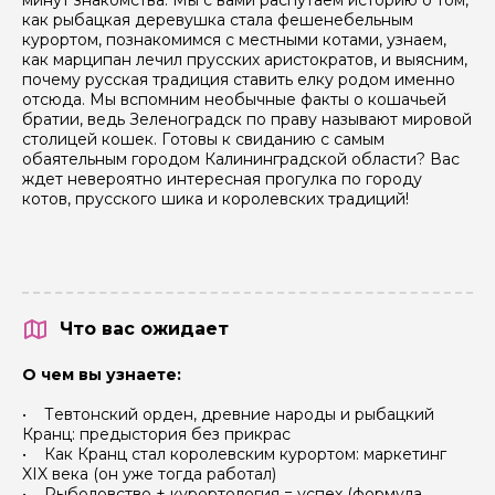
как рыбацкая деревушка стала фешенебельным
курортом, познакомимся с местными котами, узнаем,
как марципан лечил прусских аристократов, и выясним,
почему русская традиция ставить елку родом именно
отсюда. Мы вспомним необычные факты о кошачьей
братии, ведь Зеленоградск по праву называют мировой
столицей кошек. Готовы к свиданию с самым
обаятельным городом Калининградской области? Вас
ждет невероятно интересная прогулка по городу
котов, прусского шика и королевских традиций!
Что вас ожидает
О чем вы узнаете:
• Тевтонский орден, древние народы и рыбацкий
Кранц: предыстория без прикрас
• Как Кранц стал королевским курортом: маркетинг
XIX века (он уже тогда работал)
• Рыболовство + курортология = успех (формула,