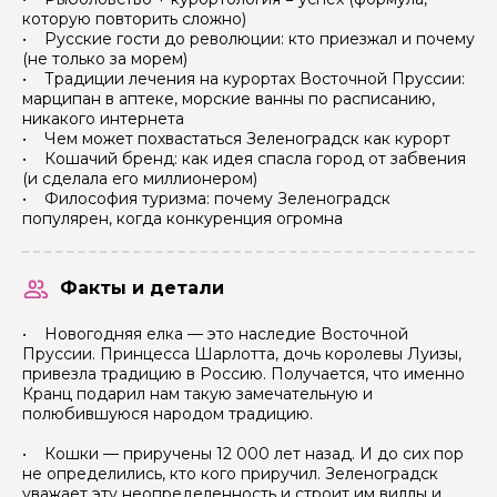
которую повторить сложно)
• Русские гости до революции: кто приезжал и почему
(не только за морем)
• Традиции лечения на курортах Восточной Пруссии:
марципан в аптеке, морские ванны по расписанию,
никакого интернета
• Чем может похвастаться Зеленоградск как курорт
• Кошачий бренд: как идея спасла город от забвения
(и сделала его миллионером)
• Философия туризма: почему Зеленоградск
популярен, когда конкуренция огромна
пн
вт
ср
чт
пт
сб
вс
пн
1
2
3
4
5
6
Факты и детали
3 500 ₽
3 500 ₽
3 500 ₽
3 500 ₽
3 500 ₽
3 500 ₽
7
8
9
10
11
12
13
5
• Новогодняя елка — это наследие Восточной
 500 ₽
3 500 ₽
3 500 ₽
3 500 ₽
3 500 ₽
3 500 ₽
3 500 ₽
3 500 ₽
Пруссии. Принцесса Шарлотта, дочь королевы Луизы,
14
15
16
17
18
19
20
12
привезла традицию в Россию. Получается, что именно
 500 ₽
3 500 ₽
3 500 ₽
3 500 ₽
3 500 ₽
3 500 ₽
3 500 ₽
3 500 ₽
Кранц подарил нам такую замечательную и
полюбившуюся народом традицию.
21
22
23
24
25
26
27
19
 500 ₽
3 500 ₽
3 500 ₽
3 500 ₽
3 500 ₽
3 500 ₽
3 500 ₽
3 500 ₽
• Кошки — приручены 12 000 лет назад. И до сих пор
28
29
30
26
не определились, кто кого приручил. Зеленоградск
 500 ₽
3 500 ₽
3 500 ₽
3 500 ₽
уважает эту неопределенность и строит им виллы и