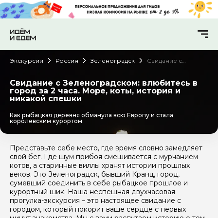
Экскурсии
Россия
Зеленоградск
Свидание с
Зеленоградском:
влюбитесь в город
за 2 часа. Море,
Свидание с Зеленоградском: влюбитесь в
коты, история и
город за 2 часа. Море, коты, история и
никакой спешки
никакой спешки
Как рыбацкая деревня обманула всю Европу и стала
королевским курортом
Представьте себе место, где время словно замедляет
свой бег. Где шум прибоя смешивается с мурчанием
котов, а старинные виллы хранят истории прошлых
веков. Это Зеленоградск, бывший Кранц, город,
сумевший соединить в себе рыбацкое прошлое и
курортный шик. Наша неспешная двухчасовая
прогулка-экскурсия – это настоящее свидание с
городом, который покорит ваше сердце с первых
минут знакомства. Мы с вами распутаем историю о том,