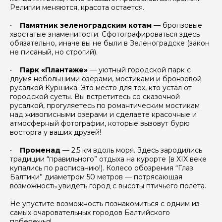
Религии меняются, красота остается.
Задайте свой вопрос гиду
•
Памятник зеленоградским котам
— бронзовые
хвостатые знаменитости. Сфотографироваться здесь
Как вас зовут
обязательно, иначе вы не были в Зеленоградске (закон
не писаный, но строгий).
•
Парк «Плантаже»
— уютный городской парк с
Ваша электронная почта
двумя небольшими озерами, мостиками и бронзовой
русалкой Куршика. Это место для тех, кто устал от
городской суеты. Вы встретитесь со сказочной
русалкой, прогуляетесь по романтическим мостикам
Ваш номер телефона
над живописными озерами и сделаете красочные и
атмосферный фотографии, которые вызовут бурю
восторга у ваших друзей!
Вопросы и комментарии
•
Променад
— 2,5 км вдоль моря. Здесь зародились
Если у вас есть интересующие вопросы, можете их
традиции “правильного” отдыха на курорте (в XIX веке
задать
купались по расписанию!). Колесо обозрения “Глаз
Балтики” диаметром 50 метров — потрясающая
возможность увидеть город с высоты птичьего полета.
Не упустите возможность познакомиться с одним из
самых очаровательных городов Балтийского
побережья!