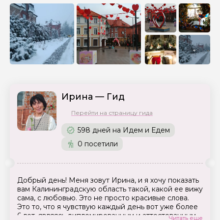
+
Ирина — Гид
Перейти на страницу гида
598 дней на Идем и Едем
0 посетили
Добрый день! Меня зовут Ирина, и я хочу показать
вам Калининградскую область такой, какой ее вижу
сама, с любовью. Это не просто красивые слова.
Это то, что я чувствую каждый день вот уже более
6 лет, являясь дипломированным и аттестованным
Читать еще