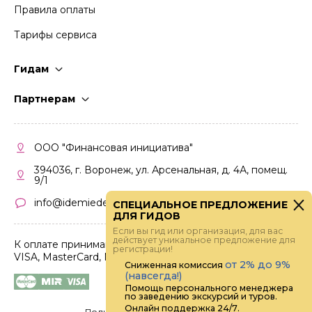
Правила оплаты
Тарифы сервиса
Гидам
Стать гидом
Партнерам
Частые вопросы
Стать партнером
Правила работы
Кабинет партнера
ООО "Финансовая инициатива"
Правила участия
394036, г. Воронеж, ул. Арсенальная, д. 4А, помещ.
9/1
info@idemiedem.ru
СПЕЦИАЛЬНОЕ ПРЕДЛОЖЕНИЕ
ДЛЯ ГИДОВ
Если вы гид или организация, для вас
действует уникальное предложение для
К оплате принимаются карты
регистрации!
VISA, MasterCard, МИР
от 2% до 9%
Сниженная комиссия
(навсегда!)
Помощь персонального менеджера
по заведению экскурсий и туров.
Онлайн поддержка 24/7.
Политика конфиденциальности