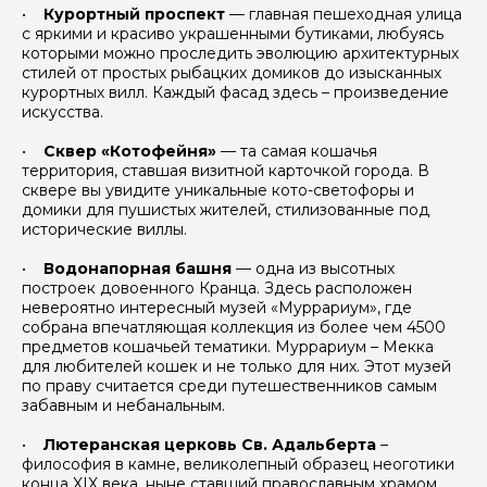
•
Курортный проспект
— главная пешеходная улица
с яркими и красиво украшенными бутиками, любуясь
которыми можно проследить эволюцию архитектурных
стилей от простых рыбацких домиков до изысканных
курортных вилл. Каждый фасад здесь – произведение
искусства.
•
Сквер «Котофейня»
— та самая кошачья
территория, ставшая визитной карточкой города. В
сквере вы увидите уникальные кото-светофоры и
домики для пушистых жителей, стилизованные под
исторические виллы.
•
Водонапорная башня
— одна из высотных
построек довоенного Кранца. Здесь расположен
невероятно интересный музей «Муррариум», где
собрана впечатляющая коллекция из более чем 4500
предметов кошачьей тематики. Муррариум – Мекка
для любителей кошек и не только для них. Этот музей
по праву считается среди путешественников самым
забавным и небанальным.
•
Лютеранская церковь Св. Адальберта
–
философия в камне, великолепный образец неоготики
конца XIX века, ныне ставший православным храмом.