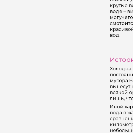
крутые в
воде – в
могучего
смотритс
красивой
вод.
Истор
Холодна 
постоянн
мусора Б
вынесут 
всякой о
лишь, чт
Иной хар
вода в ж
сравнени
километр
небольшо