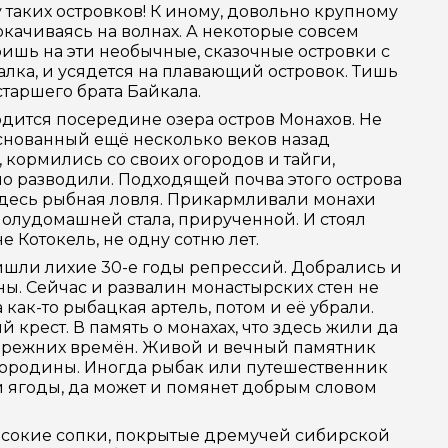
 таких островков! К иному, довольно крупному
покачиваясь на волнах. А некоторые совсем
ришь на эти необычные, сказочные островки с
салка, и усядется на плавающий островок. Тишь
 старшего брата Байкала.
одится посередине озера остров Монахов. Не
, основанный ещё несколько веков назад
кормились со своих огородов и тайги,
о разводили. Подходящей почва этого острова
здесь рыбная ловля. Прикармливали монахи
 полудомашней стала, прирученной. И стоял
 Котокель, не одну сотню лет.
ишли лихие 30-е годы репрессий. Добрались и
ны. Сейчас и развалин монастырских стен не
 как-то рыбацкая артель, потом и её убрали.
крест. В память о монахах, что здесь жили да
т прежних времён. Живой и вечный памятник
ородины. Иногда рыбак или путешественник
ой ягоды, да может и помянет добрым словом
высокие сопки, покрытые дремучей сибирской