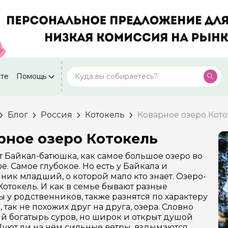
кте
Помощь
Москва
Посмотреть все города
59 экскурсий
Россия
Блог
Россия
Котокель
Коварное озеро Кото
Санкт-Петербург
50 экскурсий
Россия
рное озеро Котокель
Нижний Новгород
49 экскурсий
 Байкал-батюшка, как самое большое озеро во
Россия
е. Самое глубокое. Но есть у Байкала и
Калининград
ник младший, о которой мало кто знает. Озеро-
28 экскурсий
Россия
Котокель. И как в семье бывают разные
ы у родственников, также разнятся по характеру
Кисловодск
20 экскурсий
, так не похожих друг на друга, озера. Словно
Россия
 богатырь суров, но широк и открыт душой
Дербент
Дуют ли на нём сильные ветры, вздымаются