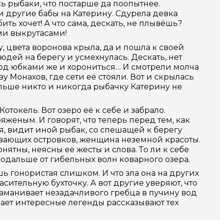
ь рыбаки, что постарше да поопытнее.
и другие бабы на Катерину. Сдурела девка
ить хочет! А что сама, дескать, не плывёшь?
ми выкрутасами!
, цвета воронова крыла, да и пошла к своей
юдей на берегу и усмехнулась. Дескать, нет
 под юбками же и хорониться… И смотрели молча
у Монахов, где сети её стояли. Вот и скрылась
ольше никто и никогда рыбачку Катерину не
отокель. Вот озеро её к себе и забрало.
женым. И говорят, что теперь перед тем, как
я, видит иной рыбак, со спешащей к берегу
авающих островков, женщина неземной красоты.
тны, неясны её жесты и слова. То ли к себе
 подальше от гибельных волн коварного озера.
шь гонористая слишком. И что зла она на других
сительную бухточку. А вот другие уверяют, что
аманивает незадачливого гребца в пучину вод
ывает интересные легенды рассказывают тех