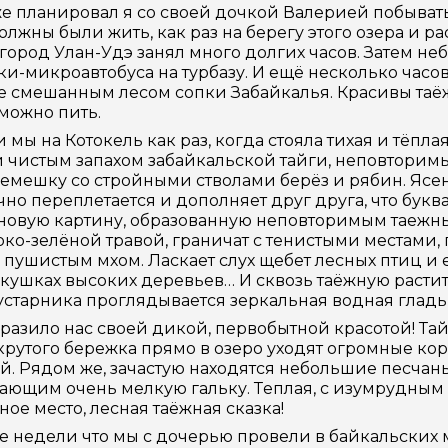
е планировал я со своей дочкой Валерией побывать 
олжны были жить, как раз на берегу этого озера и ра
город Улан-Удэ занял много долгих часов. Затем не
и-микроавтобуса на турбазу. И ещё несколько часов
 смешанным лесом сопки Забайкалья. Красивы таёж
 можно пить.
 мы на Котокель как раз, когда стояла тихая и тёплая
 чистым запахом забайкальской тайги, неповторимы
емешку со стройными стволами берёз и рябин. Ясень
но переплетается и дополняет друг друга, что бук
новую картину, образованную неповторимым таежн
ярко-зелёной травой, граничат с тенистыми местами
пушистым мхом. Ласкает слух щебет лесных птиц и 
кушках высоких деревьев… И сквозь таёжную растит
устарника проглядывается зеркальная водная гладь
разило нас своей дикой, первобытной красотой! Тайг
 крутого бережка прямо в озеро уходят огромные ко
й. Рядом же, зачастую находятся небольшие песчан
ющим очень мелкую гальку. Теплая, с изумрудным 
ное место, лесная таёжная сказка!
ве недели что мы с дочерью провели в байкальских