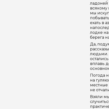
ладоней 
всякому 
мы искуп
побывать
ехать в 
напослед
лодке на
берега н
Да, поду
рассказы
людьми. 
остались
вплавь д
основном
Погода н
на гуляю
местные 
не отчал
Взяли мы
случитьс
практиче