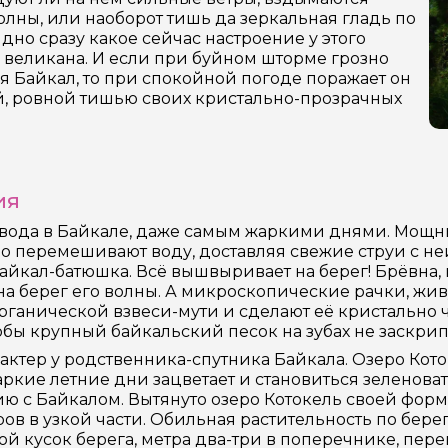
17 экскурсий
Россия
олны, или наоборот тишь да зеркальная гладь по
идно сразу какое сейчас настроение у этого
 великана. И если при буйном шторме грозно
я Байкал, то при спокойной погоде поражает он
, ровной тишью своих кристально-прозрачных
ия
вода в Байкале, даже самым жаркими днями. Мощн
о перемешивают воду, доставляя свежие струи с неи
айкал-батюшка. Всё вышвыривает на берег! Брёвна, 
на берег его волны. А микроскопические рачки, живу
рганической взвеси-мути и сделают её кристально ч
обы крупный байкальский песок на зубах не заскрип
актер у родственника-спутника Байкала. Озеро Котоке
аркие летние дни зацветает и становиться зеленоват
ю с Байкалом. Вытянуто озеро Котокель своей форм
ов в узкой части. Обильная растительность по берега
й кусок берега, метра два-три в поперечнике, пер