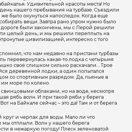
байкалья. Удивительной красоты места! Но
день нашего пребывания на турбазе. Съездили
 же было окунуться напоследок. Когда ещё
 собирать вещи. Завтра рано утром нужно было
 к дороге были закончены, мы с Лерой решили
чти целый день, и мы решили переплыть на
етронутые цивилизацией, интересно с того
 вспомнил, что нам недавно на пристани турбазы
ель перевернулась какая-то лодка с четырьмя
ёнышко своё слишком сильно раскачали… Трое
йся деревянной лодки, а один попытался
вцом со спортивным разрядом. Да, пьяные в
 им море по колено.
а свинцовыми облаками, но на воде, несмотря
ая рябь волн. И при такой ряби у берега
от на Байкале сейчас – это да! Там и от берега
 круг и черпак для воды. Мало ли что
 и мы отплыли. Волн у нашего берега
ести в нежаркую погоду! Плеск зеленоватой