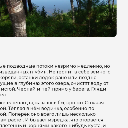
ые подводные потоки незримо медленно, но
зведанных глубин. Не терпит в себе земного
коряги, останки лодок рано или поздно
щие в глубинах этого озера, очистят воду от
истой. Черпай и пей прямо у берега. Гляди
ел.
ль тепло да, казалось бы, кротко. Стоячая
ой. Тёплая в нём водичка, особенно по
ой. Поперёк оно всего лишь несколько
м растёт. И бывает изредка, что оторвётся
еплетённый корнями какого-нибудь куста, и