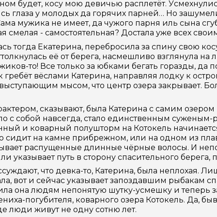
ном будет, косу мою девичью расплетёт. Усмехнулис
сь глаза у молодых да горячих парней… Но зашумел
Сама мужика не имеет, да чужого парня иль сына сгуб
ая смелая - самостоятельная? Достала уже всех свои
сь тогда Екатерина, перебросила за спину свою косу
ттолкнулась её от берега, насмешливо взглянула на л
жиков-то! Все только за юбками бегать горазды, да
к гребёт вёслами Катерина, направляя лодку к остров
 выступающим мысом, что центр озера закрывает. Б
рактером, сказывают, была Катерина с самим озером К
о с собой навсегда, стало единственным суженым-ря
анный и коварный полушторм на Котокель начинаетс
то сидит на камне прибрежном, или на одном из пл
ывает распущенные длинные чёрные волосы. И непоня
о ли указывает путь в сторону спасительного берега,
суждают, что девка-то, Катерина, была неплохая. Ли
ла, вот и сейчас указывает запоздавшим рыбакам спа
ила она людям непонятую шутку-усмешку и теперь з
ениха-погубителя, коварного озера Котокель. Да, б
где люди живут не одну сотню лет.