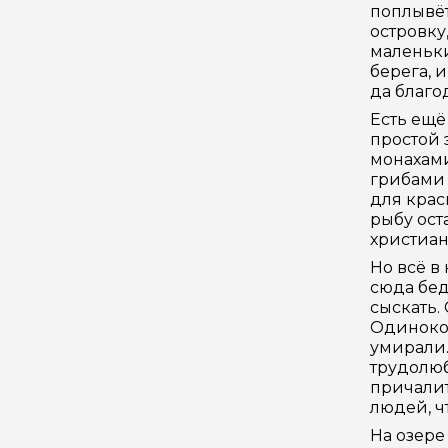
поплывёт
островку
маленьки
берега, 
да благод
Есть ещё
простой 
монахами
грибами 
для крас
рыбу ост
христиан
Но всё в
сюда бед
сыскать.
Одиноко 
умирали.
трудолю
причалит
людей, чт
На озере