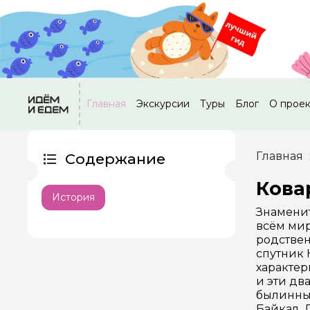
Главная
Экскурсии
Туры
Блог
О прое
Главная
Содержание
Кова
История
Знаменит
всём мир
родствен
спутник 
характер
и эти два
былинный
Байкал. 