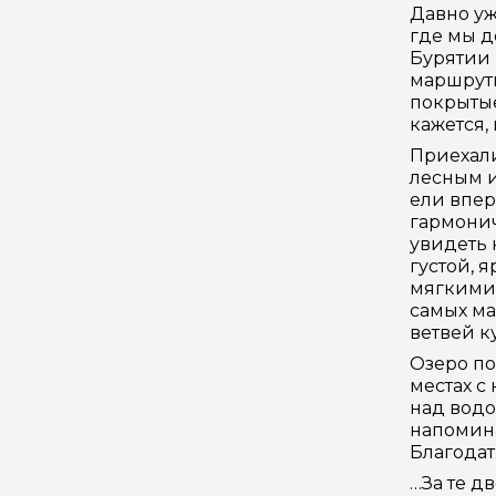
Давно уж
где мы д
Бурятии 
маршрутк
покрытые
кажется,
Приехали
лесным и
ели впер
гармонич
увидеть 
густой, 
мягкими 
самых ма
ветвей к
Озеро по
местах с
над водо
напомина
Благодат
…За те д