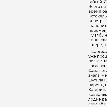
тайгой. 
Всего ли
время ра
Котокель
от ветра
становит
перемену
Ну зябь н
лишь еле
катере, н
Есть зде
уже прош
пол-лица
касалась
Сама сет
знала. М
шутила К
парень, 
Катерина
коварных
лодке да 
сети её 