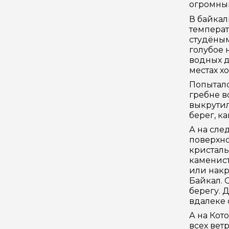
огромным
В байкал
температ
студёным
голубое 
водных д
местах х
Попыталс
гребне в
выкрутил
берег, ка
А на сле
поверхно
кристаль
каменист
или накр
Байкал. 
берегу. 
вдалеке 
А на Кото
всех вет