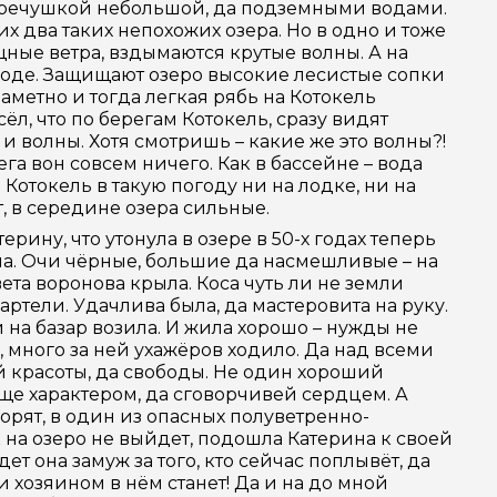
– речушкой небольшой, да подземными водами.
х два таких непохожих озера. Но в одно и тоже
ные ветра, вздымаются крутые волны. А на
 воде. Защищают озеро высокие лесистые сопки
заметно и тогда легкая рябь на Котокель
ёл, что по берегам Котокель, сразу видят
 и волны. Хотя смотришь – какие же это волны?!
рега вон совсем ничего. Как в бассейне – вода
Котокель в такую погоду ни на лодке, ни на
ят, в середине озера сильные.
ину, что утонула в озере в 50-х годах теперь
на. Очи чёрные, большие да насмешливые – на
вета воронова крыла. Коса чуть ли не земли
 артели. Удачлива была, да мастеровита на руку.
и на базар возила. И жила хорошо – нужды не
 много за ней ухажёров ходило. Да над всеми
оей красоты, да свободы. Не один хороший
ще характером, да сговорчивей сердцем. А
орят, в один из опасных полуветренно-
 на озеро не выйдет, подошла Катерина к своей
дет она замуж за того, кто сейчас поплывёт, да
 и хозяином в нём станет! Да и на до мной