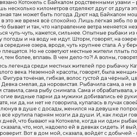
Связано Котокель с Байкалом родственными узами 
шь несколько километров отделяют друг от друга эти
зная там может быть погода. Дуют над Байкалом мощ
 в это же время всё спокойно. Лишь лёгкая зябь по
. Но бывает и так, что направление ветра меняется не
ься чуть-чуть, кажется, сильнее. Опытные рыбаки из с
 погоды и на воду не идут. Шторм, говорят, на озере
а середине озера, вроде, чуть крупнее стала. А у бе
 плещется. Но не советуют местные жители плыть по 
и, тем более, вплавь. В чем дело-то?! А волны, говор
сь легенда среди местных жителей про рыбачку Катер
лого века. Неземной красоты, говорят, была женщи
. Фигура точёная, гибкая, волос густой да чёрный, ц
. Девка смелая, да норовистая. Рыбачила сама, а не в
и ставила, сама рыбу снимала. Сама и обрабатывала, 
ногие видные парни да мужики добивались её руки,
атя, ни да, ни нет не говорила, купалась в лучах св
плюнув в душе с досады, женился на девушке попро
 всё крутила парням мозги да души. И, как люди гов
 дней, что бывают на Котокеле, когда ни один рыбак
сказала, что, мол, надоело ей в девках сидеть. И вый
проверит. Вот в дом мой, сказала, войдёт с добычей -