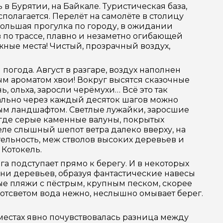
в Бурятии, на Байкале. Туристическая база,
сполагается. Перелёт на самолёте в столицу
большая прогулка по городу, в ожидании
 по трассе, плавно и незаметно огибающей
ные места! Чистый, прозрачный воздух,
 погода. Август в разгаре, воздух наполнен
м ароматом хвои! Вокруг высятся сказочные
, ольха, заросли черёмухи… Всё это так
вально через каждый десяток шагов можно
ым ландшафтом. Светлые лужайки, заросшие
, где серые каменные валуны, покрытых
еле слышный шепот ветра далеко вверху, на
ельность, меж стволов высоких деревьев и
 Котокель.
а подступает прямо к берегу. И в некоторых
рни деревьев, образуя фантастические навесы
ые пляжи с пёстрым, крупным песком, скорее
отсветом вода нежно, неслышно омывает берег.
 местах явно почувствовалась разница между