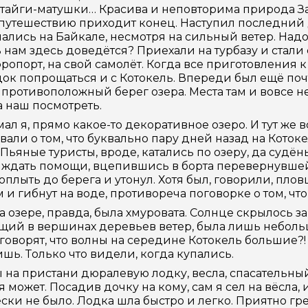
тайги-матушки… Красива и неповторима природа За
путешествию приходит конец. Наступил последний 
ались на Байкале, несмотря на сильный ветер. Надо
 нам здесь доведётся? Приехали на турбазу и стали
аэропорт, на свой самолёт. Когда все приготовления
ок попрощаться и с Котокель. Впереди был ещё по
 противоположный берег озера. Места там и вовсе н
а наш посмотреть.
мал я, прямо какое-то декоративное озеро. И тут же
вали о том, что буквально пару дней назад на Коток
Пьяные туристы, вроде, катались по озеру, да суд
 ждать помощи, вцепившись в борта перевернувше
оплыть до берега и утонул. Хотя был, говорили, пло
 и гибнут на воде, противореча поговорке о том, что
а озере, правда, была хмуровата. Солнце скрылось з
щий в вершинах деревьев ветер, была лишь небольш
говорят, что волны на середине Котокель большие?! В
ишь. Только что видели, когда купались.
 на пристани дюралевую лодку, весла, спасательный
я может. Посадив дочку на кому, сам я сел на вёсла,
ски не было. Лодка шла быстро и легко. Приятно гр