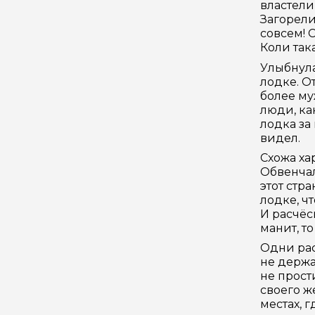
властели
Загорели
совсем! 
Коли так
Улыбнула
лодке. О
более му
люди, ка
лодка за
видел.
Схожа ха
Обвенчал
этот стр
лодке, ч
И расчёс
манит, т
Одни рас
не держа
не прост
своего ж
местах, 