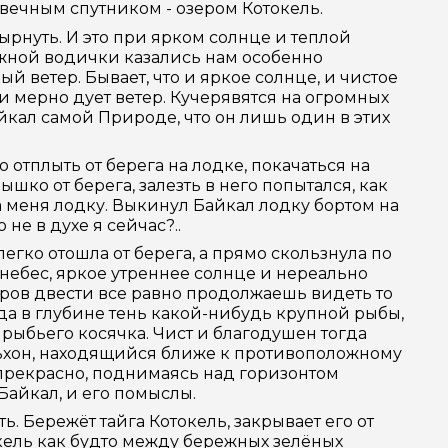
ечным спутником - озером Котокель.
ырнуть. И это при ярком солнце и теплой
режной водички казались нам особенно
 ветер. Бывает, что и яркое солнце, и чистое
 и мерно дует ветер. Кучерявятся на огромных
йкал самой Природе, что он лишь один в этих
о отплыть от берега на лодке, покачаться на
ышко от берега, залезть в него попытался, как
а меня лодку. Выкинул Байкал лодку бортом на
 не в духе я сейчас?..
егко отошла от берега, а прямо скользнула по
 небес, яркое утреннее солнце и нереально
тров двести все равно продолжаешь видеть то
гда в глубине тень какой-нибудь крупной рыбы,
рыбьего косячка. Чист и благодушен тогда
льхон, находящийся ближе к противоположному
 прекрасно, поднимаясь над горизонтом
айкал, и его помыслы.
ть. Бережёт тайга Котокель, закрывает его от
кель как будто между бережных зелёных