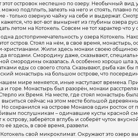
 этот островок неспешно по озеру. Необычный вид у
, можно подплыть, залезть на него и стоять, плавно 
е - только озерную чайку на себе и выдержат. Смот
и кажется, что вот-вот вынырнет из глубины озера ру
ать летом на Котокель. Совсем не тот характер что у
 одна достопримечательность у озера Котокель. Нах
этот остров. Стоял на нём, в своё время, монастырь
-христианами. Жили здесь монахи своею общиною, 
да ягодами. Смородину даже, сказывают, специальн
ной смородины оказалась. А особенно хорошо шла 
атками еды со своего стола. Сказывают, рыба как бы
ский монастырь на большом острове, что посередине
 нашем мире меняется, иные наступают времена. Пр
а и горе. Монастырь был разорён, монахи расстреля
 Стерло их Время. На месте, где стоял монастырь была
выситься сейчас на этом месте большой деревянный 
 Но сохранился на острове Монахов один росток о
бивым послушникам – одичавшие кусты красной см
 к острову, заберётся вглубь и соберёт чуток вкусн
о её здесь, в своё время, развели.
 Котокель свой микроклимат. Окружают это озеро 