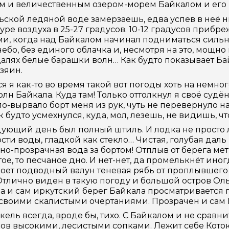
 и величественным озером-морем Байкалом и его в
ьской ледяной воде замерзаешь, едва успев в неё н
уре воздуха в 25-27 градусов. 10-12 градусов приб
и, когда над Байкалом начинал подниматься сильный
небо, без единого облачка и, несмотря на это, мощно
алях белые барашки волн… Как будто показывает Ба
озяин.
я я как-то во время такой вот погоды хоть на немног
олн Байкала. Куда там! Только оттолкнул я своё судён
о-вырвало борт меня из рук, чуть не перевернуло н
к будто усмехнулся, куда, мол, лезешь, не видишь, что
дующий день был полный штиль. И лодка не просто л
сти воды, гладкой как стекло… Чистая, голубая даль
но-прозрачная вода за бортом! Отплыв от берега ме
ое, то песчаное дно. И нет-нет, да промелькнёт ино
оет подводный валун теневая рябь от проплывшего 
Отлично виден в такую погоду и большой остров О
Да и сам иркутский берег Байкала просматривается
своими скалистыми очертаниями. Прозрачен и сам Б
кель всегда, вроде бы, тихо. С Байкалом и не сравни
ров высокими, лесистыми сопками. Лежит себе Кото