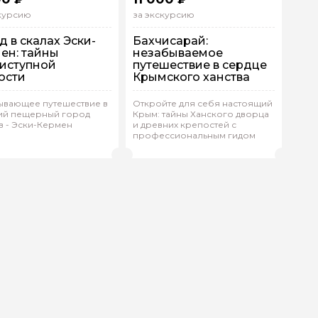
скурсию
за экскурсию
д в скалах Эски-
Бахчисарай:
ен: тайны
незабываемое
иступной
путешествие в сердце
ости
Крымского ханства
тывающее путешествие в
Откройте для себя настоящий
ий пещерный город
Крым: тайны Ханского дворца
дивидуальная
Другой
Индивидуальная
Другой
в - Эски-Кермен
и древних крепостей с
профессиональным гидом
я.Д 176
(
0)
Юлия.Д 176
(
0)
Рейтинг гида
Рейтинг гида