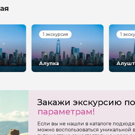
ая
на обработку
х
1 экскурсия
1 экск
Алупка
Алушт
Закажи экскурсию п
параметрам!
Если вы не нашли в каталоге подходя
можно воспользоваться уникальной в