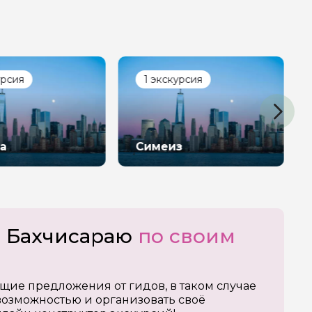
урсия
1 экскурсия
а
Симеиз
о Бахчисараю
по своим
щие предложения от гидов, в таком случае
озможностью и организовать своё