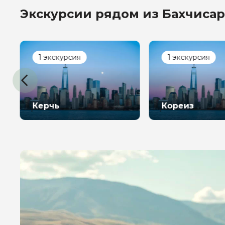
Экскурсии рядом из Бахчисар
Я даю своё согласие 
персональных данны
Отправить
1 экскурсия
1 экскурсия
Керчь
Кореиз