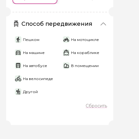
Способ передвижения
Пешком
На мотоцикле
Задайте св
На машине
На кораблике
Как вас зовут
На автобусе
В помещении
На велосипеде
Вопросы и комме
Другой
Если у вас есть инт
Сбросить