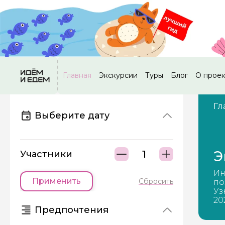
Главная
Экскурсии
Туры
Блог
О прое
Гл
Выберите дату
Э
Участники
Ин
Применить
Сбросить
по
Уз
20
Предпочтения