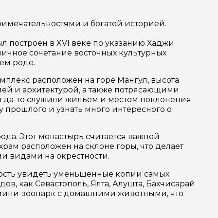
римечательностями и богатой историей.
л построен в XVI веке по указанию Хаджи
оничное сочетание восточных культурных
оем роде.
мплекс расположен на горе Мангул, высота
ей и архитектурой, а также потрясающими
огда-то служили жильем и местом поклонения
у прошлого и узнать много интересного о
ода. Этот монастырь считается важной
храм расположен на склоне горы, что делает
ми видами на окрестности.
жность увидеть уменьшенные копии самых
ов, как Севастополь, Ялта, Алушта, Бахчисарай
н мини-зоопарк с домашними животными, что