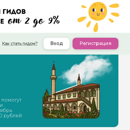
Вход
Регистрация
Как стать гидом?
 помогут
и.
тябрь
0 рублей.