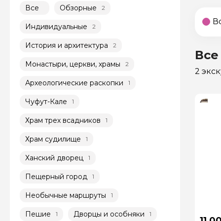
Все
Обзорные
2
В
Индивидуальные
2
История и архитектура
2
Все
Монастыри, церкви, храмы
2
2 экс
Археологические раскопки
1
Чуфут-Кале
1
Храм трех всадников
1
Храм судилище
1
Ханский дворец
1
Пещерный город
1
Необычные маршруты
1
Пешие
Дворцы и особняки
1
1
11 0