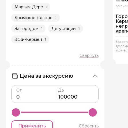
за эк
Марьям-Дере
1
Горо
Крымское ханство
1
Керм
непр
За городом
Дегустации
1
1
креп
Эски-Кермен
1
Захва
древн
Ин
воино
Юли
Цена за экскурсию
От
До
Применить
Сбросить