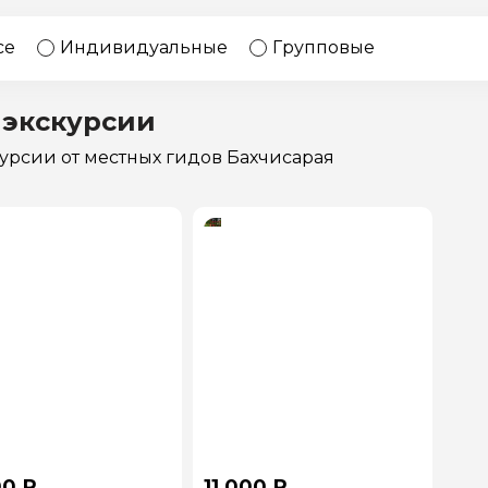
17 экскурсий
Россия
се
Индивидуальные
Групповые
 экскурсии
курсии
от местных гидов Бахчисарая
00 ₽
11 000 ₽