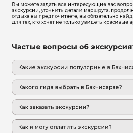
Вы можете задать все интересующие вас вопро
экскурсии, уточнить детали маршрута, продолж
отдыха вы предпочитаете, вы обязательно найд
для тех, кто хочет не только увидеть красивые
Частые вопросы об экскурсия
Какие экскурсии популярные в Бахчис
1. Город в скалах Эски-Кермен: тайны непри
Захватывающее путешествие в древний пещ
Какого гида выбрать в Бахчисарае?
2. Бахчисарай: незабываемое путешествие в
1. Юлия.Д 176
Откройте для себя настоящий Крым: тайны 
гидом
Как заказать экскурсии?
Как оформить экскурсию на сайте «Идем и Е
Как я могу оплатить экскурсии?
выберите экскурсию, на которую вы хотите