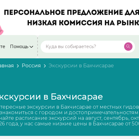
кте
Помощь
Москва
Посмотреть все города
59 экскурсий
Россия
авная
Россия
Экскурсии в Бахчисарае
Санкт-Петербург
50 экскурсий
Россия
Нижний Новгород
49 экскурсий
кскурсии в Бахчисарае
Россия
Калининград
тересные экскурсии в Бахчисарае от местных гидов
28 экскурсий
Россия
знакомиться с городом и достопримечательностям
найте расписание экскурсий на август, сентябрь, ок
Кисловодск
26 года, у нас самые низкие цены в Бахчисарае от 50
20 экскурсий
Россия
Дербент