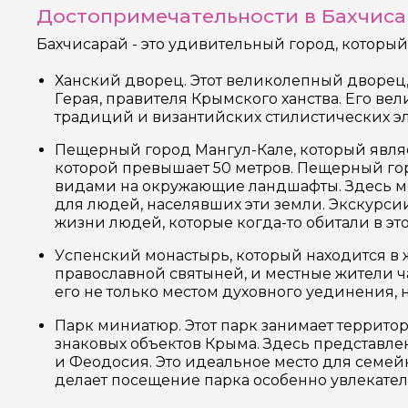
Достопримечательности в Бахчиса
Бахчисарай - это удивительный город, которы
Ханский дворец. Этот великолепный дворец,
Герая, правителя Крымского ханства. Его ве
традиций и византийских стилистических эл
Пещерный город Мангул-Кале, который являе
которой превышает 50 метров. Пещерный го
видами на окружающие ландшафты. Здесь мо
для людей, населявших эти земли. Экскурсии
жизни людей, которые когда-то обитали в эт
Успенский монастырь, который находится в 
православной святыней, и местные жители ча
его не только местом духовного уединения,
Парк миниатюр. Этот парк занимает террито
знаковых объектов Крыма. Здесь представлен
и Феодосия. Это идеальное место для семей
делает посещение парка особенно увлекате