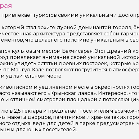
рая
й привлекает туристов своими уникальными достоп
 который стал архитектурной доминантой города, бы
личественная архитектура представляет собой гарм
ементов, что делает его поистине уникальным в св
тся культовым местом Бахчисарая. Этот древний ко
род привлекает внимание своей уникальной истори
жно увидеть остатки древних построек, которые к
 по Мангул-Кале позволяют погрузиться в атмосфер
ом удивительном месте.
живописном и уединенном месте в окрестностях гор
сто называют его «Крымская лавра». Интересно, что 
 но и отличной смотровой площадкой с потрясающи
рию в 2,5 гектара и предлагает посетителям возмо
ы макеты дворцов, памятников и храмов таких город
ного отдыха, ведь для детей в парке предусмотре
льным для юных посетителей.