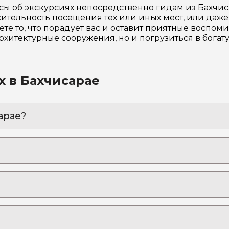
сы об экскурсиях непосредственно гидам из Бахчис
ительность посещения тех или иных мест, или даже 
ете то, что порадует вас и оставит приятные воспом
 архитектурные сооружения, но и погрузиться в бога
х в Бахчисарае
арае?
ступной крепости
ерный город воинов - Эски-Кермен
 сердце Крымского ханства
Ханского дворца и древних крепостей с профессио
дем»:
 пойти или поехать