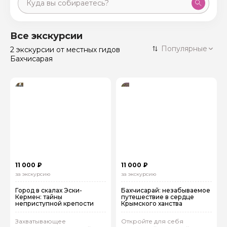
Москва
59 экскурсий
Россия
Все экскурсии
Санкт-Петербург
Популярные
2 экскурсии
от местных гидов
50 экскурсий
Россия
Бахчисарая
Нижний Новгород
49 экскурсий
Россия
Калининград
28 экскурсий
Россия
Кисловодск
20 экскурсий
Россия
Дербент
17 экскурсий
Россия
11 000 ₽
11 000 ₽
за экскурсию
за экскурсию
Город в скалах Эски-
Бахчисарай: незабываемое
Кермен: тайны
путешествие в сердце
неприступной крепости
Крымского ханства
Захватывающее
Откройте для себя