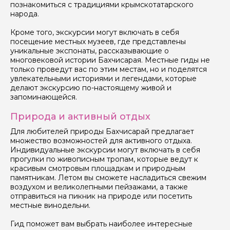
задать
познакомиться с традициями крымскотатарского
народа.
Кроме того, экскурсии могут включать в себя
посещение местных музеев, где представлены
уникальные экспонаты, рассказывающие о
многовековой истории Бахчисарая. Местные гиды не
только проведут вас по этим местам, но и поделятся
Я даю своё согласие на обработку персональных
увлекательными историями и легендами, которые
данных
делают экскурсию по-настоящему живой и
запоминающейся.
Отправить
Природа и активный отдых
Для любителей природы Бахчисарай предлагает
множество возможностей для активного отдыха.
Индивидуальные экскурсии могут включать в себя
прогулки по живописным тропам, которые ведут к
красивым смотровым площадкам и природным
памятникам. Летом вы сможете насладиться свежим
воздухом и великолепными пейзажами, а также
отправиться на пикник на природе или посетить
местные винодельни.
Гид поможет вам выбрать наиболее интересные