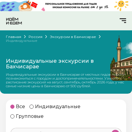
Главная
Россия
Экскурсии в Бахчисарае
Индивидуальные
Индивидуальные экскурсии в
Бахчисарае
Индивидуальные экскурсии в Бахчисарае от местных гидов помогут
познакомиться с городом и достопримечательностями. Узнайте
расписание экскурсий на август, сентябрь, октябрь 2026 года, у нас
самые низкие цены в Бахчисараю от 500 рублей.
Все
Индивидуальные
Групповые