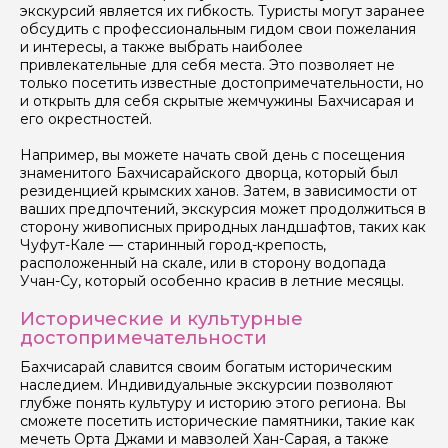
экскурсий является их гибкость. Туристы могут заранее
обсудить с профессиональным гидом свои пожелания
и интересы, а также выбрать наиболее
привлекательные для себя места. Это позволяет не
только посетить известные достопримечательности, но
и открыть для себя скрытые жемчужины Бахчисарая и
его окрестностей.
Например, вы можете начать свой день с посещения
знаменитого Бахчисарайского дворца, который был
Задайте свой вопрос гиду
резиденцией крымских ханов. Затем, в зависимости от
ваших предпочтений, экскурсия может продолжиться в
Как вас зовут
сторону живописных природных ландшафтов, таких как
Чуфут-Кале — старинный город-крепость,
расположенный на скале, или в сторону водопада
Ваша электронная почта
Учан-Су, который особенно красив в летние месяцы.
Исторические и культурные
достопримечательности
Ваш номер телефона
Бахчисарай славится своим богатым историческим
наследием. Индивидуальные экскурсии позволяют
глубже понять культуру и историю этого региона. Вы
сможете посетить исторические памятники, такие как
Вопросы и комментарии
мечеть Орта Джами и мавзолей Хан-Сарая, а также
Если у вас есть интересующие вопросы, можете их