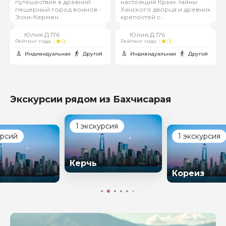
путешествие в древний
настоящий Крым: тайны
пещерный город воинов -
Ханского дворца и древних
Эски-Кермен
крепостей с
профессиональным гидом
Юлия.Д 176
Юлия.Д 176
Рейтинг гида
(
0)
Рейтинг гида
(
0)
Индивидуальная
Другой
Индивидуальная
Другой
Экскурсии рядом из Бахчисарая
1 экскурсия
урсий
1 экскурсия
Керчь
Кореиз