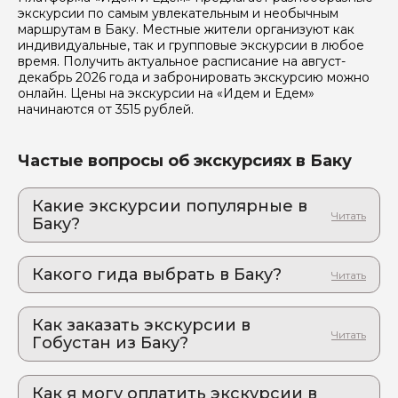
экскурсии по самым увлекательным и необычным
Отправить
маршрутам в Баку. Местные жители организуют как
индивидуальные, так и групповые экскурсии в любое
время. Получить актуальное расписание на август-
декабрь 2026 года и забронировать экскурсию можно
онлайн. Цены на экскурсии на «Идем и Едем»
начинаются от 3515 рублей.
Частые вопросы об экскурсиях в Баку
Какие экскурсии популярные в
Баку?
1. Гобустан: музей наскальной живописи
древних цивилизаций. Индивидуальная
Какого гида выбрать в Баку?
экскурсия из Баку
Когда Stories высекали на скалах: ритуальные
1. Салахаддин.А 814
танцы, сцены охоты и каменный чат предков
Как заказать экскурсии в
2. Алиев.Г 972
2. Трансфер-экскурсия из аэропорта Баку:
Гобустан из Баку?
когда путешествие начинается раньше, чем
Как оформить экскурсию на сайте «Идем и
вы думали
Едем»:
Как превратить скучную дорогу в отель в мини-
Как я могу оплатить экскурсии в