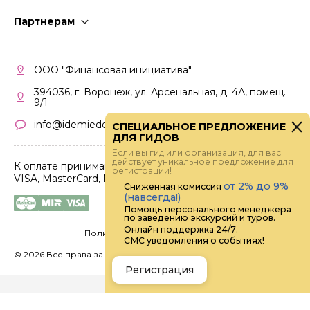
Стать гидом
Партнерам
Частые вопросы
Стать партнером
Правила работы
Кабинет партнера
ООО "Финансовая инициатива"
Правила участия
394036, г. Воронеж, ул. Арсенальная, д. 4А, помещ.
9/1
info@idemiedem.ru
СПЕЦИАЛЬНОЕ ПРЕДЛОЖЕНИЕ
ДЛЯ ГИДОВ
Если вы гид или организация, для вас
действует уникальное предложение для
К оплате принимаются карты
регистрации!
VISA, MasterCard, МИР
от 2% до 9%
Сниженная комиссия
(навсегда!)
Помощь персонального менеджера
по заведению экскурсий и туров.
Онлайн поддержка 24/7.
Политика конфиденциальности
СМС уведомления о событиях!
©
2026 Все права защищены.
Digital
Регистрация