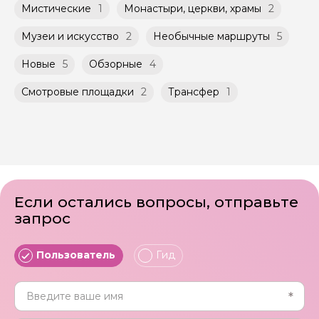
условиях, что и групповые, но с количество
заключенного между Организатором и
Мистические
1
Монастыри, церкви, храмы
2
участников ограничено (группа может быть
Агрегатором дополнительного соглашения
не более 10 человек)
к Оферте Сервиса.
Музеи и искусство
2
Необычные маршруты
5
Способы оплаты на сайте: Картой
Новые
5
Обзорные
4
российского банка можно оплатить любую
экскурсию.
Смотровые площадки
2
Трансфер
1
Если остались вопросы, отправьте
запрос
Пользователь
Гид