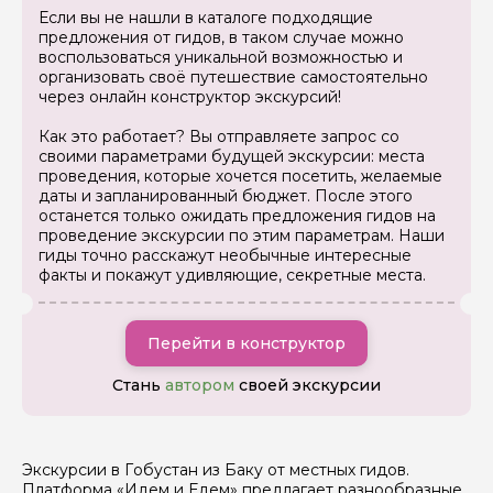
Если вы не нашли в каталоге подходящие
Как вас зовут
предложения от гидов, в таком случае можно
воспользоваться уникальной возможностью и
организовать своё путешествие самостоятельно
Ваша электронная почта
через онлайн конструктор экскурсий!
Как это работает? Вы отправляете запрос со
своими параметрами будущей экскурсии: места
Ваш номер телефона
проведения, которые хочется посетить, желаемые
даты и запланированный бюджет. После этого
останется только ожидать предложения гидов на
проведение экскурсии по этим параметрам. Наши
гиды точно расскажут необычные интересные
Вопросы и комментарии
факты и покажут удивляющие, секретные места.
Если у вас есть интересующие вопросы, можете их
задать
Перейти в конструктор
Стань
автором
своей экскурсии
Я даю своё согласие на обработку персональных
данных
Экскурсии в Гобустан из Баку от местных гидов.
Платформа «Идем и Едем» предлагает разнообразные