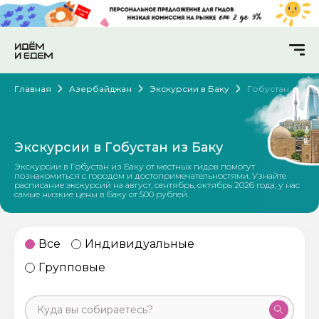
Главная
Азербайджан
Экскурсии в Баку
Гобустан
Экскурсии в Гобустан из Баку
Экскурсии в Гобустан из Баку от местных гидов помогут
познакомиться с городом и достопримечательностями. Узнайте
расписание экскурсий на август, сентябрь, октябрь 2026 года, у нас
самые низкие цены в Баку от 500 рублей.
Все
Индивидуальные
Групповые