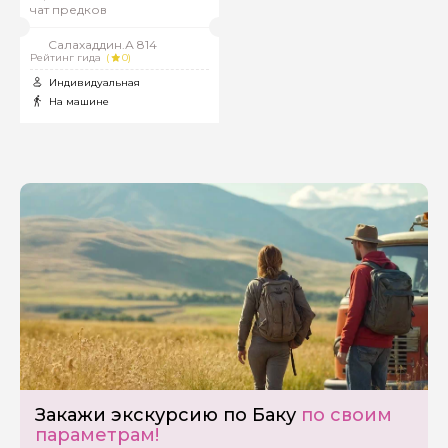
чат предков
Салахаддин.А 814
Рейтинг гида
(
0)
Индивидуальная
На машине
Закажи экскурсию по Баку
по своим
Задайте свой вопрос гиду
параметрам!