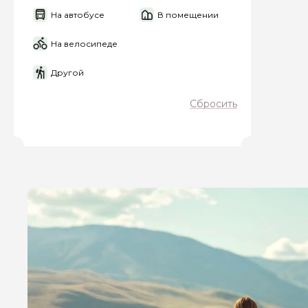
На автобусе
В помещении
На велосипеде
Я даю своё согласие 
Другой
персональных данны
Сбросить
Отправить