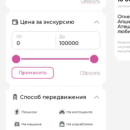
за эк
Огне
Цена за экскурсию
Апше
Атеш
люби
На
От
До
Ин
Инвест
окупае
минут
Рейтинг
Сал
Задайте св
Применить
Сбросить
Как вас зовут
Способ передвижения
Вопросы и комме
Если у вас есть инт
Пешком
На мотоцикле
На машине
На кораблике