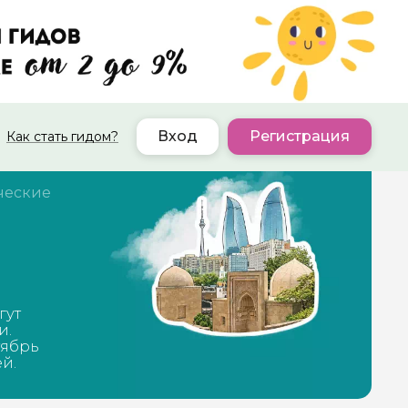
Вход
Регистрация
Как стать гидом?
ческие
гут
и.
тябрь
ей.