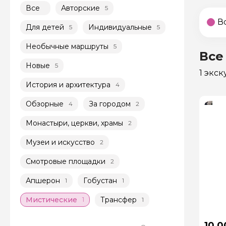
Все
Авторские
5
В
Для детей
Индивидуальные
5
5
Необычные маршруты
5
Все
Новые
5
1 экс
История и архитектура
4
Обзорные
За городом
4
2
Монастыри, церкви, храмы
2
Музеи и искусство
2
Смотровые площадки
2
Апшерон
Гобустан
1
1
Мистические
Трансфер
1
1
10 0