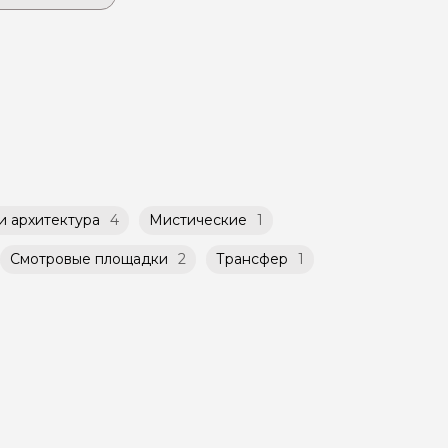
чиваете
емьи. При
бсудить с
для Вас
ет
такой
атором
й
ничено
и архитектура
4
Мистические
1
Смотровые площадки
2
Трансфер
1