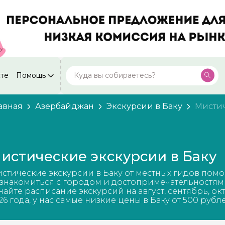
кте
Помощь
Москва
Посмотреть все города
59 экскурсий
Россия
авная
Азербайджан
Экскурсии в Баку
Мисти
Санкт-Петербург
50 экскурсий
Россия
Нижний Новгород
49 экскурсий
истические экскурсии в Баку
Россия
Калининград
стические экскурсии в Баку от местных гидов помо
28 экскурсий
Россия
знакомиться с городом и достопримечательностям
найте расписание экскурсий на август, сентябрь, ок
Кисловодск
26 года, у нас самые низкие цены в Баку от 500 рубл
20 экскурсий
Россия
Дербент