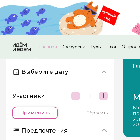
Главная
Экскурсии
Туры
Блог
О прое
Гл
Выберите дату
М
Участники
Ми
Применить
Сбросить
по
Уз
20
Предпочтения