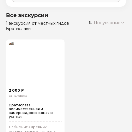
Москва
59 экскурсий
Россия
Все экскурсии
Санкт-Петербург
Популярные
1 экскурсия
от местных гидов
50 экскурсий
Россия
Братиславы
Нижний Новгород
49 экскурсий
Россия
Калининград
28 экскурсий
Россия
Кисловодск
20 экскурсий
Россия
Дербент
17 экскурсий
Россия
2 000 ₽
за человека
Братислава:
величественная и
камерная, роскошная и
уютная
Лабиринты древних
улочек, замки и фонтаны: