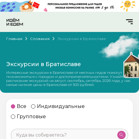
Главная
Словакия
Экскурсии в Братиславе
Экскурсии в Братиславе
Интересные экскурсии в Братиславе от местных гидов помогут
познакомиться с городом и достопримечательностями. Узнайте
расписание экскурсий на август, сентябрь, октябрь 2026 года, у нас
самые низкие цены в Братиславе от 500 рублей.
Все
Индивидуальные
Групповые