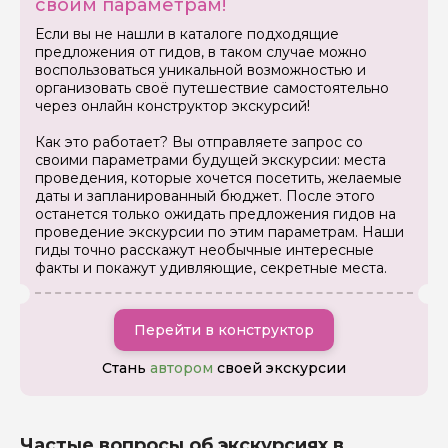
своим параметрам!
Ваш номер телефона
Если вы не нашли в каталоге подходящие
предложения от гидов, в таком случае можно
воспользоваться уникальной возможностью и
организовать своё путешествие самостоятельно
Вопросы и комментарии
через онлайн конструктор экскурсий!
Если у вас есть интересующие вопросы, можете их
задать
Как это работает? Вы отправляете запрос со
своими параметрами будущей экскурсии: места
проведения, которые хочется посетить, желаемые
даты и запланированный бюджет. После этого
останется только ожидать предложения гидов на
проведение экскурсии по этим параметрам. Наши
гиды точно расскажут необычные интересные
Я даю своё согласие на обработку персональных
факты и покажут удивляющие, секретные места.
данных
Отправить
Перейти в конструктор
Стань
автором
своей экскурсии
Частые вопросы об экскурсиях в