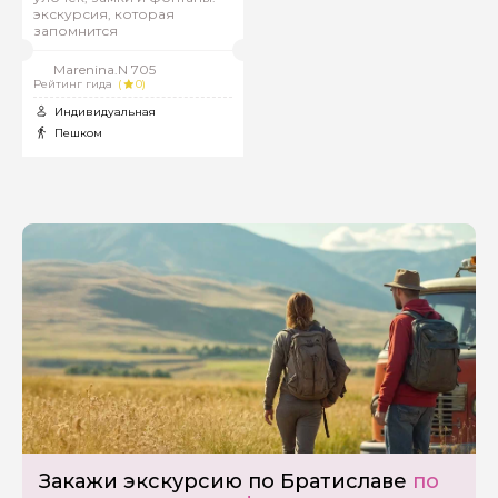
экскурсия, которая
запомнится
Marenina.N 705
Рейтинг гида
(
0)
Индивидуальная
Пешком
Задайте свой вопрос гиду
Как вас зовут
Ваша электронная почта
Закажи экскурсию по Братиславе
по