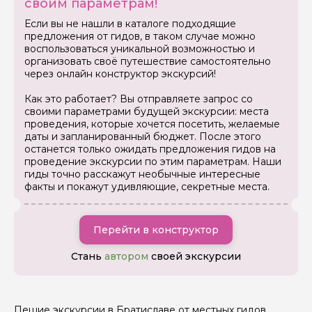
своим параметрам!
Как вас зовут
Если вы не нашли в каталоге подходящие
предложения от гидов, в таком случае можно
воспользоваться уникальной возможностью и
Ваша электронная почта
организовать своё путешествие самостоятельно
через онлайн конструктор экскурсий!
Как это работает? Вы отправляете запрос со
Ваш номер телефона
своими параметрами будущей экскурсии: места
проведения, которые хочется посетить, желаемые
даты и запланированный бюджет. После этого
останется только ожидать предложения гидов на
Вопросы и комментарии
проведение экскурсии по этим параметрам. Наши
Если у вас есть интересующие вопросы, можете их
гиды точно расскажут необычные интересные
задать
факты и покажут удивляющие, секретные места.
Перейти в конструктор
Стань
автором
своей экскурсии
Я даю своё согласие на обработку персональных
данных
Пешие экскурсии в Братиславе от местных гидов.