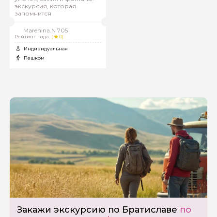
экскурсия, которая
запомнится
Marenina.N 705
Рейтинг гида
(
0)
Индивидуальная
Пешком
Задайте свой вопрос гиду
Закажи экскурсию по Братиславе
по