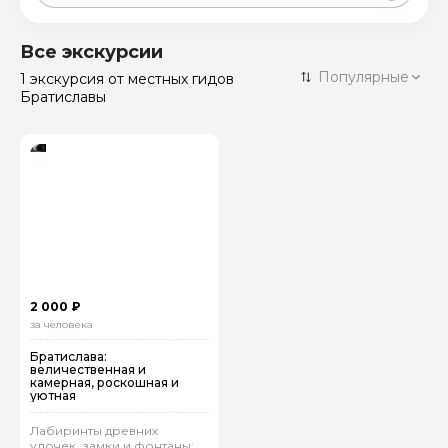
Москва
59 экскурсий
Россия
Все экскурсии
Санкт-Петербург
Популярные
1 экскурсия
от местных гидов
50 экскурсий
Россия
Братиславы
Нижний Новгород
49 экскурсий
Россия
Калининград
28 экскурсий
Россия
Кисловодск
20 экскурсий
Россия
Дербент
17 экскурсий
Россия
2 000 ₽
за человека
Братислава:
величественная и
камерная, роскошная и
уютная
Лабиринты древних
улочек, замки и фонтаны: