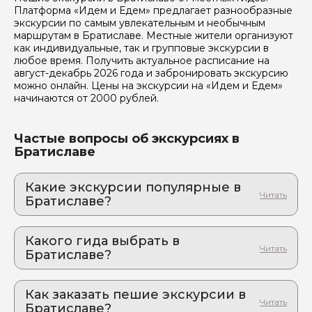
Отправить
Платформа «Идем и Едем» предлагает разнообразные
экскурсии по самым увлекательным и необычным
маршрутам в Братиславе. Местные жители организуют
как индивидуальные, так и групповые экскурсии в
любое время. Получить актуальное расписание на
август-декабрь 2026 года и забронировать экскурсию
можно онлайн. Цены на экскурсии на «Идем и Едем»
начинаются от 2000 рублей.
Частые вопросы об экскурсиях в
Братиславе
Какие экскурсии популярные в
Братиславе?
1. Братислава: величественная и камерная,
роскошная и уютная
Какого гида выбрать в
Лабиринты древних улочек, замки и фонтаны:
Братиславе?
экскурсия, которая запомнится
1. Marenina.N 705
Как заказать пешие экскурсии в
Братиславе?