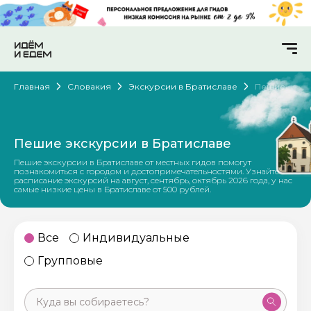
Главная
Словакия
Экскурсии в Братиславе
Пешие
Пешие экскурсии в Братиславе
Пешие экскурсии в Братиславе от местных гидов помогут
познакомиться с городом и достопримечательностями. Узнайте
расписание экскурсий на август, сентябрь, октябрь 2026 года, у нас
самые низкие цены в Братиславе от 500 рублей.
Все
Индивидуальные
Групповые