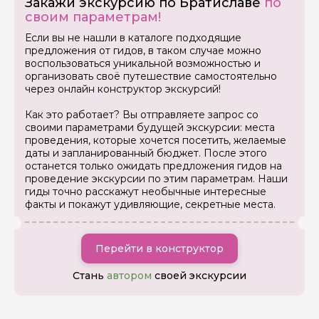
Закажи экскурсию по Братиславе
по
своим параметрам!
Задайте свой вопрос гиду
Если вы не нашли в каталоге подходящие
предложения от гидов, в таком случае можно
Как вас зовут
воспользоваться уникальной возможностью и
организовать своё путешествие самостоятельно
через онлайн конструктор экскурсий!
Ваша электронная почта
Как это работает? Вы отправляете запрос со
своими параметрами будущей экскурсии: места
проведения, которые хочется посетить, желаемые
Ваш номер телефона
даты и запланированный бюджет. После этого
останется только ожидать предложения гидов на
проведение экскурсии по этим параметрам. Наши
гиды точно расскажут необычные интересные
Вопросы и комментарии
факты и покажут удивляющие, секретные места.
Если у вас есть интересующие вопросы, можете их
задать
Перейти в конструктор
Стань
автором
своей экскурсии