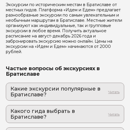
Я даю своё согласие на обработку персональных
Экскурсии по историческим местам в Братиславе от
данных
местных гидов. Платформа «Идем и Едем» предлагает
разнообразные экскурсии по самым увлекательным и
Отправить
необычным маршрутам в Братиславе. Местные жители
организуют как индивидуальные, так и групповые
экскурсии в любое время. Получить актуальное
расписание на август-декабрь 2026 года и
забронировать экскурсию можно онлайн. Цены на
экскурсии на «Идем и Едем» начинаются от 2000
рублей.
Частые вопросы об экскурсиях в
Братиславе
Какие экскурсии популярные в
Братиславе?
1. Братислава: величественная и камерная,
роскошная и уютная
Какого гида выбрать в
Лабиринты древних улочек, замки и фонтаны:
Братиславе?
экскурсия, которая запомнится
1. Marenina.N 705