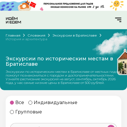
Главная
Словакия
Экскурсии в Братиславе
История и архитектура
Экскурсии по историческим местам в
Братиславе
Экскурсии по историческим местам в Братиславе от местных гидов
помогут познакомиться с городом и достопримечательностями.
Узнайте расписание экскурсий на август, сентябрь, октябрь 2026
года, у нас самые низкие цены в Братиславе от 500 рублей.
Все
Индивидуальные
Групповые