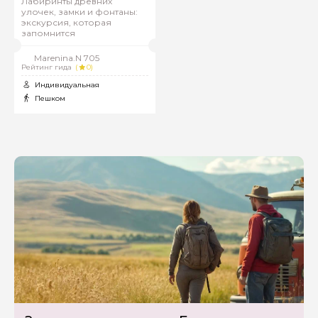
Лабиринты древних
улочек, замки и фонтаны:
экскурсия, которая
запомнится
Marenina.N 705
Рейтинг гида
(
0)
Индивидуальная
Пешком