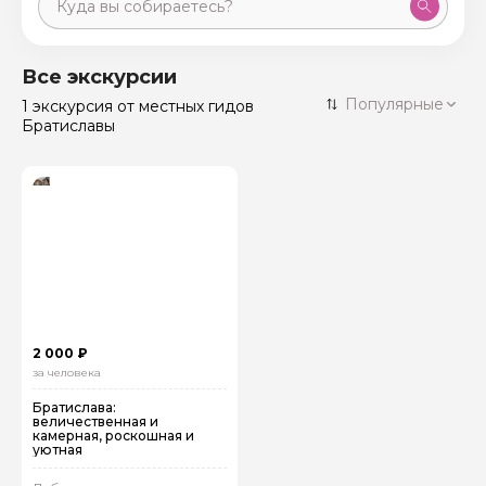
Москва
59 экскурсий
Россия
Все экскурсии
Санкт-Петербург
Популярные
1 экскурсия
от местных гидов
50 экскурсий
Россия
Братиславы
Нижний Новгород
49 экскурсий
Россия
Калининград
28 экскурсий
Россия
Кисловодск
20 экскурсий
Россия
Дербент
17 экскурсий
Россия
2 000 ₽
за человека
Братислава:
величественная и
камерная, роскошная и
уютная