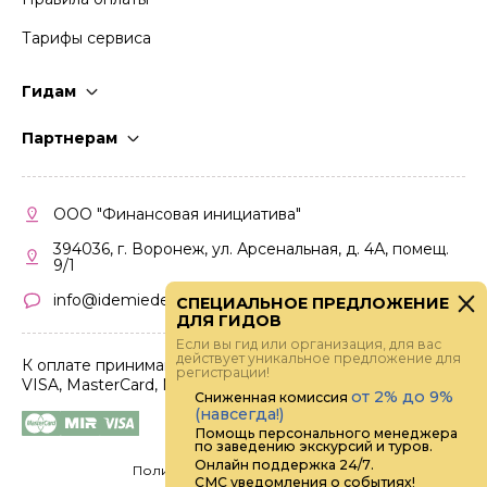
Тарифы сервиса
Гидам
Стать гидом
Партнерам
Частые вопросы
Стать партнером
Правила работы
Кабинет партнера
ООО "Финансовая инициатива"
Правила участия
394036, г. Воронеж, ул. Арсенальная, д. 4А, помещ.
9/1
info@idemiedem.ru
СПЕЦИАЛЬНОЕ ПРЕДЛОЖЕНИЕ
ДЛЯ ГИДОВ
Если вы гид или организация, для вас
действует уникальное предложение для
К оплате принимаются карты
регистрации!
VISA, MasterCard, МИР
от 2% до 9%
Сниженная комиссия
(навсегда!)
Помощь персонального менеджера
по заведению экскурсий и туров.
Онлайн поддержка 24/7.
Политика конфиденциальности
СМС уведомления о событиях!