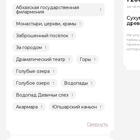
за чел
Абхазская государственная
1
филармония
Суху
древ
Монастыри, церкви, храмы
1
Не упу
Заброшенный посёлок
1
тайны 
прикос
За городом
1
истор
Гр
Драматический театр
Горы
1
1
Мад
Голубые озера
1
Голубое озеро
Водопады
1
1
Водопад Девичьи слез
1
Акармара
Юпшарский каньон
1
1