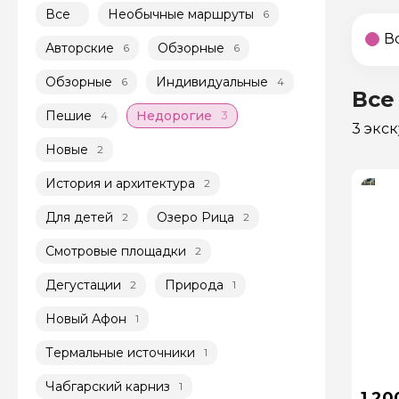
Все
Необычные маршруты
6
В
Авторские
Обзорные
6
6
Обзорные
Индивидуальные
6
4
Все
Пешие
Недорогие
4
3
3 экс
Новые
2
История и архитектура
2
Для детей
Озеро Рица
2
2
Смотровые площадки
2
Дегустации
Природа
2
1
Новый Афон
1
Термальные источники
1
Чабгарский карниз
1
1 20