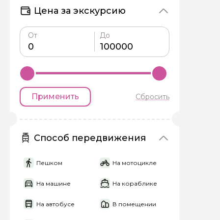
Цена за экскурсию
Задайте св
От
До
Как вас зовут
Вопросы и комме
Если у вас есть инт
Применить
Сбросить
Способ передвижения
Пешком
На мотоцикле
Я даю своё согласие 
персональных данны
На машине
На кораблике
На автобусе
В помещении
Отправить