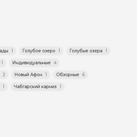
такой
атором
й
ничено
ады
1
Голубое озеро
1
Голубые озера
1
1
Индивидуальные
4
2
Новый Афон
1
Обзорные
6
1
Чабгарский карниз
1