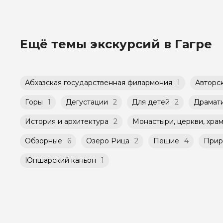
Оплата многодневного тура происходит забл
возможности, указанной на странице самого
Групповые экскурсии проходят по расписани
дополнительного соглашения к Оферте Серв
экскурсии могут быть незнакомые для Вас л
Способы оплаты на сайте: Картой российско
Ещё темы экскурсий в Гагре
Мини-группы проводятся на тех же условиях,
(группа может быть не более 10 человек)
Абхазская государственная филармония
1
Авторс
Горы
1
Дегустации
2
Для детей
2
Драмати
История и архитектура
2
Монастыри, церкви, хра
Обзорные
6
Озеро Рица
2
Пешие
4
Прир
Юпшарский каньон
1