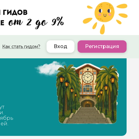
Вход
Регистрация
Как стать гидом?
ут
и.
тябрь
лей.