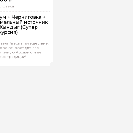
еловека
ум + Черниговка +
мальный источник
. Кындыг (Супер
курсия)
авляйтесь в путешествие,
рое откроет для вас
рупповая
На автобусе
нтичную Абхазию и ее
тые традиции!
адина.Л 133
(
0)
Рейтинг гида