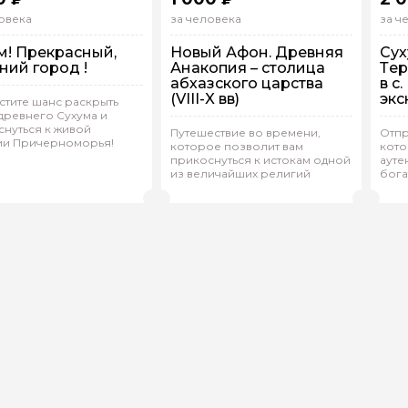
овека
за человека
за ч
м! Прекрасный,
Новый Афон. Древняя
Сух
ний город !
Анакопия – столица
Тер
абхазского царства
в с
(VIII-X вв)
экс
стите шанс раскрыть
древнего Сухума и
нуться к живой
Путешествие во времени,
Отпр
ии Причерноморья!
которое позволит вам
кото
упповая
На автобусе
Групповая
На автобусе
Г
прикоснуться к истокам одной
ауте
из величайших религий
бога
ина.Л 133
(
0)
Мадина.Л 133
(
0)
М
Рейтинг гида
Рейтинг гида