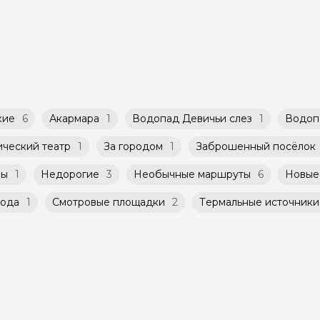
аговременно до начала путешествия, при наличии 
 тура и заключенного между Организатором и Агрег
ю, составленному гидом. Помимо Вас, на группово
иса.
юди.
го банка можно оплатить любую экскурсию.
 что и групповые, но с количество участников огра
кие
6
Акармара
1
Водопад Девичьи слез
1
Водоп
ческий театр
1
За городом
1
Заброшенный посёлок
мы
1
Недорогие
3
Необычные маршруты
6
Новые
ода
1
Смотровые площадки
2
Термальные источники