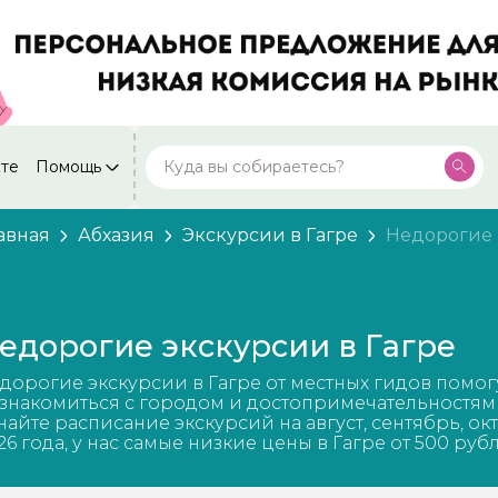
кте
Помощь
Москва
Посмотреть все города
59 экскурсий
Россия
авная
Абхазия
Экскурсии в Гагре
Недорогие
Санкт-Петербург
50 экскурсий
Россия
Нижний Новгород
49 экскурсий
едорогие экскурсии в Гагре
Россия
Калининград
дорогие экскурсии в Гагре от местных гидов помог
28 экскурсий
Россия
знакомиться с городом и достопримечательностям
найте расписание экскурсий на август, сентябрь, ок
Кисловодск
26 года, у нас самые низкие цены в Гагре от 500 руб
20 экскурсий
Россия
Дербент