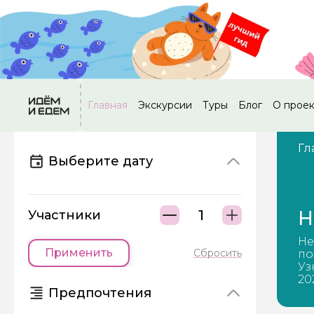
Главная
Экскурсии
Туры
Блог
О прое
Гл
Выберите дату
Н
Участники
Не
Применить
Сбросить
по
Уз
20
Предпочтения