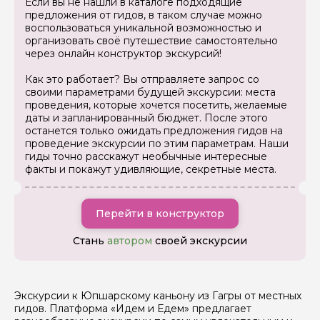
Если вы не нашли в каталоге подходящие
предложения от гидов, в таком случае можно
воспользоваться уникальной возможностью и
организовать своё путешествие самостоятельно
через онлайн конструктор экскурсий!
Как это работает? Вы отправляете запрос со
своими параметрами будущей экскурсии: места
проведения, которые хочется посетить, желаемые
Задайте свой вопрос гиду
даты и запланированный бюджет. После этого
останется только ожидать предложения гидов на
Как вас зовут
проведение экскурсии по этим параметрам. Наши
гиды точно расскажут необычные интересные
факты и покажут удивляющие, секретные места.
Ваша электронная почта
Перейти в конструктор
Ваш номер телефона
Стань
автором
своей экскурсии
Вопросы и комментарии
Экскурсии к Юпшарскому каньону из Гагры от местных
Если у вас есть интересующие вопросы, можете их
гидов. Платформа «Идем и Едем» предлагает
задать