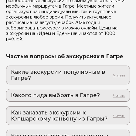
разнообразные экскурсии по самым увлекательным и
необычным маршрутам в Гагре. Местные жители
организуют как индивидуальные, так и групповые
экскурсии в любое время. Получить актуальное
расписание на август-декабрь 2026 года и
забронировать экскурсию можно онлайн. Цены на
экскурсии на «Идем и Едем» начинаются от 1000
рублей.
Я даю своё согласие на обработку персональных
данных
Частые вопросы об экскурсиях в Гагре
Отправить
Какие экскурсии популярные в
Гагре?
1. Новый Афон. Древняя Анакопия –
столица абхазского царства (VIII-X вв).
Какого гида выбрать в Гагре?
Путешествие во времени, которое позволит вам
прикоснуться к истокам одной из величайших
1. Мадина.Л 133
религий
Как заказать экскурсии к
2. Рамин.Б 775
2. Сухум + Черниговка + Термальный
Юпшарскому каньону из Гагры?
источник в с. Кындыг (Супер экскурсия)
Как оформить экскурсию на сайте «Идем и
Отправляйтесь в путешествие, которое откроет
Едем»:
для вас аутентичную Абхазию и ее богатые