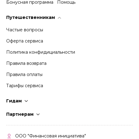
Бонусная программа
Помощь
Путешественникам
Частые вопросы
Оферта сервиса
Политика конфидициальности
Правила возврата
Правила оплаты
Тарифы сервиса
Гидам
Стать гидом
Партнерам
Частые вопросы
Стать партнером
Правила работы
Кабинет партнера
ООО "Финансовая инициатива"