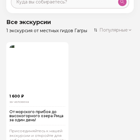
Москва
59 экскурсий
Россия
Все экскурсии
Санкт-Петербург
Популярные
1 экскурсия
от местных гидов Гагры
50 экскурсий
Россия
Нижний Новгород
49 экскурсий
Россия
Калининград
28 экскурсий
Россия
Кисловодск
20 экскурсий
Россия
Дербент
17 экскурсий
1 600 ₽
Россия
за человека
От морского прибоя до
высокогорного озера Рица
за один день!
Присоединяйтесь к нашей
экскурсии и откройте для