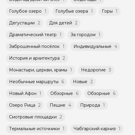
заключенного между Организатором и
Мини-группы проводятся на тех же
Агрегатором дополнительного соглашения
Голубое озеро
1
Голубые озера
1
Горы
1
условиях, что и групповые, но с количество
к Оферте Сервиса.
участников ограничено (группа может быть
Дегустации
2
Для детей
2
не более 10 человек)
Способы оплаты на сайте: Картой
российского банка можно оплатить любую
Драматический театр
1
За городом
1
экскурсию.
Заброшенный посёлок
1
Индивидуальные
4
История и архитектура
2
Монастыри, церкви, храмы
1
Недорогие
3
Необычные маршруты
6
Новые
2
Новый Афон
1
Обзорные
6
Обзорные
6
Озеро Рица
2
Пешие
4
Природа
1
Смотровые площадки
2
Термальные источники
1
Чабгарский карниз
1