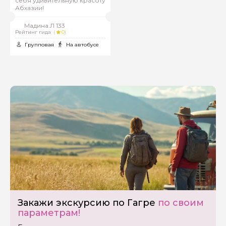
себя удивительную красоту
Абхазии!
Мадина.Л 133
Рейтинг гида
(
0)
Групповая
На автобусе
Закажи экскурсию по Гагре
по своим
параметрам!