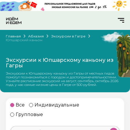
Главная
Абхазия
Экскурсии в Гагре
Юпшарский каньон
Экскурсии к Юпшарскому каньону из
Гагры
Экскурсии к Юпшарскому каньону из Гагры от местных гидов
помогут познакомиться с городом и достопримечательностями.
Узнайте расписание экскурсий на август, сентябрь, октябрь 2026
года, у нас самые низкие цены в Гагре от 500 рублей.
Все
Индивидуальные
Групповые