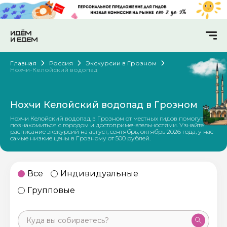
Главная
Россия
Экскурсии в Грозном
Нохчи-Келойский водопад
Нохчи Келойский водопад в Грозном
Нохчи Келойский водопад в Грозном от местных гидов помогут
познакомиться с городом и достопримечательностями. Узнайте
расписание экскурсий на август, сентябрь, октябрь 2026 года, у нас
самые низкие цены в Грозному от 500 рублей.
Все
Индивидуальные
Групповые