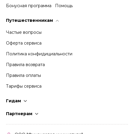
Бонусная программа
Помощь
Путешественникам
Частые вопросы
Оферта сервиса
Политика конфидициальности
Правила возврата
Правила оплаты
Тарифы сервиса
Гидам
Стать гидом
Партнерам
Частые вопросы
Стать партнером
Правила работы
Кабинет партнера