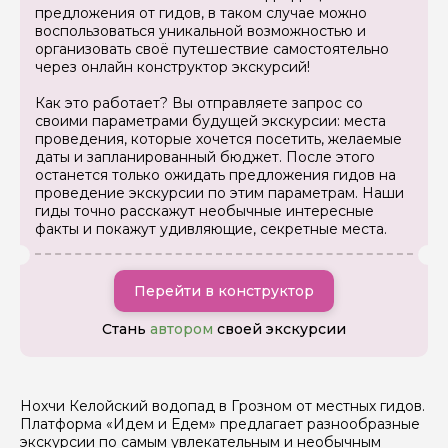
предложения от гидов, в таком случае можно
воспользоваться уникальной возможностью и
организовать своё путешествие самостоятельно
через онлайн конструктор экскурсий!
Как это работает? Вы отправляете запрос со
своими параметрами будущей экскурсии: места
проведения, которые хочется посетить, желаемые
даты и запланированный бюджет. После этого
Задайте свой вопрос гиду
останется только ожидать предложения гидов на
проведение экскурсии по этим параметрам. Наши
Как вас зовут
гиды точно расскажут необычные интересные
факты и покажут удивляющие, секретные места.
Ваша электронная почта
Перейти в конструктор
Стань
автором
своей экскурсии
Ваш номер телефона
Нохчи Келойский водопад в Грозном от местных гидов.
Вопросы и комментарии
Платформа «Идем и Едем» предлагает разнообразные
Если у вас есть интересующие вопросы, можете их
экскурсии по самым увлекательным и необычным
задать