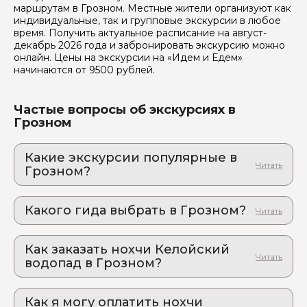
маршрутам в Грозном. Местные жители организуют как
индивидуальные, так и групповые экскурсии в любое
время. Получить актуальное расписание на август-
декабрь 2026 года и забронировать экскурсию можно
онлайн. Цены на экскурсии на «Идем и Едем»
начинаются от 9500 рублей.
Я даю своё согласие на обработку персональных
данных
Частые вопросы об экскурсиях в
Грозном
Отправить
Какие экскурсии популярные в
Грозном?
1. Озеро Кезеной-ам – жемчужина Кавказа!
Очутитесь в затерянном раю Кавказа и посмотрите
Какого гида выбрать в Грозном?
на самое большое и глубокое озеро Северного
Кавказа!
1. Ильяс.Ш 667
2. Экскурсия по настоящей Чечне с душой:
Как заказать нохчи Келойский
2. Омар.А 192
яркие эмоции и фотомоменты
водопад в Грозном?
3. Аслан.А 286
От древних башен Хоя до сверкающего Казеной-
Как оформить экскурсию на сайте «Идем и
Ама: 5 мест, которые нельзя пропустить
Едем»:
Как я могу оплатить нохчи
3. Аргунское ущелье – колыбель Чечни!