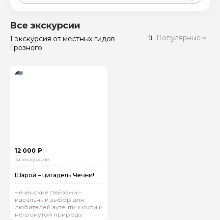
Москва
59 экскурсий
Россия
Все экскурсии
Санкт-Петербург
Популярные
1 экскурсия
от местных гидов
50 экскурсий
Россия
Грозного
Нижний Новгород
49 экскурсий
Россия
Калининград
28 экскурсий
Россия
Кисловодск
20 экскурсий
Россия
Дербент
17 экскурсий
Россия
12 000 ₽
за экскурсию
Шарой – цитадель Чечни!
Чеченские пейзажи –
идеальный выбор для
любителей аутентичности и
нетронутой природы