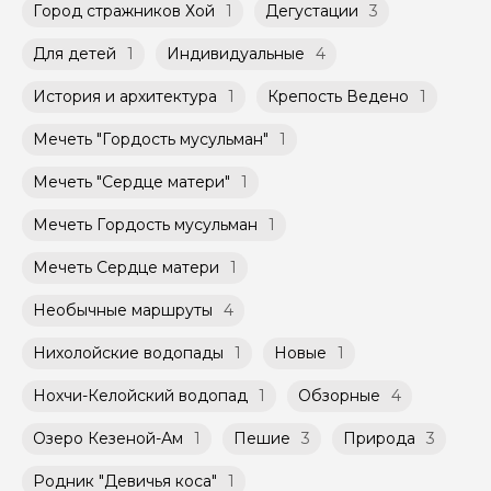
заключенного между Организатором и
Город стражников Хой
1
Дегустации
3
условиях, что и групповые, но с количество
Агрегатором дополнительного соглашения
участников ограничено (группа может быть
к Оферте Сервиса.
Для детей
1
Индивидуальные
4
не более 10 человек)
Способы оплаты на сайте: Картой
История и архитектура
1
Крепость Ведено
1
российского банка можно оплатить любую
экскурсию.
Мечеть "Гордость мусульман"
1
Мечеть "Сердце матери"
1
Мечеть Гордость мусульман
1
Мечеть Сердце матери
1
Необычные маршруты
4
Нихолойские водопады
1
Новые
1
Нохчи-Келойский водопад
1
Обзорные
4
Озеро Кезеной-Ам
1
Пешие
3
Природа
3
Родник "Девичья коса"
1