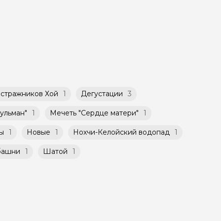
для Вас
ет
такой
атором
й
ничено
 стражников Хой
1
Дегустации
3
ульман"
1
Мечеть "Сердце матери"
1
ы
1
Новые
1
Нохчи-Келойский водопад
1
башни
1
Шатой
1