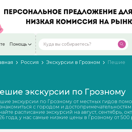
кте
Помощь
Москва
Посмотреть все города
59 экскурсий
Россия
авная
Россия
Экскурсии в Грозном
Пешие
Санкт-Петербург
50 экскурсий
Россия
Нижний Новгород
49 экскурсий
ешие экскурсии по Грозному
Россия
Калининград
шие экскурсии по Грозному от местных гидов помо
28 экскурсий
Россия
знакомиться с городом и достопримечательностям
найте расписание экскурсий на август, сентябрь, ок
Кисловодск
26 года, у нас самые низкие цены в Грозному от 500
20 экскурсий
Россия
Дербент