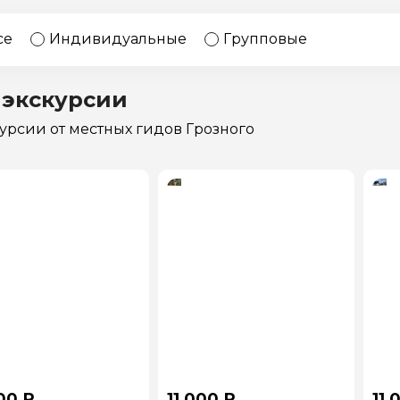
17 экскурсий
Россия
се
Индивидуальные
Групповые
 экскурсии
курсии
от местных гидов Грозного
00 ₽
11 000 ₽
11 