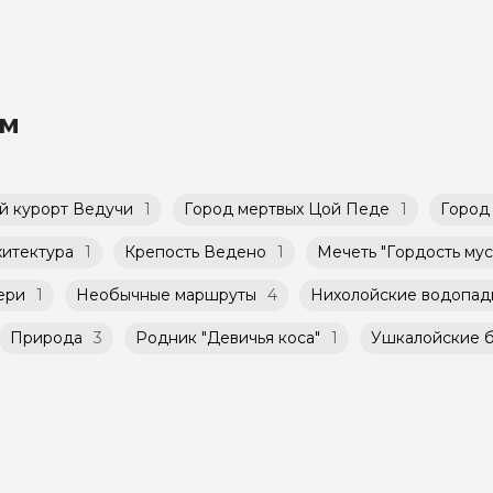
ам предоставляется возможность выбрать удобное 
тоимости экскурсии, за 24 часа до начала, Вам стан
упных в календаре гида.
аговременно до начала путешествия, при наличии 
 тура и заключенного между Организатором и Агрег
ю, составленному гидом. Помимо Вас, на группово
иса.
юди.
го банка можно оплатить любую экскурсию.
ом
 что и групповые, но с количество участников огра
й курорт Ведучи
1
Город мертвых Цой Педе
1
Город
хитектура
1
Крепость Ведено
1
Мечеть "Гордость мус
ери
1
Необычные маршруты
4
Нихолойские водопад
Природа
3
Родник "Девичья коса"
1
Ушкалойские 