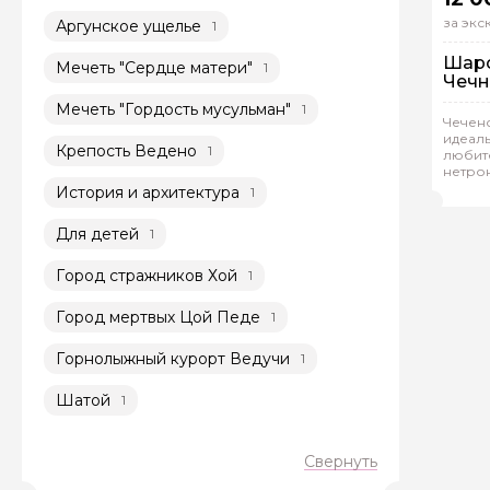
за эк
Аргунское ущелье
1
Шаро
Мечеть "Сердце матери"
1
Чечн
Мечеть "Гордость мусульман"
1
На
Чеченс
идеал
Ин
Крепость Ведено
1
любите
нетро
Асл
История и архитектура
1
Для детей
1
Город стражников Хой
1
Город мертвых Цой Педе
1
Горнолыжный курорт Ведучи
1
Шатой
1