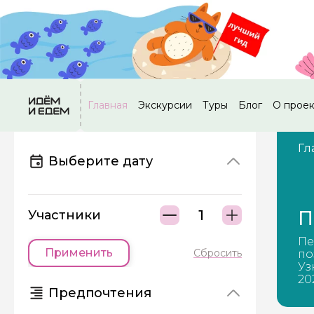
Главная
Экскурсии
Туры
Блог
О прое
Гл
Выберите дату
П
Участники
Пе
Применить
Сбросить
по
Уз
20
Предпочтения