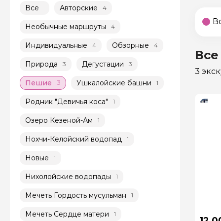
Все
Авторские
4
В
Необычные маршруты
4
Индивидуальные
Обзорные
4
4
Все
Природа
Дегустации
3
3
3 экс
Пешие
Ушкалойские башни
3
1
Родник "Девичья коса"
1
Озеро Кезеной-Ам
1
Нохчи-Келойский водопад
1
Новые
1
Нихолойские водопады
1
Мечеть Гордость мусульман
1
Мечеть Сердце матери
1
12 0