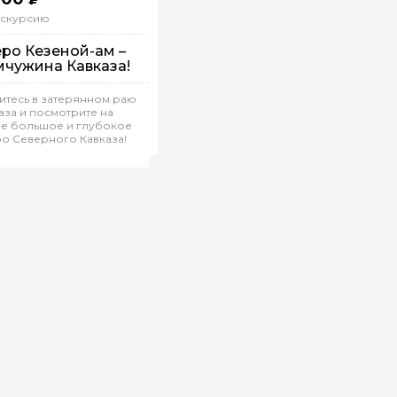
кскурсию
ро Кезеной-ам –
чужина Кавказа!
а машине
итесь в затерянном раю
аза и посмотрите на
ндивидуальная
е большое и глубокое
о Северного Кавказа!
слан.А 286
(
0)
Рейтинг гида