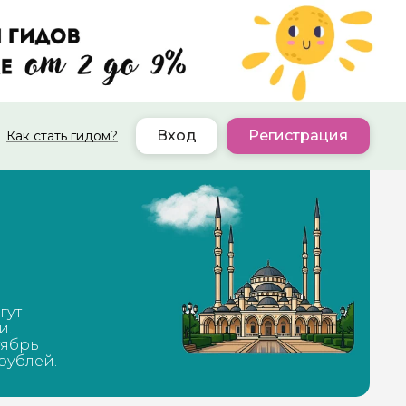
Вход
Регистрация
Как стать гидом?
гут
и.
тябрь
 рублей.