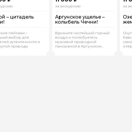
скурсию
за экскурсию
за э
й – цитадель
Аргунское ущелье –
Озе
и!
колыбель Чечни!
жем
 машине
На машине
Н
кие пейзажи –
Вдохните чистейший горный
Очут
ьный выбор для
воздух и полюбуетесь
Кавк
дивидуальная
Индивидуальная
И
лей аутентичности и
красивой природной
само
нутой природы
панорамой в Аргунском
озер
ан.А 286
(
0)
Аслан.А 286
(
0)
А
Рейтинг гида
Рейтинг гида
ущелье!