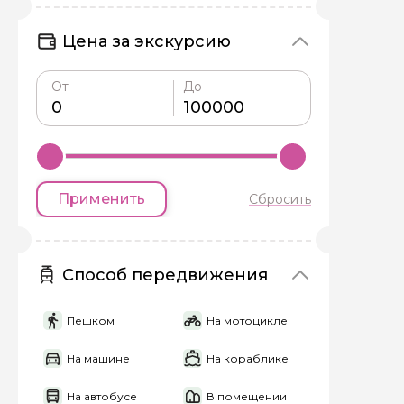
Задайте св
Цена за экскурсию
Как вас зовут
От
До
Вопросы и комме
Если у вас есть инт
Применить
Сбросить
Способ передвижения
Я даю своё согласие 
Пешком
На мотоцикле
персональных данны
На машине
На кораблике
Отправить
На автобусе
В помещении