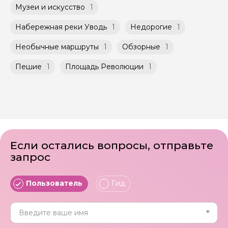
условиях, что и групповые, но с количество
Агрегатором дополнительного соглашения
Музеи и искусство
1
участников ограничено (группа может быть
к Оферте Сервиса.
не более 10 человек)
Набережная реки Уводь
1
Недорогие
1
Способы оплаты на сайте: Картой
российского банка можно оплатить любую
Необычные маршруты
1
Обзорные
1
экскурсию.
Пешие
1
Площадь Революции
1
Если остались вопросы, отправьте
запрос
Пользователь
Гид