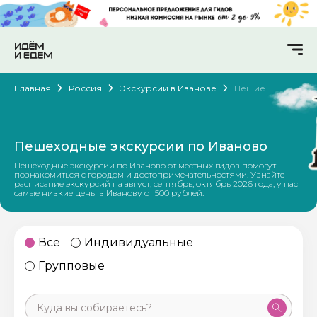
Главная
Россия
Экскурсии в Иванове
Пешие
Пешеходные экскурсии по Иваново
Пешеходные экскурсии по Иваново от местных гидов помогут
познакомиться с городом и достопримечательностями. Узнайте
расписание экскурсий на август, сентябрь, октябрь 2026 года, у нас
самые низкие цены в Иванову от 500 рублей.
Все
Индивидуальные
Групповые