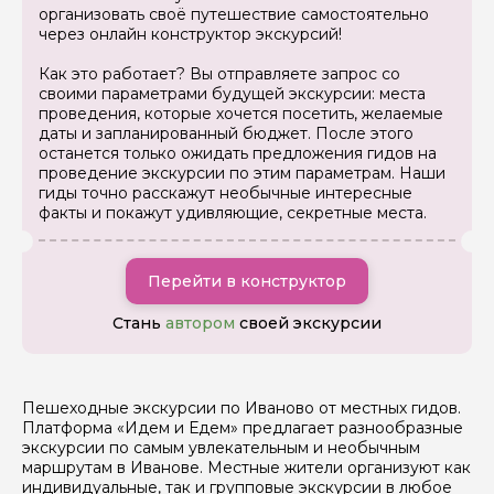
организовать своё путешествие самостоятельно
Как вас зовут
через онлайн конструктор экскурсий!
Как это работает? Вы отправляете запрос со
своими параметрами будущей экскурсии: места
Ваша электронная почта
проведения, которые хочется посетить, желаемые
даты и запланированный бюджет. После этого
останется только ожидать предложения гидов на
проведение экскурсии по этим параметрам. Наши
Ваш номер телефона
гиды точно расскажут необычные интересные
факты и покажут удивляющие, секретные места.
Вопросы и комментарии
Если у вас есть интересующие вопросы, можете их
Перейти в конструктор
задать
Стань
автором
своей экскурсии
Пешеходные экскурсии по Иваново от местных гидов.
Платформа «Идем и Едем» предлагает разнообразные
экскурсии по самым увлекательным и необычным
Я даю своё согласие на обработку персональных
маршрутам в Иванове. Местные жители организуют как
данных
индивидуальные, так и групповые экскурсии в любое