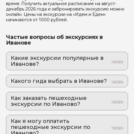
время. Получить актуальное расписание на август-
Отправить
декабрь 2026 года и забронировать экскурсию можно
онлайн. Цены на экскурсии на «Идем и Едем»
начинаются от 1000 рублей.
Частые вопросы об экскурсиях в
Иванове
Какие экскурсии популярные в
Иванове?
1. Иваново – рубин Золотого кольца
Путешествие по городу текстиля
Какого гида выбрать в Иванове?
1. Татьяна.К 558
Как заказать пешеходные
2. Вера.Ш 943
экскурсии по Иваново?
Как оформить экскурсию на сайте «Идем и
Едем»:
Как я могу оплатить
пешеходные экскурсии по
выберите экскурсию, на которую вы хотите
Иваново?