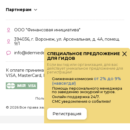
Стать гидом
Партнерам
Частые вопросы
Стать партнером
Правила работы
Кабинет партнера
ООО "Финансовая инициатива"
Правила участия
394036, г. Воронеж, ул. Арсенальная, д. 4А, помещ.
9/1
info@idemiedem.ru
СПЕЦИАЛЬНОЕ ПРЕДЛОЖЕНИЕ
ДЛЯ ГИДОВ
Если вы гид или организация, для вас
действует уникальное предложение для
К оплате принимаются карты
регистрации!
VISA, MasterCard, МИР
от 2% до 9%
Сниженная комиссия
(навсегда!)
Помощь персонального менеджера
по заведению экскурсий и туров.
Онлайн поддержка 24/7.
Политика конфиденциальности
СМС уведомления о событиях!
©
2026 Все права защищены.
Digital
Регистрация