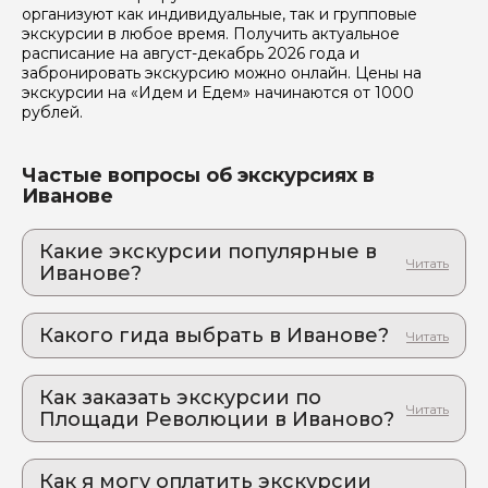
организуют как индивидуальные, так и групповые
экскурсии в любое время. Получить актуальное
Отправить
расписание на август-декабрь 2026 года и
забронировать экскурсию можно онлайн. Цены на
экскурсии на «Идем и Едем» начинаются от 1000
рублей.
Частые вопросы об экскурсиях в
Иванове
Какие экскурсии популярные в
Иванове?
1. Иваново – рубин Золотого кольца
Путешествие по городу текстиля
Какого гида выбрать в Иванове?
1. Вера.Ш 943
Как заказать экскурсии по
2. Татьяна.К 558
Площади Революции в Иваново?
Как оформить экскурсию на сайте «Идем и
Едем»:
Как я могу оплатить экскурсии