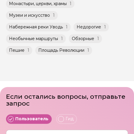
быть незнакомые для Вас люди.
указанной на странице самого тура и
Монастыри, церкви, храмы
1
заключенного между Организатором и
Мини-группы проводятся на тех же
Агрегатором дополнительного соглашения
Музеи и искусство
1
условиях, что и групповые, но с количество
к Оферте Сервиса.
участников ограничено (группа может быть
Набережная реки Уводь
1
Недорогие
1
не более 10 человек)
Способы оплаты на сайте: Картой
российского банка можно оплатить любую
Необычные маршруты
1
Обзорные
1
экскурсию.
Пешие
1
Площадь Революции
1
Если остались вопросы, отправьте
запрос
Пользователь
Гид