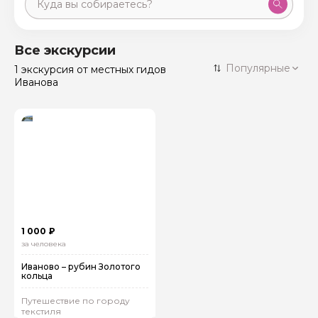
Москва
59 экскурсий
Россия
Все экскурсии
Санкт-Петербург
Популярные
1 экскурсия
от местных гидов
50 экскурсий
Россия
Иванова
Нижний Новгород
49 экскурсий
Россия
Калининград
28 экскурсий
Россия
Кисловодск
20 экскурсий
Россия
Дербент
17 экскурсий
Россия
1 000 ₽
за человека
Иваново – рубин Золотого
кольца
Путешествие по городу
текстиля