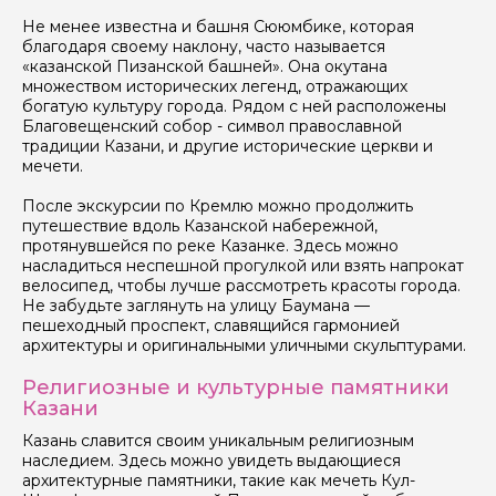
Не менее известна и башня Сююмбике, которая
благодаря своему наклону, часто называется
«казанской Пизанской башней». Она окутана
множеством исторических легенд, отражающих
богатую культуру города. Рядом с ней расположены
Благовещенский собор - символ православной
традиции Казани, и другие исторические церкви и
мечети.
После экскурсии по Кремлю можно продолжить
путешествие вдоль Казанской набережной,
протянувшейся по реке Казанке. Здесь можно
насладиться неспешной прогулкой или взять напрокат
велосипед, чтобы лучше рассмотреть красоты города.
Не забудьте заглянуть на улицу Баумана —
пешеходный проспект, славящийся гармонией
архитектуры и оригинальными уличными скульптурами.
Религиозные и культурные памятники
Казани
Казань славится своим уникальным религиозным
наследием. Здесь можно увидеть выдающиеся
архитектурные памятники, такие как мечеть Кул-