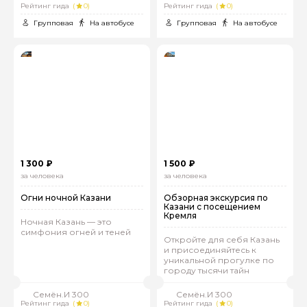
Рейтинг гида
(
0)
Рейтинг гида
(
0)
Групповая
На автобусе
Групповая
На автобусе
1 300 ₽
1 500 ₽
за человека
за человека
Огни ночной Казани
Обзорная экскурсия по
Казани с посещением
Кремля
Ночная Казань — это
симфония огней и теней
Откройте для себя Казань
и присоединяйтесь к
уникальной прогулке по
городу тысячи тайн
Семён.И 300
Семён.И 300
Рейтинг гида
(
0)
Рейтинг гида
(
0)