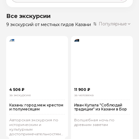
Москва
59 экскурсий
Россия
Все экскурсии
Санкт-Петербург
Популярные
9 экскурсий
от местных гидов Казани
50 экскурсий
Россия
Нижний Новгород
49 экскурсий
Россия
Калининград
28 экскурсий
Россия
Кисловодск
20 экскурсий
Россия
Дербент
17 экскурсий
4 506 ₽
11 900 ₽
Россия
за экскурсию
за человека
Казань: город меж крестом
Иван Купала "Соблюдай
и полумесяцем
традиции" из Казани в Бор
Авторская экскурсия по
Волшебная ночь по
историческим и
древним заветам
культурным
достопримечательностям
столицы Татарстана