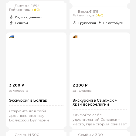
Диляра.Г 594
Рейтинг гида
(
0)
Вера.Ф 518
Рейтинг гида
(
0)
Индивидуальная
Пешком
Групповая
На автобусе
3 200 ₽
2 200 ₽
за человека
за человека
Экскурсия в Болгар
Экскурсия в Свияжск +
Храм всех религий
Откройте для себя
Откройте себе
древнюю столицу
удивительный Свияжск –
Волжской Булгарии
место, где история оживает
Семён.И 300
Семён.И 300