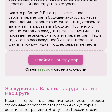
через онлайн конструктор экскурсий!
Как это работает? Вы отправляете запрос со
Ваша электронная почта
своими параметрами будущей экскурсии: места
проведения, которые хочется посетить, желаемые
даты и запланированный бюджет. После этого
останется только ожидать предложения гидов на
Ваш номер телефона
проведение экскурсии по этим параметрам. Наши
гиды точно расскажут необычные интересные
факты и покажут удивляющие, секретные места.
Вопросы и комментарии
Если у вас есть интересующие вопросы, можете их
задать
Перейти в конструктор
Стань
автором
своей экскурсии
Экскурсии по Казани: неординарные
маршруты
Я даю своё согласие на обработку персональных
данных
Казань — город с тысячелетним наследием, в котором
гармонично переплетаются различные культуры и
религиозные традиции. Этот уголок России, столица
Отправить