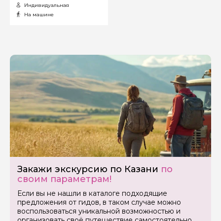
Индивидуальная
незабываемой.
На машине
Закажи экскурсию по Казани
по
своим параметрам!
Если вы не нашли в каталоге подходящие
Задайте свой вопрос гиду
предложения от гидов, в таком случае можно
воспользоваться уникальной возможностью и
организовать своё путешествие самостоятельно
Как вас зовут