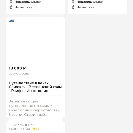
Индивидуальная
Индивидуальная
На машине
На машине
18 000 ₽
за экскурсию
Путешествие в веках:
Свияжск - Вселенский храм
- Раифа - Иннополис
Захватывающее
путешествие по самым
интересным окрестностям
Казани. Старинный
Свияжск, молодой
Иннополис, уютная Раифа
Мария.В 99
и уникальный Вселенский
Рейтинг гида
(
0)
храм сделают экскурсию