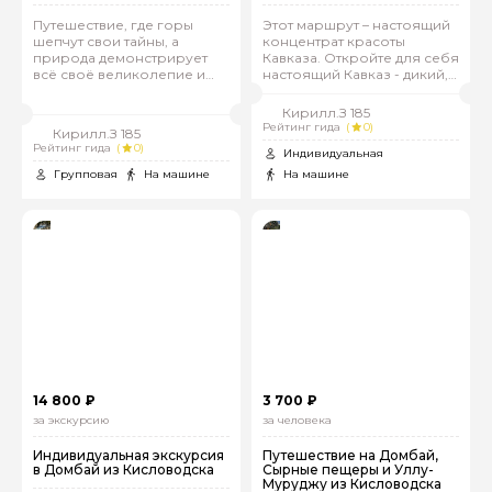
Путешествие, где горы
Этот маршрут – настоящий
шепчут свои тайны, а
концентрат красоты
природа демонстрирует
Кавказа. Откройте для себя
всё своё великолепие и
настоящий Кавказ - дикий,
мощь!
прекрасный и
незабываемый!
Кирилл.З 185
Рейтинг гида
(
0)
Кирилл.З 185
Рейтинг гида
(
0)
Индивидуальная
Групповая
На машине
На машине
Задайте свой вопрос гиду
Как вас зовут
Ваша электронная почта
Ваш номер телефона
14 800 ₽
3 700 ₽
за экскурсию
за человека
Индивидуальная экскурсия
Путешествие на Домбай,
в Домбай из Кисловодска
Сырные пещеры и Уллу-
Вопросы и комментарии
Муруджу из Кисловодска