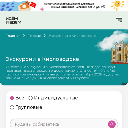
Главная
Россия
Экскурсии в Кисловодске
Экскурсии в Кисловодске
Интересные экскурсии в Кисловодске от местных гидов помогут
познакомиться с городом и достопримечательностями. Узнайте
расписание экскурсий на август, сентябрь, октябрь 2026 года, у нас
самые низкие цены в Кисловодске от 500 рублей.
Все
Индивидуальные
Групповые