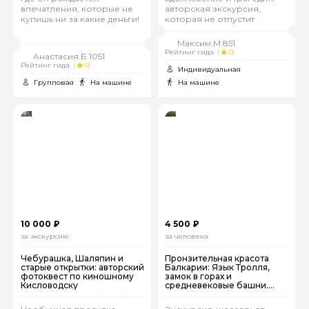
впечатления, которые не
авторская экскурсия,
купишь ни за какие деньги!
которая не отпустит
Максим.М 851
Рейтинг гида
(
0)
Анастасия.Б 1051
Рейтинг гида
(
0)
Индивидуальная
Групповая
На машине
На машине
10 000 ₽
4 500 ₽
за экскурсию
за человека
Чебурашка, Шаляпин и
Пронзительная красота
старые открытки: авторский
Балкарии: Язык Тролля,
фотоквест по киношному
замок в горах и
Кисловодску
средневековые башни.
Выезд из Кисловодска