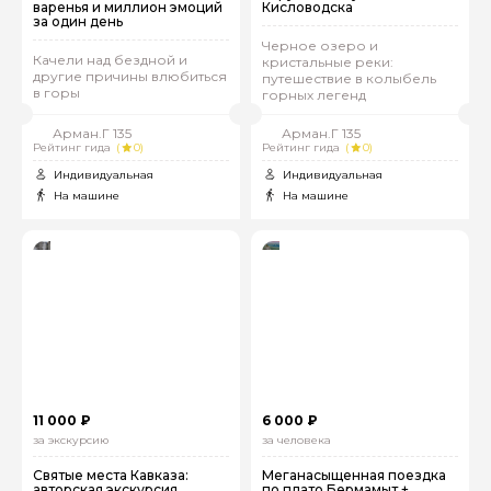
варенья и миллион эмоций
Кисловодска
за один день
Черное озеро и
Качели над бездной и
кристальные реки:
другие причины влюбиться
путешествие в колыбель
в горы
горных легенд
Арман.Г 135
Арман.Г 135
Рейтинг гида
(
0)
Рейтинг гида
(
0)
Индивидуальная
Индивидуальная
На машине
На машине
11 000 ₽
6 000 ₽
за экскурсию
за человека
Святые места Кавказа:
Меганасыщенная поездка
авторская экскурсия,
по плато Бермамыт +