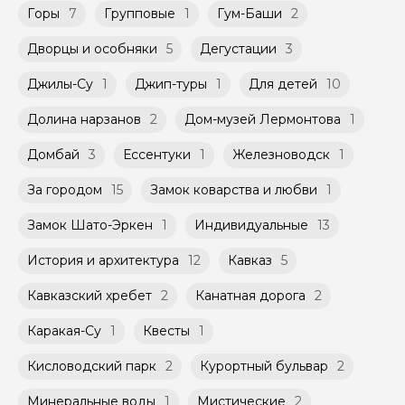
Мини-группы проводятся на тех же
заключенного между Организатором и
Горы
7
Групповые
1
Гум-Баши
2
условиях, что и групповые, но с количество
Агрегатором дополнительного соглашения
участников ограничено (группа может быть
к Оферте Сервиса.
Дворцы и особняки
5
Дегустации
3
не более 10 человек)
Способы оплаты на сайте: Картой
Джилы-Су
1
Джип-туры
1
Для детей
10
российского банка можно оплатить любую
экскурсию.
Долина нарзанов
2
Дом-музей Лермонтова
1
Домбай
3
Ессентуки
1
Железноводск
1
За городом
15
Замок коварства и любви
1
Замок Шато-Эркен
1
Индивидуальные
13
История и архитектура
12
Кавказ
5
Кавказский хребет
2
Канатная дорога
2
Каракая-Су
1
Квесты
1
Кисловодский парк
2
Курортный бульвар
2
Минеральные воды
1
Мистические
2