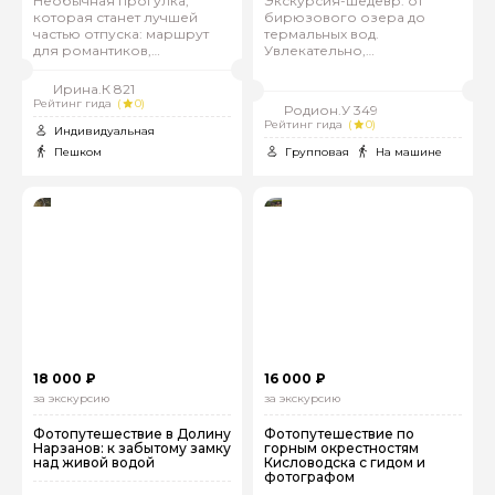
Необычная прогулка,
Экскурсия-шедевр: от
которая станет лучшей
бирюзового озера до
частью отпуска: маршрут
термальных вод.
для романтиков,
Увлекательно,
любопытных и ищущих
эмоционально,
эмоции
незабываемо!
Ирина.К 821
Рейтинг гида
(
0)
Родион.У 349
Рейтинг гида
(
0)
Индивидуальная
Пешком
Групповая
На машине
18 000 ₽
16 000 ₽
за экскурсию
за экскурсию
Фотопутешествие в Долину
Фотопутешествие по
Нарзанов: к забытому замку
горным окрестностям
над живой водой
Кисловодска с гидом и
фотографом