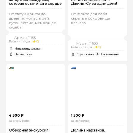
которая останется в сердце
Джилы-Су за один день!
От статуи Христа до
Откройте для себя
древних монастырей:
скрытые сокровища
путешествие, меняющее
Кавказа
судьбы
Арман.Г 135
Рейтинг гида
(
0)
Мурат.Т 633
Рейтинг гида
(
0)
Индивидуальная
На машине
Групповая
На машине
4 500 ₽
1 500 ₽
за экскурсию
за человека
Обзорная экскурсия
Долина нарзанов,