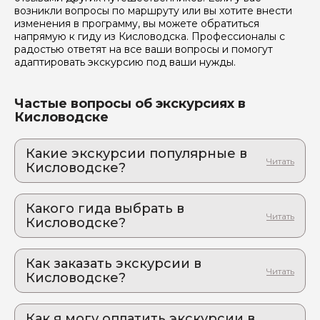
возникли вопросы по маршруту или вы хотите внести
изменения в программу, вы можете обратиться
напрямую к гиду из Кисловодска. Профессионалы с
радостью ответят на все ваши вопросы и помогут
адаптировать экскурсию под ваши нужды.
Частые вопросы об экскурсиях в
Кисловодске
Какие экскурсии популярные в
Кисловодске?
1. Долина нарзанов, живописные панорамы
и минеральные источники из Кисловодска
Какого гида выбрать в
Кавказская сказка: незабываемая экскурсия в
Кисловодске?
оазис красоты и здоровья
1. Мурат.Т 633
2. Святые места Кавказа: авторская
экскурсия, которая останется в сердце
Как заказать экскурсии в
2. Максим.М 851
От статуи Христа до древних монастырей:
Кисловодске?
3. Татьяна.В 572
путешествие, меняющее судьбы
Как оформить экскурсию на сайте «Идем и
4. Оганисян.Д 995
3. Эльбрус, Гижгит и Поляна нарзанов из
Едем»:
Как я могу оплатить экскурсии в
Кисловодска