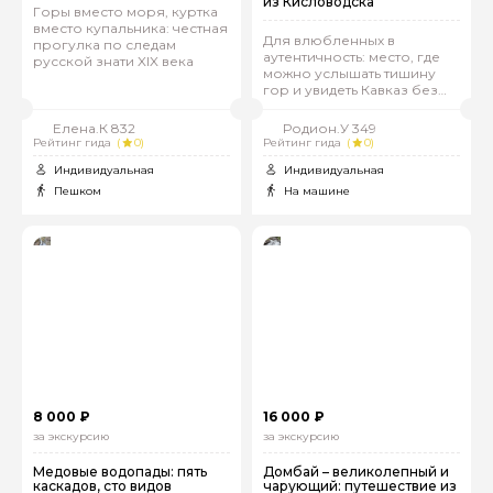
из Кисловодска
Горы вместо моря, куртка
вместо купальника: честная
Для влюбленных в
прогулка по следам
аутентичность: место, где
русской знати XIX века
можно услышать тишину
гор и увидеть Кавказ без
глянца
Елена.К 832
Родион.У 349
Рейтинг гида
(
0)
Рейтинг гида
(
0)
Индивидуальная
Индивидуальная
Пешком
На машине
8 000 ₽
16 000 ₽
за экскурсию
за экскурсию
Медовые водопады: пять
Домбай – великолепный и
каскадов, сто видов
чарующий: путешествие из