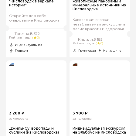
"Кисловодск в зеркале
живописные панорамы и
истории"
минеральные источники из
Кисловодска
Откройте для себя
Кавказская сказка:
очарование Кисловодска
незабываемая экскурсия в
оазис красоты и здоровья
Татьяна.В 572
Рейтинг гида
(
0)
Кирилл.З 185
Рейтинг гида
(
0)
Индивидуальная
Пешком
Групповая
На машине
3 200 ₽
3 700 ₽
за человека
за человека
Джилы-Су, водопады и
Индивидуальная экскурсия
суслики (из Кисловодска)
на Эльбрус из Кисловодска