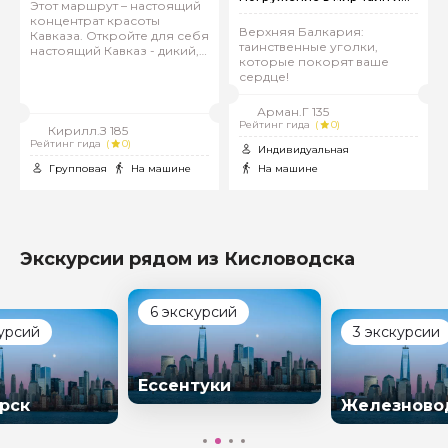
Этот маршрут – настоящий
чудес Кавказа
концентрат красоты
Верхняя Балкария:
Кавказа. Откройте для себя
таинственные уголки,
настоящий Кавказ - дикий,
которые покорят ваше
прекрасный и
сердце!
незабываемый!
Арман.Г 135
Рейтинг гида
(
0)
Кирилл.З 185
Рейтинг гида
(
0)
Индивидуальная
Групповая
На машине
На машине
Экскурсии рядом из Кисловодска
6 экскурсий
курсий
3 экскурсии
Ессентуки
рск
Железново