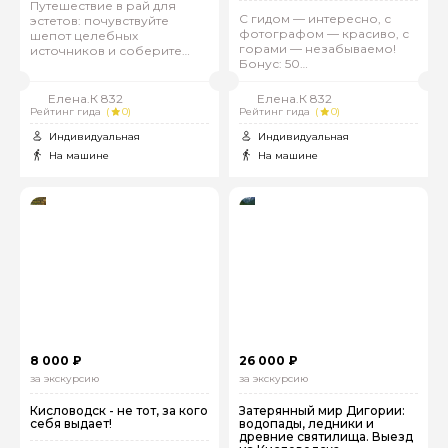
Путешествие в рай для
С гидом — интересно, с
эстетов: почувствуйте
фотографом — красиво, с
шепот целебных
горами — незабываемо!
источников и соберите
Бонус: 50
пазл невероятных эмоций
профессиональных фото
Елена.К 832
Елена.К 832
Рейтинг гида
(
0)
Рейтинг гида
(
0)
Индивидуальная
Индивидуальная
На машине
На машине
8 000 ₽
26 000 ₽
за экскурсию
за экскурсию
Кисловодск - не тот, за кого
Затерянный мир Дигории:
себя выдает!
водопады, ледники и
древние святилища. Выезд