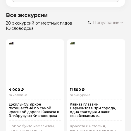
Москва
59 экскурсий
Россия
Все экскурсии
Санкт-Петербург
Популярные
20 экскурсий
от местных гидов
50 экскурсий
Россия
Кисловодска
Нижний Новгород
49 экскурсий
Россия
Калининград
28 экскурсий
Россия
Кисловодск
20 экскурсий
Россия
Дербент
17 экскурсий
Россия
4 000 ₽
11 500 ₽
за человека
за экскурсию
Джилы-Су: яркое
Кавказ глазами
путешествие по самой
Лермонтова: три города,
красивой дороге Кавказа к
одна трагедия и ваши
Эльбрусу из Кисловодска
незабываемые
впечатления. Выезд из
Кисловодска
Попробуйте нарзан там,
Красота и история,
где он рождается:
вдохновение и трагедия: