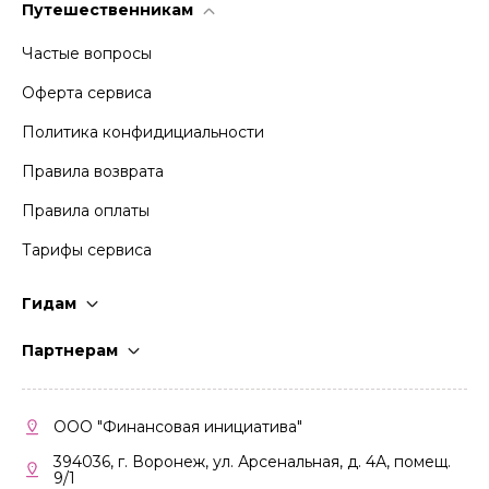
Путешественникам
Частые вопросы
Оферта сервиса
Политика конфидициальности
Правила возврата
Правила оплаты
Тарифы сервиса
Гидам
Стать гидом
Партнерам
Частые вопросы
Стать партнером
Правила работы
Кабинет партнера
ООО "Финансовая инициатива"
Правила участия
394036, г. Воронеж, ул. Арсенальная, д. 4А, помещ.
9/1