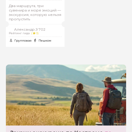
Два маршрута, три
сувенира и море эмоций —
экскурсия, которую нельзя
пропустить
Александр.З 702
Рейтинг гида
(
0)
Групповая
Пешком
Задайте свой вопрос гиду
Как вас зовут