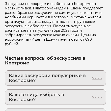
Экскурсии по дворцам и особнякам в Костроме от
местных гидов. Платформа «Идем и Едем» предлагает
разнообразные экскурсии по самым увлекательным и
необычным маршрутам в Костроме. Местные жители
организуют как индивидуальные, так и групповые
экскурсии в любое время. Получить актуальное
расписание на август-декабрь 2026 года и
забронировать экскурсию можно онлайн. Цены на
экскурсии на «Идем и Едем» начинаются от 690
рублей.
Частые вопросы об экскурсиях в
Костроме
Какие экскурсии популярные в
Костроме?
1. Иммерсивная экскурсия в Костроме
Путешествие по городу в наушниках, которое
Какого гида выбрать в
перенесет вас в прошлое!
Костроме?
2. Кострома, о которой вы не слышали:
1. Олеся.С 577
необычная прогулка с вкусными