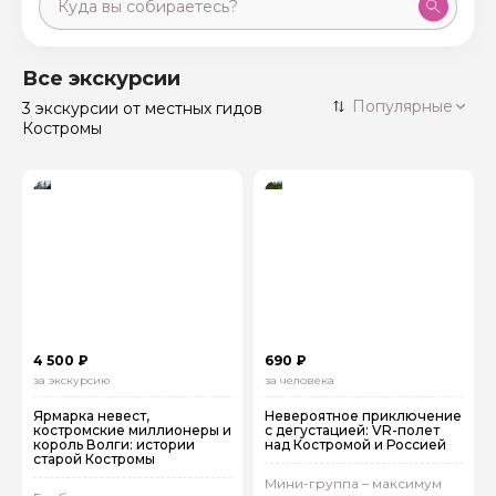
Москва
59 экскурсий
Россия
Все экскурсии
Санкт-Петербург
Популярные
3 экскурсии
от местных гидов
50 экскурсий
Россия
Костромы
Нижний Новгород
49 экскурсий
Россия
Калининград
28 экскурсий
Россия
Кисловодск
20 экскурсий
Россия
Дербент
17 экскурсий
Россия
4 500 ₽
690 ₽
за экскурсию
за человека
Ярмарка невест,
Невероятное приключение
костромские миллионеры и
с дегустацией: VR-полет
король Волги: истории
над Костромой и Россией
старой Костромы
Мини-группа – максимум