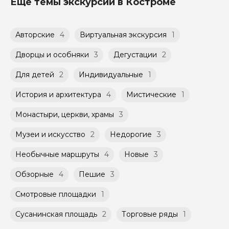
Ещё темы экскурсий в Костроме
возможность выбрать удобное для Вас
Возможность оплатить картой или
время и дату проведения экскурсии из
переводом с карты на карту Вы можете
доступных в календаре гида.
обсудить с гидом заранее.
Авторские
4
Виртуальная экскурсия
1
Оплата многодневного тура происходит
Групповые экскурсии проходят по
заблаговременно до начала путешествия,
расписанию, составленному гидом.
при наличии такой возможности,
Дворцы и особняки
3
Дегустации
2
Помимо Вас, на групповой экскурсии могут
указанной на странице самого тура и
быть незнакомые для Вас люди.
заключенного между Организатором и
Для детей
2
Индивидуальные
1
Агрегатором дополнительного соглашения
Мини-группы проводятся на тех же
к Оферте Сервиса.
История и архитектура
4
Мистические
1
условиях, что и групповые, но с количество
участников ограничено (группа может быть
Способы оплаты на сайте: Картой
Монастыри, церкви, храмы
3
не более 10 человек)
российского банка можно оплатить любую
экскурсию.
Музеи и искусство
2
Недорогие
3
Необычные маршруты
4
Новые
3
Обзорные
4
Пешие
3
Смотровые площадки
1
Сусанинская площадь
2
Торговые ряды
1