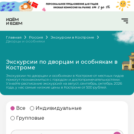
Главная
Россия
Экскурсии в Костроме
Дворцы и особняки
Экскурсии по дворцам и особнякам в
Костроме
Экскурсии по дворцам и особнякам в Костроме от местных гидов
помогут познакомиться с городом и достопримечательностями.
Узнайте расписание экскурсий на август, сентябрь, октябрь 2026
года, у нас самые низкие цены в Костроме от 500 рублей.
Все
Индивидуальные
Групповые