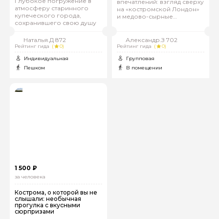
Глубокое погружение в
впечатлений: взгляд сверху
атмосферу старинного
на «костромской Лондон»
купеческого города,
и медово-сырные
сохранившего свою душу
сюрпризы
Наталья.Д 872
Александр.З 702
Рейтинг гида
(
0)
Рейтинг гида
(
0)
Индивидуальная
Групповая
Пешком
В помещении
1 500 ₽
за человека
Кострома, о которой вы не
слышали: необычная
прогулка с вкусными
сюрпризами