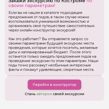
Закажи экскурсию по Костроме
по
Ваша электронная почта
своим параметрам!
Если вы не нашли в каталоге подходящие
предложения от гидов, в таком случае можно
Ваш номер телефона
воспользоваться уникальной возможностью и
организовать своё путешествие самостоятельно
через онлайн конструктор экскурсий!
Вопросы и комментарии
Как это работает? Вы отправляете запрос со
Если у вас есть интересующие вопросы, можете их
своими параметрами будущей экскурсии: места
задать
проведения, которые хочется посетить, желаемые
даты и запланированный бюджет. После этого
останется только ожидать предложения гидов на
проведение экскурсии по этим параметрам. Наши
гиды точно расскажут необычные интересные
факты и покажут удивляющие, секретные места.
Я даю своё согласие на обработку персональных
данных
Перейти в конструктор
Стань
автором
своей экскурсии
Отправить