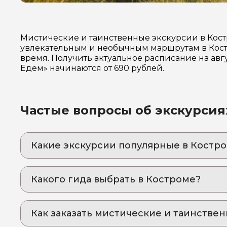
Мистические и таинственные экскурсии в Кост
увлекательным и необычным маршрутам в Кост
время. Получить актуальное расписание на авг
Едем» начинаются от 690 рублей.
Частые вопросы об экскурсия
Какие экскурсии популярные в Костр
1. Невероятное приключение с дегустацией:
Мини-группа – максимум впечатлений: взгл
Какого гида выбрать в Костроме?
сюрпризы
1. Наталья.Д 872
2. Ярмарка невест, костромские миллионеры
Глубокое погружение в атмосферу старинног
Как заказать мистические и таинстве
2. Александр.З 702
3. Кострома, о которой вы не слышали: нео