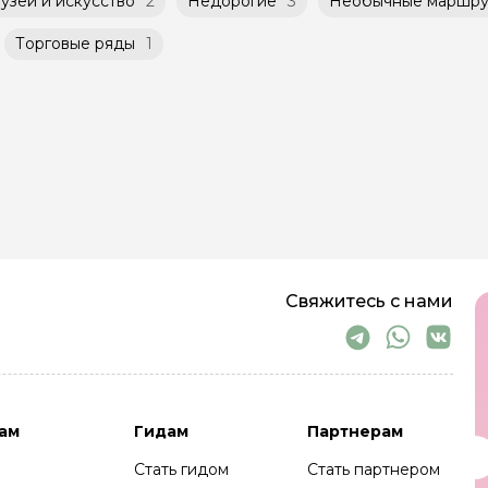
узеи и искусство
2
Недорогие
3
Необычные маршру
Торговые ряды
1
Свяжитесь с нами
ам
Гидам
Партнерам
Стать гидом
Стать партнером