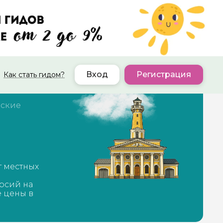
Вход
Регистрация
Как стать гидом?
ские
т местных
рсий на
е цены в