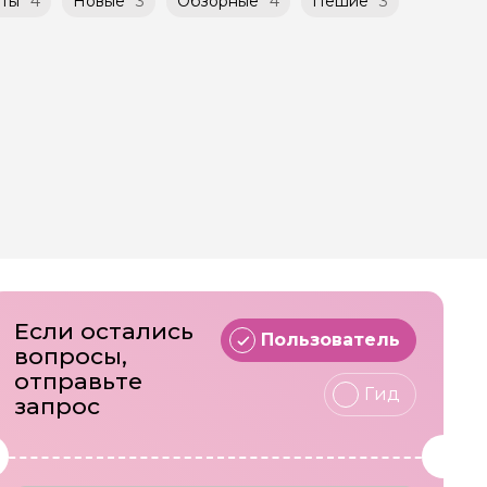
ты
4
Новые
3
Обзорные
4
Пешие
3
Если остались
Пользователь
вопросы,
отправьте
Гид
запрос