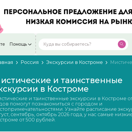
кте
Помощь
Москва
Посмотреть все города
59 экскурсий
Россия
авная
Россия
Экскурсии в Костроме
Мистиче
Санкт-Петербург
50 экскурсий
Россия
истические и таинственные
Нижний Новгород
кскурсии в Костроме
49 экскурсий
Россия
стические и таинственные экскурсии в Костроме о
Калининград
28 экскурсий
дов помогут познакомиться с городом и
Россия
стопримечательностями. Узнайте расписание экску
густ, сентябрь, октябрь 2026 года, у нас самые низки
Кисловодск
20 экскурсий
строме от 500 рублей.
Россия
Дербент