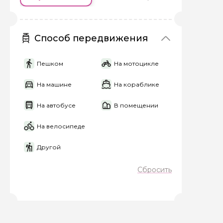
Вопросы и комме
Если у вас есть инт
Способ передвижения
Пешком
На мотоцикле
На машине
На кораблике
На автобусе
В помещении
Я даю своё согласие 
персональных данны
На велосипеде
Отправить
Другой
Сбросить