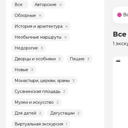
Все
Авторские
4
В
Обзорные
4
История и архитектура
4
Все
Необычные маршруты
4
1 экс
Недорогие
3
Дворцы и особняки
Пешие
3
3
Новые
3
Монастыри, церкви, храмы
3
Сусанинская площадь
2
Музеи и искусство
2
Для детей
Дегустации
2
2
Виртуальная экскурсия
1