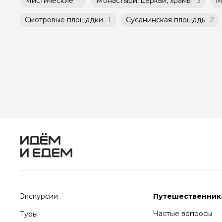
Мистические
1
Монастыри, церкви, храмы
3
М
Смотровые площадки
1
Сусанинская площадь
2
Экскурсии
Путешественник
Частые вопросы
Туры