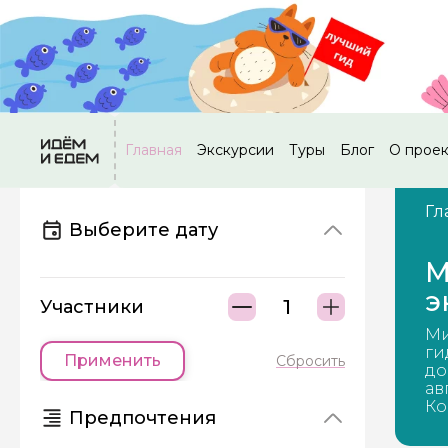
Главная
Экскурсии
Туры
Блог
О прое
Гл
Выберите дату
М
э
Участники
Ми
ги
Применить
Сбросить
до
ав
Ко
Предпочтения