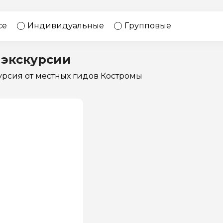
17 экскурсий
Россия
се
Индивидуальные
Групповые
 экскурсии
курсия
от местных гидов Костромы