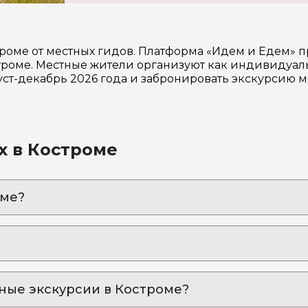
роме от местных гидов. Платформа «Идем и Едем» 
роме. Местные жители организуют как индивидуаль
уст-декабрь 2026 года и забронировать экскурсию 
х в Костроме
оме?
 VR-полет над Костромой и Россией
яд сверху на «костромской Лондон» и медово-сырн
 и король Волги: истории старой Костромы
о купеческого города, сохранившего свою душу
нные экскурсии в Костроме?
бычная прогулка с вкусными сюрпризами