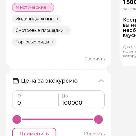
1 50
Мистические
1
за чел
Индивидуальные
1
Кост
вы н
необ
Смотровые площадки
1
вкус
Торговые ряды
1
Гр
Два ма
море 
котор
Рейтинг
Але
Цена за экскурсию
От
До
Задайте св
Как вас зовут
Применить
Сбросить