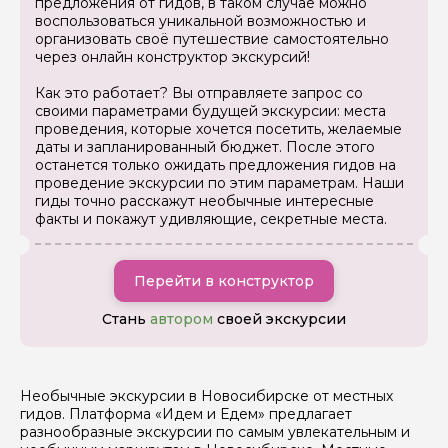
предложения от гидов, в таком случае можно
воспользоваться уникальной возможностью и
организовать своё путешествие самостоятельно
Я даю своё согласие на обработку персональных
через онлайн конструктор экскурсий!
данных
Как это работает? Вы отправляете запрос со
Отправить
своими параметрами будущей экскурсии: места
проведения, которые хочется посетить, желаемые
даты и запланированный бюджет. После этого
останется только ожидать предложения гидов на
проведение экскурсии по этим параметрам. Наши
гиды точно расскажут необычные интересные
факты и покажут удивляющие, секретные места.
Перейти в конструктор
Стань
автором
своей экскурсии
Необычные экскурсии в Новосибирске от местных
гидов. Платформа «Идем и Едем» предлагает
разнообразные экскурсии по самым увлекательным и