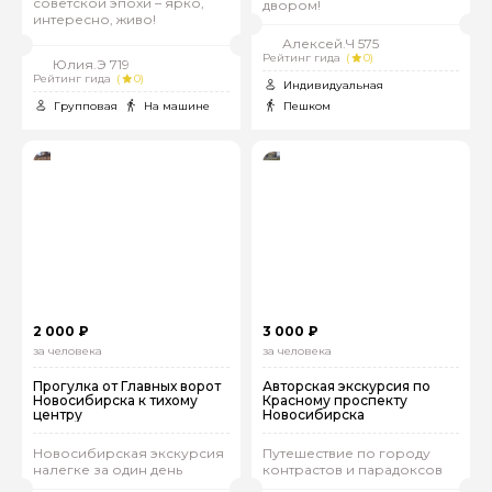
советской эпохи – ярко,
двором!
интересно, живо!
Алексей.Ч 575
Рейтинг гида
(
0)
Юлия.Э 719
Рейтинг гида
(
0)
Индивидуальная
Групповая
На машине
Пешком
2 000 ₽
3 000 ₽
за человека
за человека
Прогулка от Главных ворот
Авторская экскурсия по
Новосибирска к тихому
Красному проспекту
центру
Новосибирска
Новосибирская экскурсия
Путешествие по городу
налегке за один день
контрастов и парадоксов