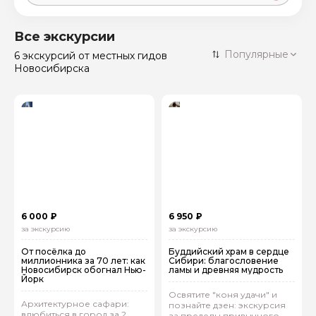
Москва
59 экскурсий
Россия
Все экскурсии
Санкт-Петербург
Популярные
6 экскурсий
от местных гидов
50 экскурсий
Россия
Новосибирска
Нижний Новгород
49 экскурсий
Россия
Калининград
28 экскурсий
Россия
Кисловодск
20 экскурсий
Россия
Дербент
17 экскурсий
Россия
6 000 ₽
6 950 ₽
за экскурсию
за экскурсию
От посёлка до
Буддийский храм в сердце
миллионника за 70 лет: как
Сибири: благословение
Новосибирск обогнал Нью-
ламы и древняя мудрость
Йорк
Освятите "коня удачи" и
Архитектурное сафари:
познайте дзен: экскурсия
влюбиться в город за 2
за пределы привычного