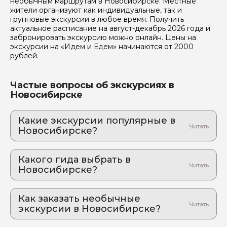
необычным маршрутам в Новосибирске. Местные
жители организуют как индивидуальные, так и
групповые экскурсии в любое время. Получить
актуальное расписание на август-декабрь 2026 года и
забронировать экскурсию можно онлайн. Цены на
экскурсии на «Идем и Едем» начинаются от 2000
рублей.
Частые вопросы об экскурсиях в
Новосибирске
Какие экскурсии популярные в
Новосибирске?
1. От посёлка до миллионника за 70 лет: как
Новосибирск обогнал Нью-Йорк
Какого гида выбрать в
Архитектурное сафари: влюбиться в город за 2
Новосибирске?
часа. Серьёзно. Надолго
1. Александр.П 812
2. Авторская экскурсия по Красному
проспекту Новосибирска
Как заказать необычные
2. Екатерина.Щ 411
Путешествие по городу контрастов и парадоксов
экскурсии в Новосибирске?
3. Светлана.И 375
3. Сузун - город больших монет
Как оформить экскурсию на сайте «Идем и
4. Ольга.Т 381