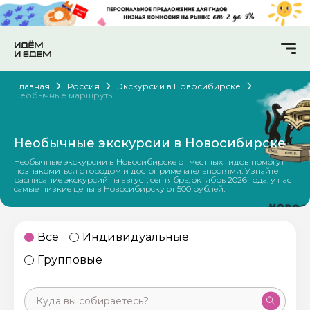
Главная
Россия
Экскурсии в Новосибирске
Необычные маршруты
Необычные экскурсии в Новосибирске
Необычные экскурсии в Новосибирске от местных гидов помогут
познакомиться с городом и достопримечательностями. Узнайте
расписание экскурсий на август, сентябрь, октябрь 2026 года, у нас
самые низкие цены в Новосибирску от 500 рублей.
Все
Индивидуальные
Групповые