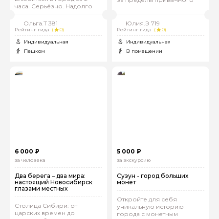
часа. Серьёзно. Надолго
Ольга.Т 381
Юлия.Э 719
Рейтинг гида
(
0)
Рейтинг гида
(
0)
Индивидуальная
Индивидуальная
Пешком
В помещении
6 000 ₽
5 000 ₽
за человека
за экскурсию
Два берега – два мира:
Сузун - город больших
настоящий Новосибирск
монет
глазами местных
Откройте для себя
Столица Сибири: от
уникальную историю
царских времен до
города с монетным