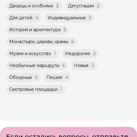
быть незнакомые для Вас люди.
указанной на странице самого тура и
Дворцы и особняки
2
Дегустации
2
заключенного между Организатором и
Мини-группы проводятся на тех же
Агрегатором дополнительного соглашения
Для детей
4
Индивидуальные
5
условиях, что и групповые, но с количество
к Оферте Сервиса.
участников ограничено (группа может быть
История и архитектура
5
не более 10 человек)
Способы оплаты на сайте: Картой
российского банка можно оплатить любую
Монастыри, церкви, храмы
6
экскурсию.
Музеи и искусство
1
Недорогие
2
Необычные маршруты
6
Новые
3
Обзорные
5
Пешие
4
Смотровые площадки
1
Если остались вопросы, отправьте