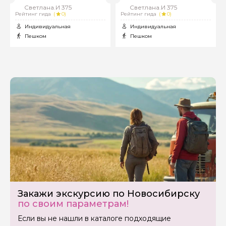
Светлана.И 375
Светлана.И 375
Рейтинг гида
(
0)
Рейтинг гида
(
0)
Индивидуальная
Индивидуальная
Задайте свой вопрос гиду
Пешком
Пешком
Как вас зовут
Ваша электронная почта
Ваш номер телефона
Вопросы и комментарии
Если у вас есть интересующие вопросы, можете их
задать
Закажи экскурсию по Новосибирску
по своим параметрам!
Если вы не нашли в каталоге подходящие