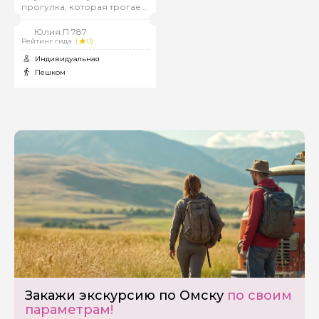
прогулка, которая трогает
до глубины души
Юлия.П 787
Рейтинг гида
(
0)
Индивидуальная
Пешком
Закажи экскурсию по Омску
по своим
Задайте свой вопрос гиду
параметрам!