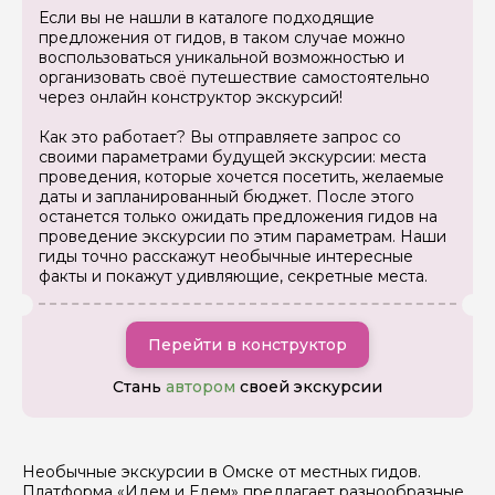
Как вас зовут
Если вы не нашли в каталоге подходящие
предложения от гидов, в таком случае можно
воспользоваться уникальной возможностью и
Ваша электронная почта
организовать своё путешествие самостоятельно
через онлайн конструктор экскурсий!
Как это работает? Вы отправляете запрос со
Ваш номер телефона
своими параметрами будущей экскурсии: места
проведения, которые хочется посетить, желаемые
даты и запланированный бюджет. После этого
останется только ожидать предложения гидов на
проведение экскурсии по этим параметрам. Наши
Вопросы и комментарии
гиды точно расскажут необычные интересные
Если у вас есть интересующие вопросы, можете их
задать
факты и покажут удивляющие, секретные места.
Перейти в конструктор
Стань
автором
своей экскурсии
Я даю своё согласие на обработку персональных
данных
Необычные экскурсии в Омске от местных гидов.
Платформа «Идем и Едем» предлагает разнообразные