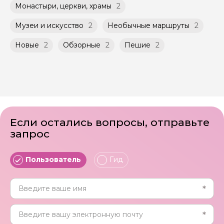
условиях, что и групповые, но с количество
заключенного между Организатором и
Монастыри, церкви, храмы
2
участников ограничено (группа может быть
Агрегатором дополнительного соглашения
не более 10 человек)
к Оферте Сервиса.
Музеи и искусство
2
Необычные маршруты
2
Способы оплаты на сайте: Картой
Новые
2
Обзорные
2
Пешие
2
российского банка можно оплатить любую
экскурсию.
Если остались вопросы, отправьте
запрос
Пользователь
Гид