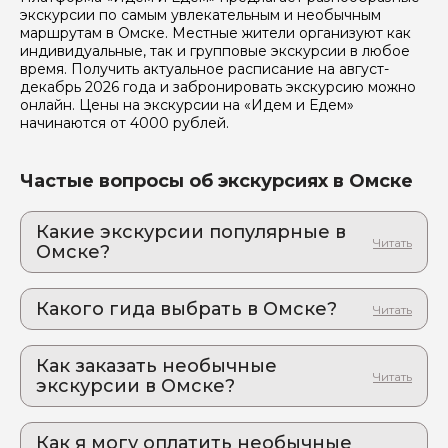
Отправить
экскурсии по самым увлекательным и необычным
маршрутам в Омске. Местные жители организуют как
индивидуальные, так и групповые экскурсии в любое
время. Получить актуальное расписание на август-
декабрь 2026 года и забронировать экскурсию можно
онлайн. Цены на экскурсии на «Идем и Едем»
начинаются от 4000 рублей.
Частые вопросы об экскурсиях в Омске
Какие экскурсии популярные в
Омске?
1. Красивый Омск за 2 часа, или как
влюбиться в город, о котором вы ничего не
Какого гида выбрать в Омске?
знали
Там, где писал Достоевский, и творил Врубель:
1. Юлия.С 970
нескучная прогулка, которая трогает до глубины
Как заказать необычные
2. Олеся.С 577
души
экскурсии в Омске?
3. Юлия.П 787
Как оформить экскурсию на сайте «Идем и
4. Наталья.Д 872
Едем»:
Как я могу оплатить необычные