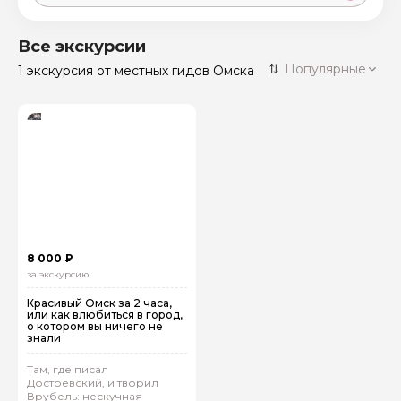
Москва
59 экскурсий
Россия
Все экскурсии
Санкт-Петербург
Популярные
1 экскурсия
от местных гидов Омска
50 экскурсий
Россия
Нижний Новгород
49 экскурсий
Россия
Калининград
28 экскурсий
Россия
Кисловодск
20 экскурсий
Россия
Дербент
17 экскурсий
8 000 ₽
Россия
за экскурсию
Красивый Омск за 2 часа,
или как влюбиться в город,
о котором вы ничего не
знали
Там, где писал
Достоевский, и творил
Врубель: нескучная